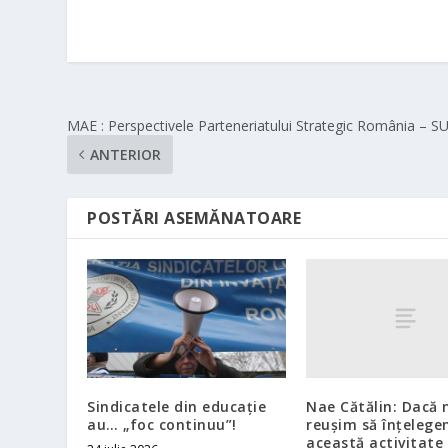
MAE : Perspectivele Parteneriatului Strategic România – S
ANTERIOR
POSTĂRI ASEMĂNATOARE
Nae Cătălin: Dacă 
Sindicatele din educaţie
reușim să înțelege
au… „foc continuu”!
această activitate