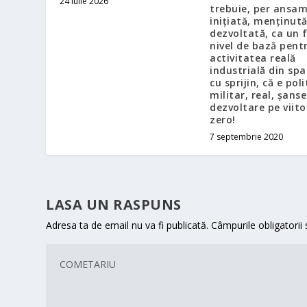
24 iulie 2026
trebuie, per ansam
inițiată, menținută
dezvoltată, ca un f
nivel de bază pent
activitatea reală
industrială din spa
cu sprijin, că e poli
militar, real, șanse
dezvoltare pe viito
zero!
7 septembrie 2020
LASA UN RASPUNS
Adresa ta de email nu va fi publicată.
Câmpurile obligatorii