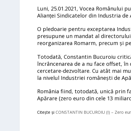
Luni, 25.01.2021, Vocea Românului pu
Alianței Sindicatelor din Industria d
O pledoarie pentru exceptarea Indust
presupune un mandat al directorului p
reorganizarea Romarm, precum și pen
Totodată, Constantin Bucuroiu critic
încrâncenarea de a nu face offset, în c
cercetare-dezvoltare. Cu atât mai mul
la nivelul Industriei românești de Apă
România fiind, totodată, unică prin f
Apărare (zero euro din cele 13 miliard
Citește și
CONSTANTIN BUCUROIU (I) – Zero euro d