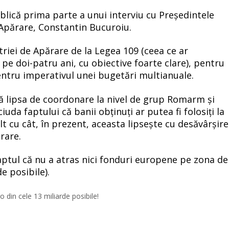
blică prima parte a unui interviu cu Președintele
e Apărare, Constantin Bucuroiu.
riei de Apărare de la Legea 109 (ceea ce ar
e doi-patru ani, cu obiective foarte clare), pentru
tru imperativul unei bugetări multianuale.
ă lipsa de coordonare la nivel de grup Romarm și
iuda faptului că banii obținuți ar putea fi folosiți la
t cu cât, în prezent, aceasta lipsește cu desăvârșire
rare.
aptul că nu a atras nici fonduri europene pe zona de
e posibile).
in cele 13 miliarde posibile!