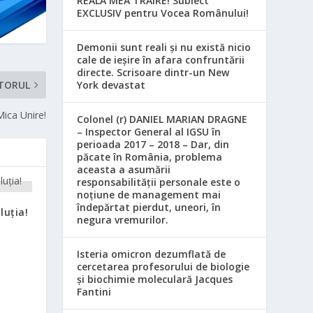
REALA MEA TRĂIRE! Subiect
EXCLUSIV pentru Vocea Românului!
Demonii sunt reali și nu există nicio
cale de ieșire în afara confruntării
directe. Scrisoare dintr-un New
York devastat
TORUL
Mica Unire!
Colonel (r) DANIEL MARIAN DRAGNE
– Inspector General al IGSU în
perioada 2017 – 2018 – Dar, din
păcate în România, problema
aceasta a asumării
responsabilităţii personale este o
noţiune de management mai
îndepărtat pierdut, uneori, în
luţia!
negura vremurilor.
Isteria omicron dezumflată de
cercetarea profesorului de biologie
și biochimie moleculară Jacques
Fantini