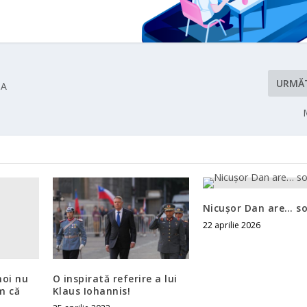
URMĂ
UA
Nicuşor Dan are… so
22 aprilie 2026
noi nu
O inspirată referire a lui
m că
Klaus Iohannis!