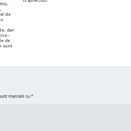
25 aprilie 2023
blu,
,
el de
ru
te, dar
tico-
le de
r sunt
 sunt marcate cu
*