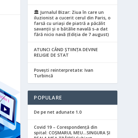
🏛️ Jurnalul Bizar: Ziua în care un
iluzionist a cucerit cerul din Paris, o
farsă cu uriași de piatră a păcălit
savanții și o bătălie navală s-a dat
fără nicio navă (Ediția de 7 august)
ATUNCI CÂND ȘTIINȚA DEVINE
RELIGIE DE STAT
Povești reinterpretate: Ivan
Turbincă
POPULARE
De pe net adunate 1.0
Covid 19 – Corespondență din
spital: COȘMARUL MEU…SINGURA ȘI