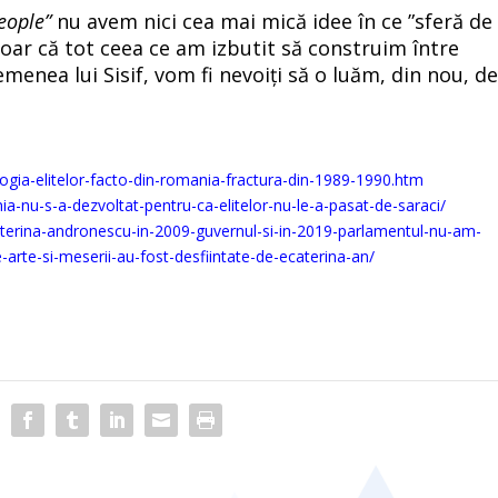
eople”
nu avem nici cea mai mică idee în ce ”sferă de
 doar că tot ceea ce am izbutit să construim între
emenea lui Sisif, vom fi nevoiți să o luăm, din nou, d
logia-elitelor-facto-din-romania-fractura-din-1989-1990.htm
-nu-s-a-dezvoltat-pentru-ca-elitelor-nu-le-a-pasat-de-saraci/
erina-andronescu-in-2009-guvernul-si-in-2019-parlamentul-nu-am-
e-arte-si-meserii-au-fost-desfiintate-de-ecaterina-an/