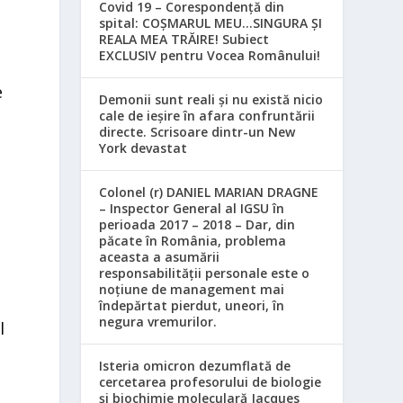
Covid 19 – Corespondență din
spital: COȘMARUL MEU…SINGURA ȘI
REALA MEA TRĂIRE! Subiect
EXCLUSIV pentru Vocea Românului!
e
Demonii sunt reali și nu există nicio
cale de ieșire în afara confruntării
directe. Scrisoare dintr-un New
York devastat
Colonel (r) DANIEL MARIAN DRAGNE
– Inspector General al IGSU în
perioada 2017 – 2018 – Dar, din
păcate în România, problema
aceasta a asumării
responsabilităţii personale este o
noţiune de management mai
îndepărtat pierdut, uneori, în
negura vremurilor.
l
Isteria omicron dezumflată de
cercetarea profesorului de biologie
și biochimie moleculară Jacques