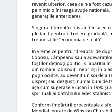
revenit ulterior, ceea ce n-a fost cazul
pe nimic o întreagă avuție națională
generațiile anterioare).
Singura diferență constând în aceea 
pledând pentru o trecere graduală, m
trebui să fie ”economia de piață”.
În vreme ce pentru ”dreapta” de după d
Coposu, Câmpeanu sau a adevăraților
foștilor deținuți politici, și apariția
din românii obișnuiți, neprinși în pl
puțin oculte, au devenit un soi de alt
dispreț sau dezgust, numai buni de ța
așa cum sugerase Brucan în 1990 și a
spirituali ai bătrânului edec stalinist.
Conform împărțirii procentuale a sfer
Mondial, notate de Winston Churchill,