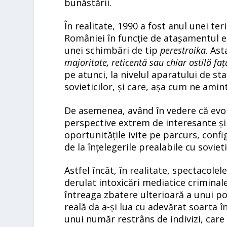
bunăstării.
În realitate, 1990 a fost anul unei te
României în funcție de atașamentul e
unei schimbări de tip
perestroika
. Ast
majoritate, reticentă sau chiar ostilă f
pe atunci, la nivelul aparatului de s
sovieticilor, și care, așa cum ne ami
De asemenea, având în vedere că evol
perspective extrem de interesante ș
oportunitățile ivite pe parcurs, confi
de la înțelegerile prealabile cu soviet
Astfel încât, în realitate, spectacole
derulat intoxicări mediatice criminal
întreaga zbatere ulterioară a unui pop
reală da a-și lua cu adevărat soarta î
unui număr restrâns de indivizi, care 