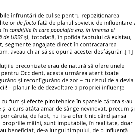
ribile înfruntări de culise pentru repoziționarea
litelor
de facto
față de planul sovietic de influențare 
a în
condițiile în care populația era, în imensa ei
ață de URSS
și, totodată, în pofida faptului că existau,
tat, segmente angajate direct în contracararea
ntim, aveau chiar să se opună acestei desfășurări.[
1]
uțiile preconizate erau de natură să ofere unele
i pentru Occident, acesta urmărea atent toate
gurând și reconfigurând de zor – cu riscul de a devia
icii! – planurile de dezvoltare a propriei influențe.
le cu fum și efecte pirotehnice în spatele cărora s-au
e și a curs atâta amar de sânge nevinovat, precum și
or căruia, de fapt, nu i s-a oferit nicicând șansa
n propriile mâini, sunt imputabile, în realitate, doar
au beneficiat, de-a lungul timpului, de o influență