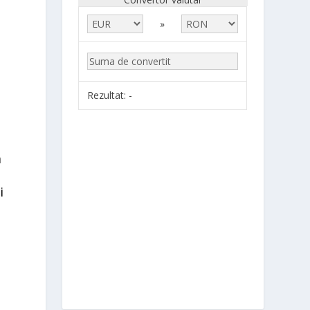
»
Rezultat:
-
a
i