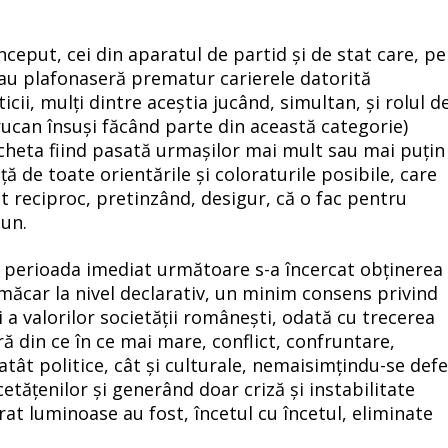
nceput, cei din aparatul de partid și de stat care, pe
sau plafonaseră prematur carierele datorită
cii, mulți dintre aceștia jucând, simultan, și rolul d
ucan însuși făcând parte din această categorie)
acheta fiind pasată urmașilor mai mult sau mai puțin
ță de toate orientările și coloraturile posibile, care
nat reciproc, pretinzând, desigur, că o fac pentru
un.
în perioada imediat următoare s-a încercat obținerea
 măcar la nivel declarativ, un minim consens privind
i a valorilor societății românești, odată cu trecerea
ă din ce în ce mai mare, conflict, confruntare,
 atât politice, cât și culturale, nemaisimțindu-se defe
etățenilor și generând doar criză și instabilitate
rat luminoase au fost, încetul cu încetul, eliminate