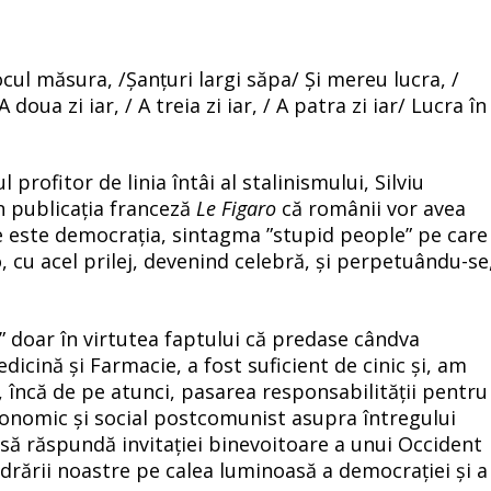
ocul măsura, /Șanțuri largi săpa/ Și mereu lucra, /
doua zi iar, / A treia zi iar, / A patra zi iar/ Lucra în
 profitor de linia întâi al stalinismului, Silviu
în publicația franceză
Le Figaro
că românii vor avea
ce este democrația, sintagma ”stupid people” pe care
, cu acel prilej, devenind celebră, și perpetuându-se
” doar în virtutea faptului că predase cândva
edicină și Farmacie, a fost suficient de cinic și, am
, încă de pe atunci, pasarea responsabilității pentru
conomic și social postcomunist asupra întregului
ă răspundă invitației binevoitoare a unui Occident
cadrării noastre pe calea luminoasă a democrației și a