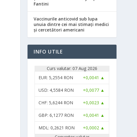
Fantini
Vaccinurile anticovid sub lupa
unuia dintre cei mai stimați medici
și cercetători americani
,
INFO UTILE
Curs valutar: 07 Aug 2026
EUR
: 5,2554 RON
+0,0041 ▲
USD
: 4,5584 RON
+0,0077 ▲
CHF
: 5,6244 RON
+0,0023 ▲
GBP
: 6,1277 RON
+0,0041 ▲
MDL
: 0,2621 RON
+0,0002 ▲
Convertor valutar