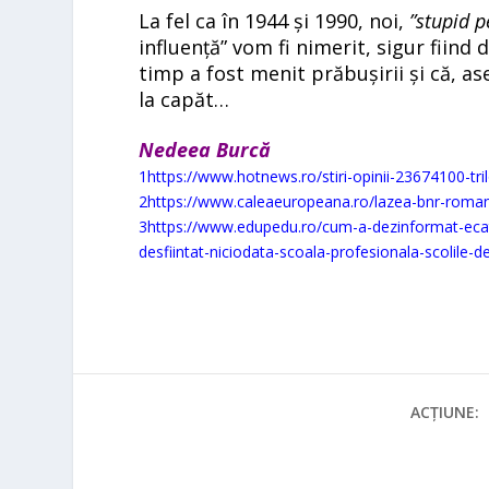
La fel ca în 1944 și 1990,
noi,
”stupid p
influență” vom fi nimerit, sigur fiind
timp a fost menit prăbușirii și că, as
la capăt…
Nedeea Burcă
1
https://www.hotnews.ro/stiri-opinii-23674100-tri
2
https://www.caleaeuropeana.ro/lazea-bnr-romania
3
https://www.edupedu.ro/cum-a-dezinformat-ecat
desfiintat-niciodata-scoala-profesionala-scolile-d
ACȚIUNE: