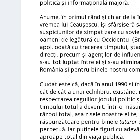
politică și informațională majoră.
Anume, în primul rând și chiar de la î
vremea lui Ceaușescu, își sfârșiseră 
suspiciunilor de simpatizare cu sovieti
oameni de legătură cu Occidentul (Br
apoi, odată cu trecerea timpului, șt
direcți, precum și agenților de influen
s-au tot luptat între ei și s-au elimi
România și pentru binele nostru com
Ciudat este că, dacă în anul 1990 și 
cât de cât a unui echilibru, existând,
respectarea regulilor jocului politic ș
timpului totul a devenit, într-o măsur
război total, așa zisele noastre elite,
răspunzătoare pentru binele
tuturor
c
perpetuă. Iar puținele figuri cu adevă
aproape total din viața publică.