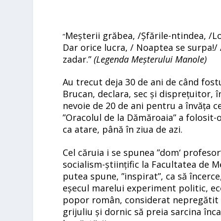
Meșterii grăbea, /Șfările-ntindea, /L
”
Dar orice lucra, / Noaptea se surpa!/ A 
zadar.”
(
Legenda
Meșterului
Manole
)
Au trecut deja 30 de ani de când fostul
Brucan, declara, sec și disprețuitor, 
nevoie de 20 de ani pentru a învăța 
”Oracolul de la Dămăroaia” a folosit-o
ca atare, până în ziua de azi.
Cel căruia i se spunea ”dom
‘
profesor
socialism-științific la Facultatea de M
putea spune, ”inspirat”, ca să încerce
eșecul marelui experiment politic, e
popor român, considerat nepregătit s
grijuliu și dornic să preia sarcina în