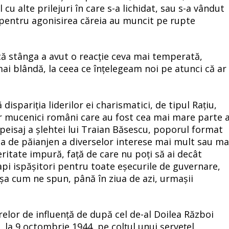
 cu alte prilejuri în care s-a lichidat, sau s-a vândut
, pentru agonisirea căreia au muncit pe rupte
că stânga a avut o reacție ceva mai temperată,
ai blândă, la ceea ce înțelegeam noi pe atunci că ar
ispariția liderilor ei charismatici, de tipul Rațiu,
 mucenici români care au fost cea mai mare parte 
 în peisaj a șlehtei lui Traian Băsescu, poporul format
asa de păianjen a diverselor interese mai mult sau ma
eritate impură, față de care nu poți să ai decât
pi ispășitori pentru toate eșecurile de guvernare,
șa cum ne spun, până în ziua de azi, urmașii
elor de influență de după cel de-al Doilea Război
 la 9 octombrie 1944, pe colțul unui șervețel,