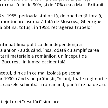
 urma să fie de 90%, și de 10% cea a Marii Britanii.
 și 1955, perioada stalinistă, de obediență totală,
 subordonare asumată față de Moscova, Gheorghe
ă obțină, totuși, în 1958, retragerea trupelor
ntinuat linia politică de independență a
a anilor 70 aducând, însă, odată cu amplificarea
stării materiale a românilor, un început de
a București în lumea occidentală.
cetul, din ce în ce mai izolată pe scena
r 1990, când s-au prăbușit, în lanț, toate regimurile
, cauzele schimbării rămânând, până în ziua de azi,
lejul unei ”resetări” similare.