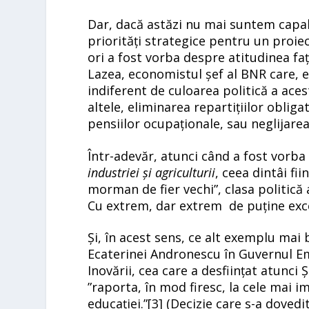
Dar, dacă astăzi nu mai suntem capab
priorități strategice pentru un proiect
ori a fost vorba despre atitudinea față
Lazea, economistul șef al BNR care, ex
indiferent de culoarea politică a ac
altele, eliminarea repartițiilor obliga
pensiilor ocupaționale, sau neglijarea 
Într-adevăr, atunci când a fost vorb
industriei și agriculturii
, ceea dintâi f
morman de fier vechi”, clasa politică 
Cu extrem, dar extrem de puține exce
Și, în acest sens, ce alt exemplu mai
Ecaterinei Andronescu în Guvernul Emil
Inovării, cea care a desființat atunci 
”raporta, în mod firesc, la cele mai
educației.”
[3
] (Decizie care s-a dovedit