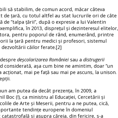
ili să stabilim, de comun acord, măcar câteva
 de țară, cu totul altfel au stat lucrurile ori de câte
 de ”talpa țării”, după o expresie a lui Valentin
emplifica, în 2013, disprețul și dezinteresul elitelor
estora, pentru poporul de rând, enumerând, printre
torii la țară pentru medici și profesori, sistemul
dezvoltării căilor ferate.
[2]
a despre
deșcolarizarea României
sau a
distrugerii
iind considerată, așa cum bine ne amintim, doar ”un
a acționat, mai pe față sau mai pe ascuns, la unison.
pții.
 bun am putea da decât prezența, în 2009, a
 Boc (!), ca ministru al Educației, Cercetării și
Școlile de Arte și Meserii, pentru a ne putea, cică,
 importante tendințe europene în domeniul
 catastrofală și asupra căreia, din fericire, s-a