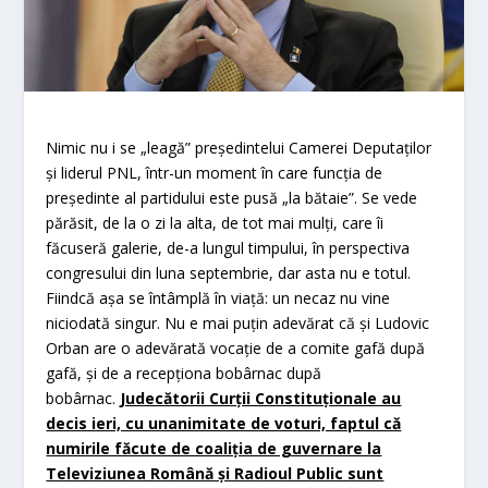
Nimic nu i se „leagă” preşedintelui Camerei Deputaţilor
şi liderul PNL, într-un moment în care funcţia de
preşedinte al partidului este pusă „la bătaie”. Se vede
părăsit, de la o zi la alta, de tot mai mulţi, care îi
făcuseră galerie, de-a lungul timpului, în perspectiva
congresului din luna septembrie, dar asta nu e totul.
Fiindcă aşa se întâmplă în viaţă: un necaz nu vine
niciodată singur. Nu e mai puţin adevărat că şi Ludovic
Orban are o adevărată vocaţie de a comite gafă după
gafă, şi de a recepţiona bobârnac după
bobârnac.
Judecătorii Curţii Constituţionale au
decis ieri, cu unanimitate de voturi, faptul că
numirile făcute de coaliţia de guvernare la
Televiziunea Română şi Radioul Public sunt