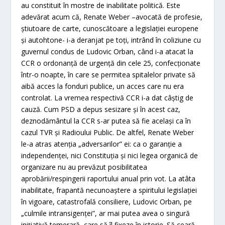
au constituit în mostre de inabilitate politică. Este
adevărat acum că, Renate Weber –avocată de profesie,
ştiutoare de carte, cunoscătoare a legislaţiei europene
şi autohtone- i-a deranjat pe toţi, intrând în coliziune cu
guvernul condus de Ludovic Orban, când i-a atacat la
CCR o ordonanţă de urgenţă din cele 25, confecţionate
într-o noapte, în care se permitea spitalelor private să
aibă acces la fonduri publice, un acces care nu era
controlat. La vremea respectivă CCR i-a dat câştig de
cauză. Cum PSD a depus sesizare şi în acest caz,
deznodământul la CCR s-ar putea să fie acelaşi ca în
cazul TVR şi Radioului Public. De altfel, Renate Weber
le-a atras atenţia „adversarilor” ei: ca o garanţie a
independenţei, nici Constituţia şi nici legea organică de
organizare nu au prevăzut posibilitatea
aprobării/respingerii raportului anual prin vot. La atâta
inabilitate, frapantă necunoaştere a spiritului legislaţiei
în vigoare, catastrofală consiliere, Ludovic Orban, pe
„culmile intransigenţei”, ar mai putea avea o singură
iniţiativă temerară, care să îl fixeze în istorie. Să ceară