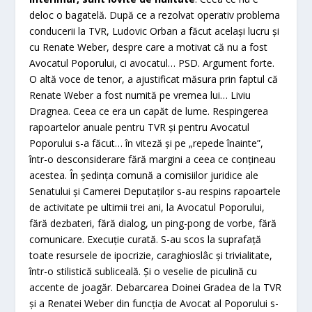
deloc o bagatelă. După ce a rezolvat operativ problema
conducerii la TVR, Ludovic Orban a făcut acelaşi lucru şi
cu Renate Weber, despre care a motivat că nu a fost
Avocatul Poporului, ci avocatul… PSD. Argument forte.
O altă voce de tenor, a ajustificat măsura prin faptul că
Renate Weber a fost numită pe vremea lui… Liviu
Dragnea. Ceea ce era un capăt de lume. Respingerea
rapoartelor anuale pentru TVR şi pentru Avocatul
Poporului s-a făcut… în viteză şi pe „repede înainte”,
într-o desconsiderare fără margini a ceea ce conţineau
acestea. În şedinţa comună a comisiilor juridice ale
Senatului şi Camerei Deputaţilor s-au respins rapoartele
de activitate pe ultimii trei ani, la Avocatul Poporului,
fără dezbateri, fără dialog, un ping-pong de vorbe, fără
comunicare. Execuţie curată. S-au scos la suprafaţă
toate resursele de ipocrizie, caraghioslâc şi trivialitate,
într-o stilistică subliceală. Şi o veselie de piculină cu
accente de joagăr. Debarcarea Doinei Gradea de la TVR
şi a Renatei Weber din funcţia de Avocat al Poporului s-