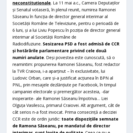
neconstituţionale
. La 11 mai a.c., Camera Deputaţilor
şi Senatul votaseră, în plenul reunit, numirea Ramonei
Săseanu în funcţia de director general interimar al
Societăţii Române de Televiziune, pentru o perioadă de
6 luni, şi a lui Liviu Popescu în poziţia de director general
interimar al Societăţii Române de
Radiodifuziune.
Sesizarea PSD a fost admisă de CCR
şi hotărârile parlamentare privind cele două
numiri anulate
. Deşi povestea este cunoscută, să o
reamintim: propunerea Ramonei Săseanu, fost redactor
la TVR Craiova, i-a aparţinut – în exclusivitate, lui
Ludovic Orban, care şi-a justificat acţiunea în BPN al
PNL, prin mesajele dezlănţiute pe Facebook, în timpul
campaniei electorale şi premergător acesteia, -dar
inoperante- ale Ramonei Săseanu împotriva… Liei
Olguţa Vasilescu, primarul Craiovei. Alt argument, cât de
cât serios n-a fost invocat. Prima consecinţă a deciziei
CCR este de ordin juridic:
toate dispoziţiile semnate
de Ramona Săseanu, pe mandatul de director
interimar, sunt lovite de nulitate
. Ceea ce nu e