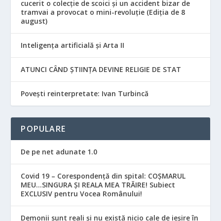
cucerit o colecție de scoici și un accident bizar de
tramvai a provocat o mini-revoluție (Ediția de 8
august)
Inteligența artificială și Arta II
ATUNCI CÂND ȘTIINȚA DEVINE RELIGIE DE STAT
Povești reinterpretate: Ivan Turbincă
POPULARE
De pe net adunate 1.0
Covid 19 – Corespondență din spital: COȘMARUL
MEU…SINGURA ȘI REALA MEA TRĂIRE! Subiect
EXCLUSIV pentru Vocea Românului!
Demonii sunt reali și nu există nicio cale de ieșire în