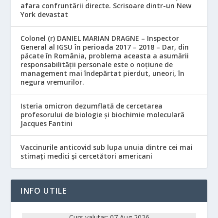
afara confruntării directe. Scrisoare dintr-un New
York devastat
Colonel (r) DANIEL MARIAN DRAGNE – Inspector
General al IGSU în perioada 2017 – 2018 – Dar, din
păcate în România, problema aceasta a asumării
responsabilităţii personale este o noţiune de
management mai îndepărtat pierdut, uneori, în
negura vremurilor.
Isteria omicron dezumflată de cercetarea
profesorului de biologie și biochimie moleculară
Jacques Fantini
Vaccinurile anticovid sub lupa unuia dintre cei mai
stimați medici și cercetători americani
INFO UTILE
Curs valutar: 07 Aug 2026