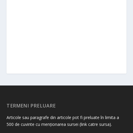
TERMENI PRELUARE
Articole sau paragrafe din articole pot fi preluate în limita a
500 de cuvinte cu menționarea sursei (link catre sursa).