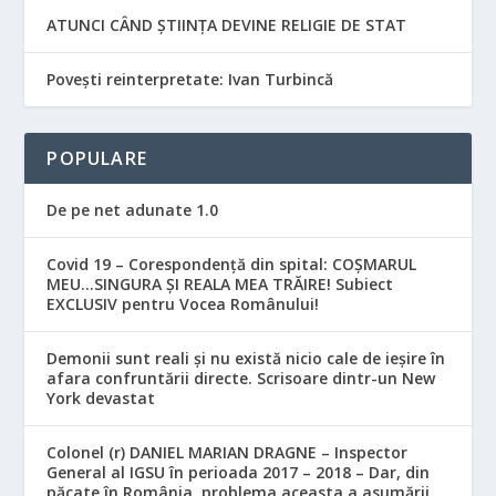
ATUNCI CÂND ȘTIINȚA DEVINE RELIGIE DE STAT
Povești reinterpretate: Ivan Turbincă
POPULARE
De pe net adunate 1.0
Covid 19 – Corespondență din spital: COȘMARUL
MEU…SINGURA ȘI REALA MEA TRĂIRE! Subiect
EXCLUSIV pentru Vocea Românului!
Demonii sunt reali și nu există nicio cale de ieșire în
afara confruntării directe. Scrisoare dintr-un New
York devastat
Colonel (r) DANIEL MARIAN DRAGNE – Inspector
General al IGSU în perioada 2017 – 2018 – Dar, din
păcate în România, problema aceasta a asumării