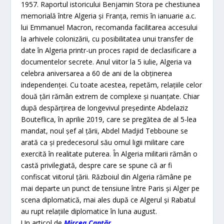
1957. Raportul istoricului Benjamin Stora pe chestiunea
memorială între Algeria şi Franţa, remis în ianuarie a.c.
lui Emmanuel Macron, recomanda facilitarea accesului
la arhivele colonizării, cu posibilitatea unui transfer de
date în Algeria printr-un proces rapid de declasificare a
documentelor secrete. Anul viitor la 5 iulie, Algeria va
celebra aniversarea a 60 de ani de la obţinerea
independenţei. Cu toate acestea, repetăm, relaţiile celor
două ţări rămân extrem de complexe şi nuanţate. Chiar
după despărţirea de longevivul preşedinte Abdelaziz
Bouteflica, în aprilie 2019, care se pregătea de al 5-lea
mandat, noul şef al ţării, Abdel Madjid Tebboune se
arată ca şi predecesorul său omul ligii militare care
exercită în realitate puterea. În Algeria militarii rămân o
castă privilegiată, despre care se spune că ar fi
confiscat viitorul ţării. Războiul din Algeria rămâne pe
mai departe un punct de tensiune între Paris şi Alger pe
scena diplomatică, mai ales după ce Algerul şi Rabatul
au rupt relaţiile diplomatice în luna august.
Un articol de
Mircea Canțăr