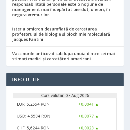
responsabilităţii personale este o noţiune de
management mai îndepărtat pierdut, uneori, în
negura vremurilor.
Isteria omicron dezumflată de cercetarea
profesorului de biologie și biochimie moleculară
Jacques Fantini
Vaccinurile anticovid sub lupa unuia dintre cei mai
stimați medici și cercetători americani
INFO UTILE
Curs valutar: 07 Aug 2026
EUR
: 5,2554 RON
+0,0041 ▲
USD
: 4,5584 RON
+0,0077 ▲
CHF
: 5,6244 RON
+0,0023 ▲