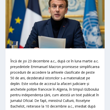
Încă de joi 23 decembrie a.c., după ce în luna martie a.c.
preşedintele Emmanuel Macron promisese simplificarea
procedurii de accedere la arhivele clasificate de peste
50 de ani, dezideratul istoricilor s-a materializat pe
deplin. Este vorba de accesul la afaceri judiciare şi
anchetele poliţiei franceze în Algeria, în timpul războiului
pentru independenţa ţării, cum atestă un text publicat în
Jurnalul Oficial. De fapt, ministrul Culturii, Roselyne
Bachelot, reiterase la 10 decembrie a.c., imediat după