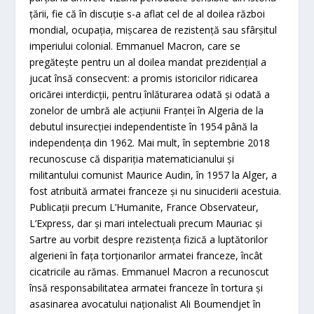
ţării, fie că în discuţie s-a aflat cel de al doilea război
mondial, ocupaţia, mişcarea de rezistenţă sau sfârşitul
imperiului colonial. Emmanuel Macron, care se
pregăteşte pentru un al doilea mandat prezidenţial a
jucat însă consecvent: a promis istoricilor ridicarea
oricărei interdicţii, pentru înlăturarea odată şi odată a
zonelor de umbră ale acţiunii Franţei în Algeria de la
debutul insurecţiei independentiste în 1954 până la
independenţa din 1962. Mai mult, în septembrie 2018
recunoscuse că dispariţia matematicianului şi
militantului comunist Maurice Audin, în 1957 la Alger, a
fost atribuită armatei franceze şi nu sinuciderii acestuia.
Publicaţii precum L’Humanite, France Observateur,
L’Express, dar şi mari intelectuali precum Mauriac şi
Sartre au vorbit despre rezistenţa fizică a luptătorilor
algerieni în faţa torţionarilor armatei franceze, încât
cicatricile au rămas. Emmanuel Macron a recunoscut
însă responsabilitatea armatei franceze în tortura şi
asasinarea avocatului naţionalist Ali Boumendjet în