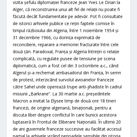
vizita şefulu diplomaţiei franceze Jean Yves Le Drian la
Alger, că reconstruirea unui alt fel de relaţii nu poate fi
făcută decât fundamentate pe adevăr. Pot fi consultate
de istorici arhivele publice ce reţin faptele comise în
timpul războiului din Algeria, între 1 noiembrie 1954 şi
31 decembrie 1966, cu dorinţa exprimată de
reconciliere, reparare a memoriei fracturate între cele
două ţări. Paradoxal, Franţa şi Algeria întreţin o relaţie
complicată, cu regulate pusee de tensiune pe scena
diplomatică, cum a fost cel din 3 octombrie a.c., când
Algerul şi-a rechemat ambasadorul din Franţa, în semn
de protest, interzicând survolul avioanelor franceze
către Sahel unde operează trupe anti-jihadiste în cadrul
misiunii „Barkrane”. La 30 martie a.c. preşedintele
Macron a invitat la Elysee timp de două ore 18 tineri
francezi, de origine algeriană, binaţionali, pentru a
discuta liber despre conflictul în care bunicii acestora
luptaseră în Frontul de Eliberare Naţională. În ultimii 20
de ani guvernele franceze succesive au facilitat accesul
parţial la arhivele vizând perioadele sensibile din istoria