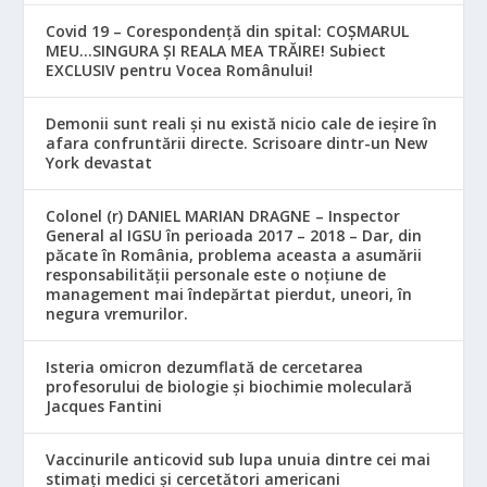
Covid 19 – Corespondență din spital: COȘMARUL
MEU…SINGURA ȘI REALA MEA TRĂIRE! Subiect
EXCLUSIV pentru Vocea Românului!
Demonii sunt reali și nu există nicio cale de ieșire în
afara confruntării directe. Scrisoare dintr-un New
York devastat
Colonel (r) DANIEL MARIAN DRAGNE – Inspector
General al IGSU în perioada 2017 – 2018 – Dar, din
păcate în România, problema aceasta a asumării
responsabilităţii personale este o noţiune de
management mai îndepărtat pierdut, uneori, în
negura vremurilor.
Isteria omicron dezumflată de cercetarea
profesorului de biologie și biochimie moleculară
Jacques Fantini
Vaccinurile anticovid sub lupa unuia dintre cei mai
stimați medici și cercetători americani