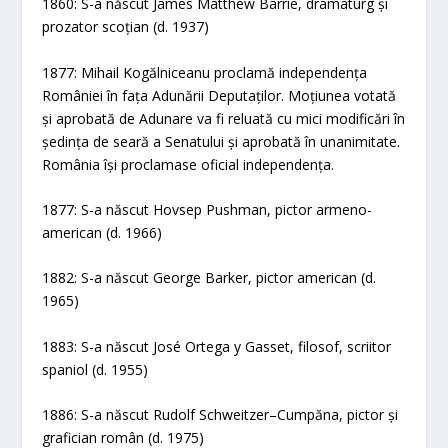
1860: S-a născut James Matthew Barrie, dramaturg și
prozator scoțian (d. 1937)
1877: Mihail Kogălniceanu proclamă independența
României în fața Adunării Deputaților. Moțiunea votată
și aprobată de Adunare va fi reluată cu mici modificări în
ședința de seară a Senatului și aprobată în unanimitate.
România își proclamase oficial independența.
1877: S-a născut Hovsep Pushman, pictor armeno-
american (d. 1966)
1882: S-a născut George Barker, pictor american (d.
1965)
1883: S-a născut José Ortega y Gasset, filosof, scriitor
spaniol (d. 1955)
1886: S-a născut Rudolf Schweitzer–Cumpăna, pictor și
grafician român (d. 1975)