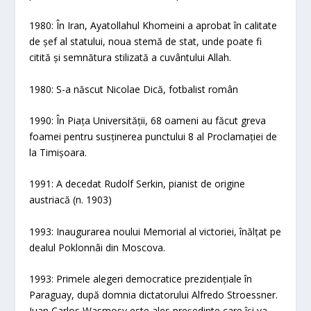
1980: În Iran, Ayatollahul Khomeini a aprobat în calitate
de șef al statului, noua stemă de stat, unde poate fi
citită și semnătura stilizată a cuvântului Allah.
1980: S-a născut Nicolae Dică, fotbalist român
1990: În Piața Universității, 68 oameni au făcut greva
foamei pentru susținerea punctului 8 al Proclamației de
la Timișoara.
1991: A decedat Rudolf Serkin, pianist de origine
austriacă (n. 1903)
1993: Inaugurarea noului Memorial al victoriei, înălțat pe
dealul Poklonnâi din Moscova.
1993: Primele alegeri democratice prezidențiale în
Paraguay, după domnia dictatorului Alfredo Stroessner.
Juan Carlos Wasmosy este ales președinte care își va