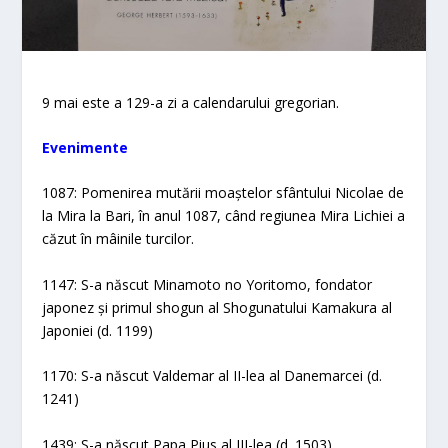
9 mai este a 129-a zi a calendarului gregorian.
Evenimente
1087: Pomenirea mutării moaștelor sfântului Nicolae de
la Mira la Bari, în anul 1087, când regiunea Mira Lichiei a
căzut în mâinile turcilor.
1147: S-a născut Minamoto no Yoritomo, fondator
japonez și primul shogun al Shogunatului Kamakura al
Japoniei (d. 1199)
1170: S-a născut Valdemar al II-lea al Danemarcei (d.
1241)
1439: S-a născut Papa Pius al III-lea (d. 1503)