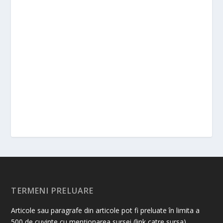
TERMENI PRELUARE
Articole sau paragrafe din articole pot fi preluate în limita a
500 de cuvinte cu menționarea sursei (link catre sursa).