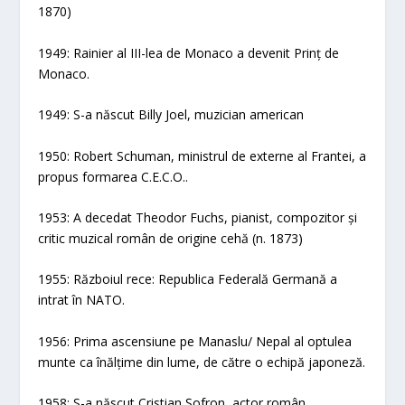
1870)
1949: Rainier al III-lea de Monaco a devenit Prinț de
Monaco.
1949: S-a născut Billy Joel, muzician american
1950: Robert Schuman, ministrul de externe al Frantei, a
propus formarea C.E.C.O..
1953: A decedat Theodor Fuchs, pianist, compozitor și
critic muzical român de origine cehă (n. 1873)
1955: Războiul rece: Republica Federală Germană a
intrat în NATO.
1956: Prima ascensiune pe Manaslu/ Nepal al optulea
munte ca înălțime din lume, de către o echipă japoneză.
1958: S-a născut Cristian Șofron, actor român