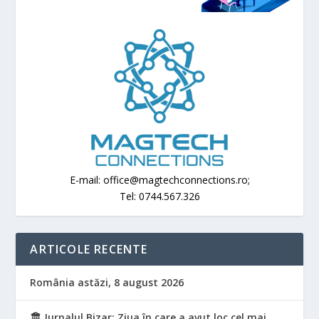
E-mail: office@magtechconnections.ro;
Tel: 0744.567.326
ARTICOLE RECENTE
România astăzi, 8 august 2026
🏛️ Jurnalul Bizar: Ziua în care a avut loc cel mai