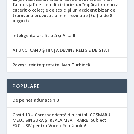
faimos jaf de tren din istorie, un împărat roman a
cucerit o colecție de scoici și un accident bizar de
tramvai a provocat o mini-revoluție (Ediția de 8
august)
Inteligența artificială și Arta II
ATUNCI CÂND ȘTIINȚA DEVINE RELIGIE DE STAT
Povești reinterpretate: Ivan Turbincă
POPULARE
De pe net adunate 1.0
Covid 19 – Corespondență din spital: COȘMARUL
MEU…SINGURA ȘI REALA MEA TRĂIRE! Subiect
EXCLUSIV pentru Vocea Românului!