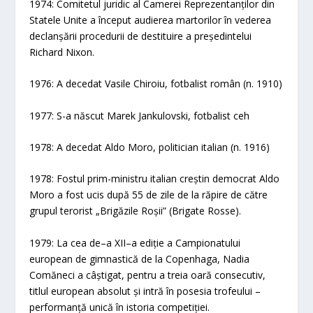
1974: Comitetul juridic al Camerei Reprezentanților din
Statele Unite a început audierea martorilor în vederea
declanșării procedurii de destituire a președintelui
Richard Nixon.
1976: A decedat Vasile Chiroiu, fotbalist român (n. 1910)
1977: S-a născut Marek Jankulovski, fotbalist ceh
1978: A decedat Aldo Moro, politician italian (n. 1916)
1978: Fostul prim-ministru italian creștin democrat Aldo
Moro a fost ucis după 55 de zile de la răpire de către
grupul terorist „Brigăzile Roșii” (Brigate Rosse).
1979: La cea de–a XII–a ediție a Campionatului
european de gimnastică de la Copenhaga, Nadia
Comăneci a câștigat, pentru a treia oară consecutiv,
titlul european absolut și intră în posesia trofeului –
performanță unică în istoria competiției.