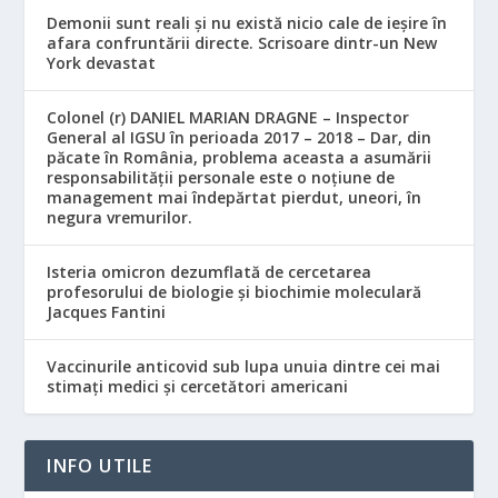
Demonii sunt reali și nu există nicio cale de ieșire în
afara confruntării directe. Scrisoare dintr-un New
York devastat
Colonel (r) DANIEL MARIAN DRAGNE – Inspector
General al IGSU în perioada 2017 – 2018 – Dar, din
păcate în România, problema aceasta a asumării
responsabilităţii personale este o noţiune de
management mai îndepărtat pierdut, uneori, în
negura vremurilor.
Isteria omicron dezumflată de cercetarea
profesorului de biologie și biochimie moleculară
Jacques Fantini
Vaccinurile anticovid sub lupa unuia dintre cei mai
stimați medici și cercetători americani
INFO UTILE