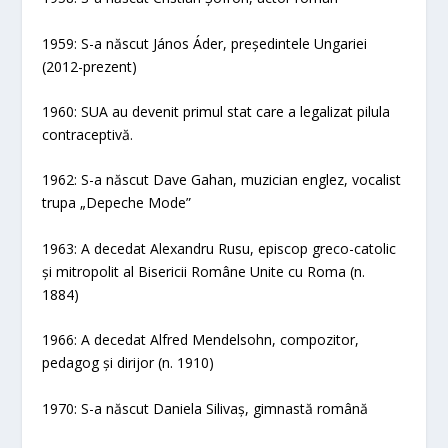
1959: S-a născut János Áder, președintele Ungariei
(2012-prezent)
1960: SUA au devenit primul stat care a legalizat pilula
contraceptivă.
1962: S-a născut Dave Gahan, muzician englez, vocalist
trupa „Depeche Mode”
1963: A decedat Alexandru Rusu, episcop greco-catolic
și mitropolit al Bisericii Române Unite cu Roma (n.
1884)
1966: A decedat Alfred Mendelsohn, compozitor,
pedagog și dirijor (n. 1910)
1970: S-a născut Daniela Silivaș, gimnastă română