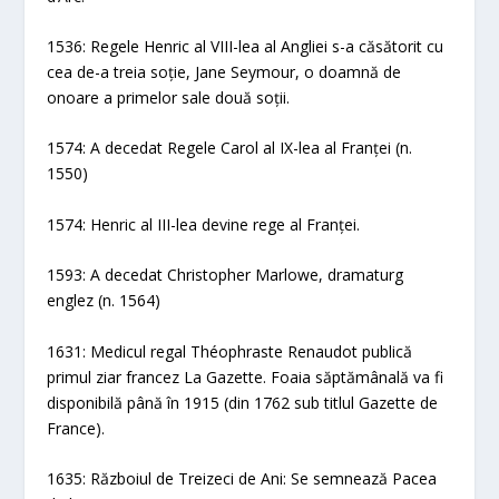
1536: Regele Henric al VIII-lea al Angliei s-a căsătorit cu
cea de-a treia soție, Jane Seymour, o doamnă de
onoare a primelor sale două soții.
1574: A decedat Regele Carol al IX-lea al Franței (n.
1550)
1574: Henric al III-lea devine rege al Franței.
1593: A decedat Christopher Marlowe, dramaturg
englez (n. 1564)
1631: Medicul regal Théophraste Renaudot publică
primul ziar francez La Gazette. Foaia săptămânală va fi
disponibilă până în 1915 (din 1762 sub titlul Gazette de
France).
1635: Războiul de Treizeci de Ani: Se semnează Pacea