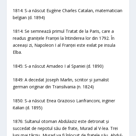
1814: S-a născut Eugène Charles Catalan, matematician
belgian (d. 1894)
1814: Se semnează primul Tratat de la Paris, care a
readus granițele Franței la întinderea lor din 1792. În
aceeași zi, Napoleon I al Franței este exilat pe insula
Elba.
1845: S-a născut Amadeo I al Spaniei (d. 1890)
1849: A decedat Joseph Marlin, scriitor și jurnalist
german originar din Transilvania (n. 1824)
1850: S-a născut Enea Grazioso Lanfranconi, inginer
italian (d. 1895)
1876: Sultanul otoman Abdülaziz este detronat și
succedat de nepotul său de frate, Murad al V-lea. Trei
luni mai târziu, Murad va fi înlocuit de fratele său, Abdul-