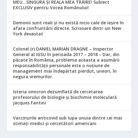
MEU…SINGURA ȘI REALA MEA TRĂIRE! Subiect
EXCLUSIV pentru Vocea Românului!
Demonii sunt reali și nu există nicio cale de ieșire în
afara confruntării directe. Scrisoare dintr-un New
York devastat
Colonel (r) DANIEL MARIAN DRAGNE – Inspector
General al IGSU în perioada 2017 – 2018 – Dar, din
păcate în România, problema aceasta a asumării
responsabilităţii personale este o noţiune de
management mai îndepărtat pierdut, uneori, în
negura vremurilor.
Isteria omicron dezumflată de cercetarea
profesorului de biologie și biochimie moleculară
Jacques Fantini
Vaccinurile anticovid sub lupa unuia dintre cei mai
stimați medici și cercetători americani