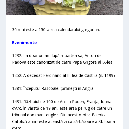
30 mai este a 150-a zi a calendarului gregorian.
Evenimente
1232: La doar un an după moartea sa, Anton de
Padova este canonizat de către Papa Grigore al IX-lea.
1252: A decedat Ferdinand al III-lea de Castilia (n. 1199)
1381: Începutul Răscoalei țărănești în Anglia.
1431: Războiul de 100 de Ani: la Rouen, Franța, Ioana
d’Arc, în vârstă de 19 ani, este arsă pe rug de către un
tribunal dominant englez. Din acest motiv, Biserica
Catolică amintește această zi ca sărbătoare a Sf. Ioana
d’Arc.