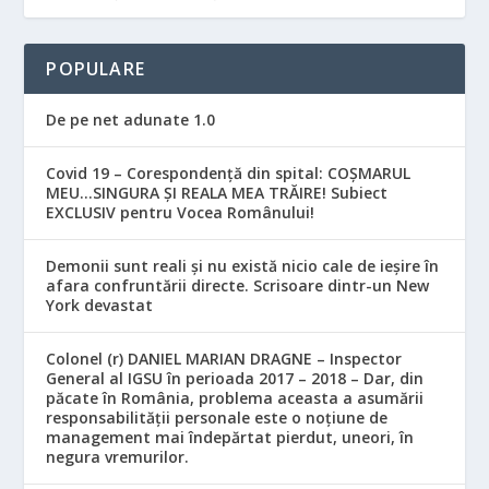
POPULARE
De pe net adunate 1.0
Covid 19 – Corespondență din spital: COȘMARUL
MEU…SINGURA ȘI REALA MEA TRĂIRE! Subiect
EXCLUSIV pentru Vocea Românului!
Demonii sunt reali și nu există nicio cale de ieșire în
afara confruntării directe. Scrisoare dintr-un New
York devastat
Colonel (r) DANIEL MARIAN DRAGNE – Inspector
General al IGSU în perioada 2017 – 2018 – Dar, din
păcate în România, problema aceasta a asumării
responsabilităţii personale este o noţiune de
management mai îndepărtat pierdut, uneori, în
negura vremurilor.