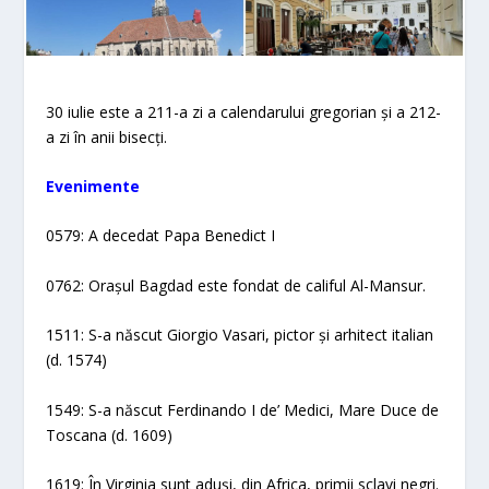
30 iulie este a 211-a zi a calendarului gregorian și a 212-
a zi în anii bisecți.
Evenimente
0579: A decedat Papa Benedict I
0762: Orașul Bagdad este fondat de califul Al-Mansur.
1511: S-a născut Giorgio Vasari, pictor și arhitect italian
(d. 1574)
1549: S-a născut Ferdinando I de’ Medici, Mare Duce de
Toscana (d. 1609)
1619: În Virginia sunt aduși, din Africa, primii sclavi negri.