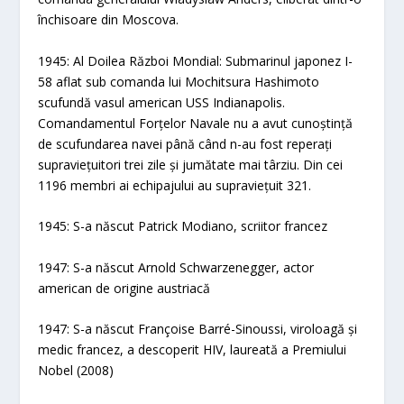
închisoare din Moscova.
1945: Al Doilea Război Mondial: Submarinul japonez I-
58 aflat sub comanda lui Mochitsura Hashimoto
scufundă vasul american USS Indianapolis.
Comandamentul Forțelor Navale nu a avut cunoștință
de scufundarea navei până când n-au fost reperați
supraviețuitori trei zile și jumătate mai târziu. Din cei
1196 membri ai echipajului au supraviețuit 321.
1945: S-a născut Patrick Modiano, scriitor francez
1947: S-a născut Arnold Schwarzenegger, actor
american de origine austriacă
1947: S-a născut Françoise Barré-Sinoussi, viroloagă și
medic francez, a descoperit HIV, laureată a Premiului
Nobel (2008)