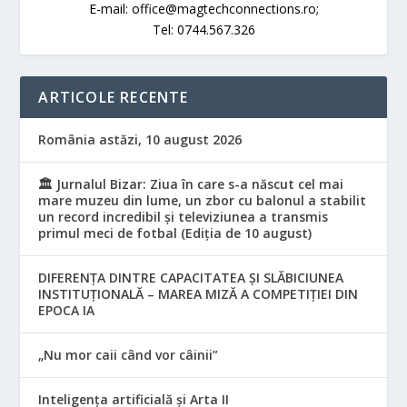
E-mail: office@magtechconnections.ro;
Tel: 0744.567.326
ARTICOLE RECENTE
România astăzi, 10 august 2026
🏛️ Jurnalul Bizar: Ziua în care s-a născut cel mai
mare muzeu din lume, un zbor cu balonul a stabilit
un record incredibil și televiziunea a transmis
primul meci de fotbal (Ediția de 10 august)
DIFERENȚA DINTRE CAPACITATEA ȘI SLĂBICIUNEA
INSTITUȚIONALĂ – MAREA MIZĂ A COMPETIȚIEI DIN
EPOCA IA
„Nu mor caii când vor câinii”
Inteligența artificială și Arta II