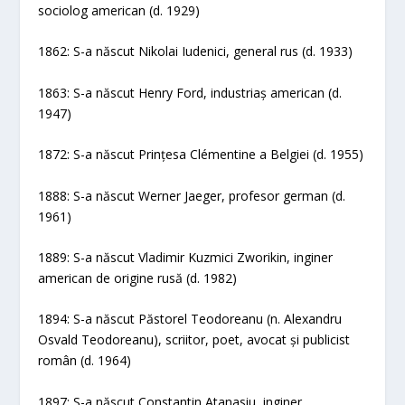
sociolog american (d. 1929)
1862: S-a născut Nikolai Iudenici, general rus (d. 1933)
1863: S-a născut Henry Ford, industriaș american (d.
1947)
1872: S-a născut Prințesa Clémentine a Belgiei (d. 1955)
1888: S-a născut Werner Jaeger, profesor german (d.
1961)
1889: S-a născut Vladimir Kuzmici Zworikin, inginer
american de origine rusă (d. 1982)
1894: S-a născut Păstorel Teodoreanu (n. Alexandru
Osvald Teodoreanu), scriitor, poet, avocat și publicist
român (d. 1964)
1897: S-a născut Constantin Atanasiu, inginer