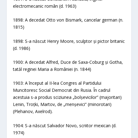
electromecanic român (d. 1963)
1898: A decedat Otto von Bismark, cancelar german (n.
1815)
1898: S-a născut Henry Moore, sculptor și pictor britanic
(d. 1986)
1900: A decedat Alfred, Duce de Saxa-Coburg și Gotha,
tatăl reginei Maria a României (n. 1844)
1903: A început al II-lea Congres al Partidului
Muncitoresc Social Democrat din Rusia. În cadrul
acestuia s-a produs sciziunea „bolșevicilor” (majoritari)
Lenin, Troțki, Martov, de „menșevici” (minorotari)
(Plehanov, Axelrod).
1904: S-a născut Salvador Novo, scriitor mexican (d.
1974)