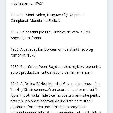
indonezian (d. 1965)
1930: La Montevideo, Uruguay câștigă primul
Campionat Mondial de Fotbal.
1932: Se deschid Jocurile Olimpice de vară la Los
Angeles, California.
1936: A decedat Ion Borcea, om de știință, zoolog
român (n. 1879)
1939: S-a născut Peter Bogdanovich, regizor, scenarist,
actor, producător, critic și istoric de film american
1941: Al Doilea Război Mondial: Guvernul polonez aflat
în exil și Stalin semnează un acord de ajutor mutual în
lupta împotriva lui Hitler, ce include și o amnistie pentru
cetățenii polonezi deprivați de libertate pe teritoriu
sovietic și formarea unei armate poloneze sub
comanda generalului Wladyslaw Anders, eliberat dintr-o