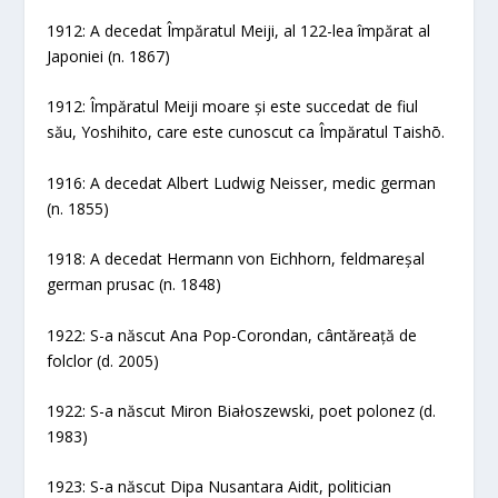
1912: A decedat Împăratul Meiji, al 122-lea împărat al
Japoniei (n. 1867)
1912: Împăratul Meiji moare și este succedat de fiul
său, Yoshihito, care este cunoscut ca Împăratul Taishō.
1916: A decedat Albert Ludwig Neisser, medic german
(n. 1855)
1918: A decedat Hermann von Eichhorn, feldmareșal
german prusac (n. 1848)
1922: S-a născut Ana Pop-Corondan, cântăreață de
folclor (d. 2005)
1922: S-a născut Miron Białoszewski, poet polonez (d.
1983)
1923: S-a născut Dipa Nusantara Aidit, politician