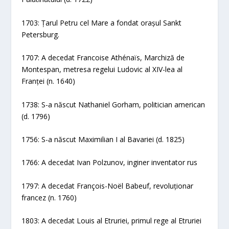
1703: Țarul Petru cel Mare a fondat orașul Sankt
Petersburg.
1707: A decedat Francoise Athénaïs, Marchiză de
Montespan, metresa regelui Ludovic al XIV-lea al
Franței (n. 1640)
1738: S-a născut Nathaniel Gorham, politician american
(d. 1796)
1756: S-a născut Maximilian I al Bavariei (d. 1825)
1766: A decedat Ivan Polzunov, inginer inventator rus
1797: A decedat François-Noël Babeuf, revoluționar
francez (n. 1760)
1803: A decedat Louis al Etruriei, primul rege al Etruriei