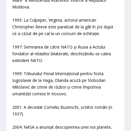
Mare” a Ministerului Afacerilor Interne a Republicii
Moldova.
1995: La Culpeper, Virginia, actorul american
Christopher Reeve este paralizat de la gât în ​​jos după
ce a căzut de pe cal la un concurs de echitație.
1997: Semnarea de către NATO și Rusia a Actului
fondator al relațiilor bilaterale, deschizându-se calea
extinderii NATO.
1999: Tribunalul Penal Internațional pentru fosta
Iugoslavie de la Haga, Olanda acuză pe Slobodan
Milošević de crime de război și crime împotriva
umanității comise în Kosovo.
2001: A decedat Corneliu Buzinschi, scriitor român (n.
1937)
2004: NASA a anunțat descoperirea unei noi planete,