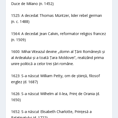
Duce de Milano (n. 1452)
1525: A decedat Thomas Müntzer, lider rebel german
(n. c. 1488)
1564: A decedat Jean Calvin, reformator religios francez
(n. 1509)
1600: Mihai Viteazul devine „domn al Țării Românești și
al Ardealului și a toată Țara Moldovei”, realizând prima
unire politică a celor trei țări române.
1623: S-a născut William Petty, om de știință, filosof
englez (d. 1687)
1626: S-a născut Wilhelm al II-lea, Prinț de Orania (d.
1650)
1652: S-a născut Elisabeth Charlotte, Prințesă a
Palatinatului (d. 1722)