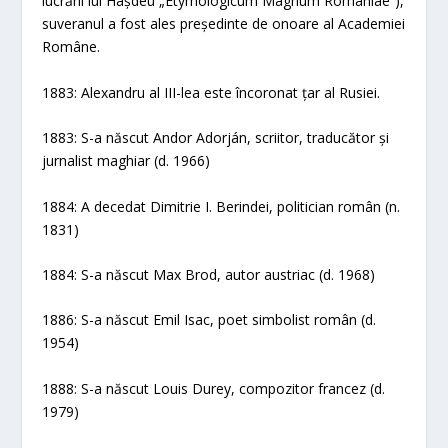
lucrării lui Hașdeu „Etymologicum Magnum Romaniae”),
suveranul a fost ales președinte de onoare al Academiei
Române.
1883: Alexandru al III-lea este încoronat țar al Rusiei.
1883: S-a născut Andor Adorján, scriitor, traducător și
jurnalist maghiar (d. 1966)
1884: A decedat Dimitrie I. Berindei, politician român (n.
1831)
1884: S-a născut Max Brod, autor austriac (d. 1968)
1886: S-a născut Emil Isac, poet simbolist român (d.
1954)
1888: S-a născut Louis Durey, compozitor francez (d.
1979)