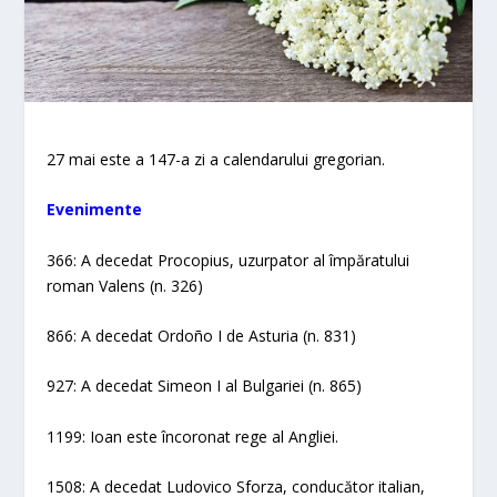
27 mai este a 147-a zi a calendarului gregorian.
Evenimente
366: A decedat Procopius, uzurpator al împăratului
roman Valens (n. 326)
866: A decedat Ordoño I de Asturia (n. 831)
927: A decedat Simeon I al Bulgariei (n. 865)
1199: Ioan este încoronat rege al Angliei.
1508: A decedat Ludovico Sforza, conducător italian,