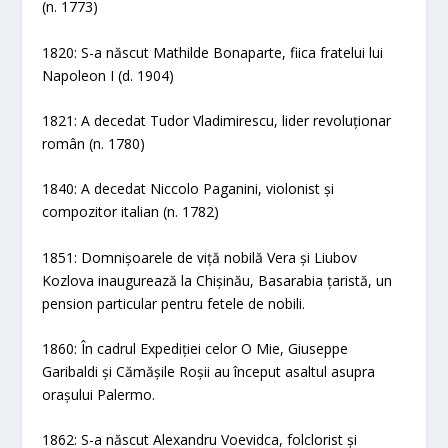
(n. 1773)
1820: S-a născut Mathilde Bonaparte, fiica fratelui lui
Napoleon I (d. 1904)
1821: A decedat Tudor Vladimirescu, lider revoluționar
român (n. 1780)
1840: A decedat Niccolo Paganini, violonist și
compozitor italian (n. 1782)
1851: Domnișoarele de viță nobilă Vera și Liubov
Kozlova inaugurează la Chișinău, Basarabia țaristă, un
pension particular pentru fetele de nobili.
1860: În cadrul Expediției celor O Mie, Giuseppe
Garibaldi și Cămășile Roșii au început asaltul asupra
orașului Palermo.
1862: S-a născut Alexandru Voevidca, folclorist și