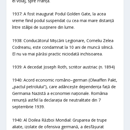
ei voiaj, spre Franța.
1937: A fost inaugurat Podul Golden Gate, la acea
vreme fiind podul suspendat cu cea mai mare distanță
între stâlpii de susținere din lume.
1938: Conducătorul Mișcării Legionare, Corneliu Zelea
Codreanu, este condamnat la 10 ani de muncă silnică.
El nu va mai părăsi practic niciodată inchisoarea.
1939: A decedat Joseph Roth, scriitor austriac (n. 1894)
1940: Acord economic româno–german (Olwaffen Pakt,
„pactul petrolului”), care adâncește dependența față de
Germania Nazistă a economiei naționale. România
renunță astfel la declarația de neutralitate din 7
septembrie 1939.
1940: Al Doilea Război Mondial: Gruparea de trupe
aliate, izolate de ofensiva germană, a desfășurat