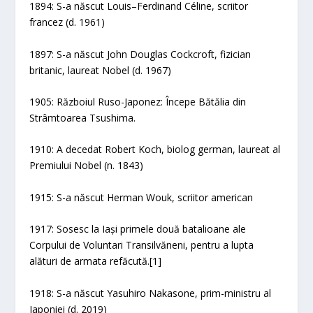
1894: S-a născut Louis–Ferdinand Céline, scriitor
francez (d. 1961)
1897: S-a născut John Douglas Cockcroft, fizician
britanic, laureat Nobel (d. 1967)
1905: Războiul Ruso-Japonez: Începe Bătălia din
Strâmtoarea Tsushima.
1910: A decedat Robert Koch, biolog german, laureat al
Premiului Nobel (n. 1843)
1915: S-a născut Herman Wouk, scriitor american
1917: Sosesc la Iași primele două batalioane ale
Corpului de Voluntari Transilvăneni, pentru a lupta
alături de armata refăcută.[1]
1918: S-a născut Yasuhiro Nakasone, prim-ministru al
Japoniei (d. 2019)