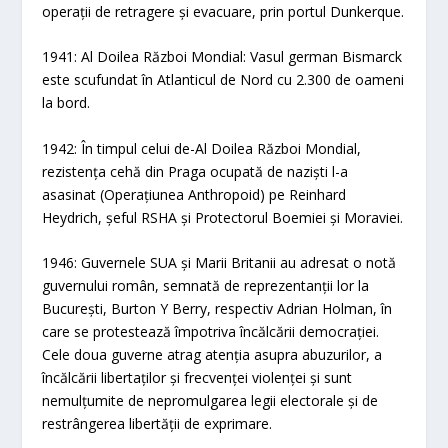
operații de retragere și evacuare, prin portul Dunkerque.
1941: Al Doilea Război Mondial: Vasul german Bismarck
este scufundat în Atlanticul de Nord cu 2.300 de oameni
la bord.
1942: În timpul celui de-Al Doilea Război Mondial,
rezistența cehă din Praga ocupată de naziști l-a
asasinat (Operațiunea Anthropoid) pe Reinhard
Heydrich, șeful RSHA și Protectorul Boemiei și Moraviei.
1946: Guvernele SUA și Marii Britanii au adresat o notă
guvernului român, semnată de reprezentanții lor la
București, Burton Y Berry, respectiv Adrian Holman, în
care se protestează împotriva încălcării democrației.
Cele doua guverne atrag atenția asupra abuzurilor, a
încălcării libertaților și frecvenței violenței și sunt
nemulțumite de nepromulgarea legii electorale și de
restrângerea libertății de exprimare.