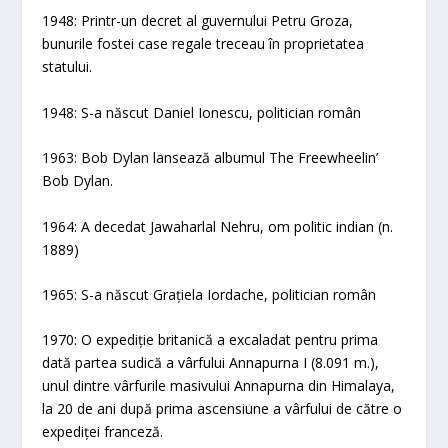
1948: Printr-un decret al guvernului Petru Groza,
bunurile fostei case regale treceau în proprietatea
statului.
1948: S-a născut Daniel Ionescu, politician român
1963: Bob Dylan lansează albumul The Freewheelin’
Bob Dylan.
1964: A decedat Jawaharlal Nehru, om politic indian (n.
1889)
1965: S-a născut Grațiela Iordache, politician român
1970: O expediție britanică a excaladat pentru prima
dată partea sudică a vârfului Annapurna I (8.091 m.),
unul dintre vârfurile masivului Annapurna din Himalaya,
la 20 de ani după prima ascensiune a vârfului de către o
expediței franceză.