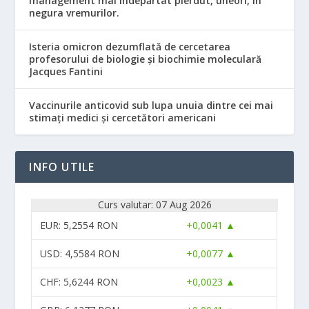
management mai îndepărtat pierdut, uneori, în
negura vremurilor.
Isteria omicron dezumflată de cercetarea
profesorului de biologie și biochimie moleculară
Jacques Fantini
Vaccinurile anticovid sub lupa unuia dintre cei mai
stimați medici și cercetători americani
INFO UTILE
Curs valutar: 07 Aug 2026
EUR
: 5,2554 RON
+0,0041 ▲
USD
: 4,5584 RON
+0,0077 ▲
CHF
: 5,6244 RON
+0,0023 ▲