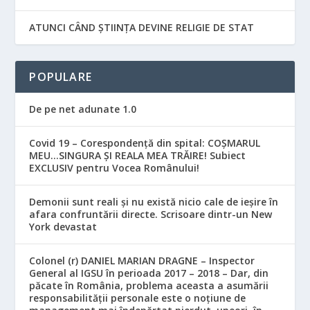
ATUNCI CÂND ȘTIINȚA DEVINE RELIGIE DE STAT
POPULARE
De pe net adunate 1.0
Covid 19 – Corespondență din spital: COȘMARUL
MEU…SINGURA ȘI REALA MEA TRĂIRE! Subiect
EXCLUSIV pentru Vocea Românului!
Demonii sunt reali și nu există nicio cale de ieșire în
afara confruntării directe. Scrisoare dintr-un New
York devastat
Colonel (r) DANIEL MARIAN DRAGNE – Inspector
General al IGSU în perioada 2017 – 2018 – Dar, din
păcate în România, problema aceasta a asumării
responsabilităţii personale este o noţiune de