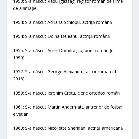
1953: S-a născut Radu Igazsag, regizor român de filme
de animație
1954: S-a născut Adriana Șchiopu, actriță română
1954: S-a născut Doina Deleanu, actriță română
1955: S-a născut Aurel Dumitrașcu, poet român (d.
1990)
1957: S-a născut George Alexandru, actor român (d.
2016)
1959: S-a născut Ieronim Crețu, cleric ortodox român
1961: S-a născut Martin Andermatt, antrenor de fotbal
elvețian
1963: S-a născut Nicollette Sheridan, actriță americană