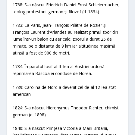
1768: S-a născut Friedrich Daniel Ernst Schleiermacher,
teolog protestant german și filozof (d. 1834)
1783: La Paris, Jean-François Pilâtre de Rozier și
François Laurent d’Arlandes au realizat primul zbor din
lume într-un balon cu aer cald; zborul a durat 25 de
minute, pe o distanta de 9 km iar altitudinea maximă
atinsă a fost de 900 de metri.
1784: Împaratul Iosif al II–lea al Austriei ordonă
reprimarea Răscoalei conduse de Horea.
1789: Carolina de Nord a devenit cel de-al 12-lea stat
american.
1824: S-a născut Hieronymus Theodor Richter, chimist
german (d. 1898)
1840: S-a născut Prințesa Victoria a Marii Britanii,