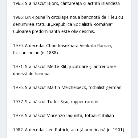
1965: S-a născut Björk, cântăreață și actriță islandeză
1966: BNR pune în circulație noua bancnotă de 1 leu cu
denumirea statului „Republica Socialistă România”.
Culoarea predominantă este oliv deschis.
1970: A decedat Chandrasekhara Venkata Raman,
fizician indian (n. 1888)
1971: S-a născut Mette Klit, jucătoare și antrenoare
daneză de handbal
1976: S-a născut Martin Meichelbeck, fotbalist german
1977: S-a născut Tudor Sișu, rapper român
1979: S-a născut Vincenzo Iaquinta, fotbalist italian
1982: A decedat Lee Patrick, actriță americană (n. 1901)