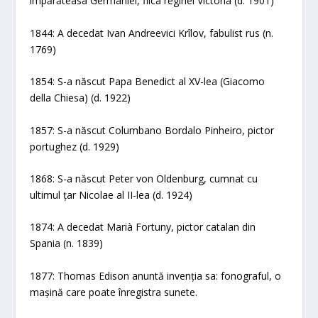
împărăteasa Germaniei, fiica reginei Victoria (d. 1901)
1844: A decedat Ivan Andreevici Krîlov, fabulist rus (n.
1769)
1854: S-a născut Papa Benedict al XV-lea (Giacomo
della Chiesa) (d. 1922)
1857: S-a născut Columbano Bordalo Pinheiro, pictor
portughez (d. 1929)
1868: S-a născut Peter von Oldenburg, cumnat cu
ultimul țar Nicolae al II-lea (d. 1924)
1874: A decedat Marià Fortuny, pictor catalan din
Spania (n. 1839)
1877: Thomas Edison anuntă invenția sa: fonograful, o
mașină care poate înregistra sunete.