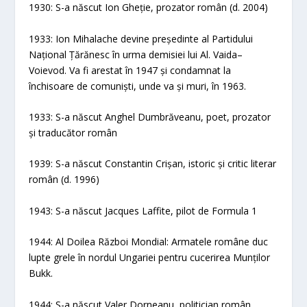
1930: S-a născut Ion Gheție, prozator român (d. 2004)
1933: Ion Mihalache devine președinte al Partidului
Național Țărănesc în urma demisiei lui Al. Vaida–
Voievod. Va fi arestat în 1947 și condamnat la
închisoare de comuniști, unde va și muri, în 1963.
1933: S-a născut Anghel Dumbrăveanu, poet, prozator
și traducător român
1939: S-a născut Constantin Crișan, istoric și critic literar
român (d. 1996)
1943: S-a născut Jacques Laffite, pilot de Formula 1
1944: Al Doilea Război Mondial: Armatele române duc
lupte grele în nordul Ungariei pentru cucerirea Munților
Bukk.
1944: S-a născut Valer Dorneanu, politician român