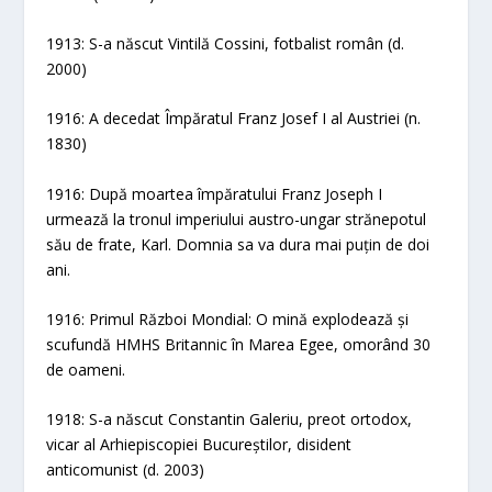
1913: S-a născut Vintilă Cossini, fotbalist român (d.
2000)
1916: A decedat Împăratul Franz Josef I al Austriei (n.
1830)
1916: După moartea împăratului Franz Joseph I
urmează la tronul imperiului austro-ungar strănepotul
său de frate, Karl. Domnia sa va dura mai puțin de doi
ani.
1916: Primul Război Mondial: O mină explodează și
scufundă HMHS Britannic în Marea Egee, omorând 30
de oameni.
1918: S-a născut Constantin Galeriu, preot ortodox,
vicar al Arhiepiscopiei Bucureștilor, disident
anticomunist (d. 2003)