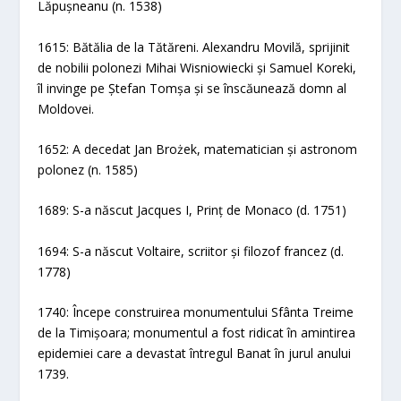
Lăpușneanu (n. 1538)
1615: Bătălia de la Tătăreni. Alexandru Movilă, sprijinit
de nobilii polonezi Mihai Wisniowiecki și Samuel Koreki,
îl invinge pe Ștefan Tomșa și se înscăunează domn al
Moldovei.
1652: A decedat Jan Brożek, matematician și astronom
polonez (n. 1585)
1689: S-a născut Jacques I, Prinț de Monaco (d. 1751)
1694: S-a născut Voltaire, scriitor și filozof francez (d.
1778)
1740: Începe construirea monumentului Sfânta Treime
de la Timișoara; monumentul a fost ridicat în amintirea
epidemiei care a devastat întregul Banat în jurul anului
1739.