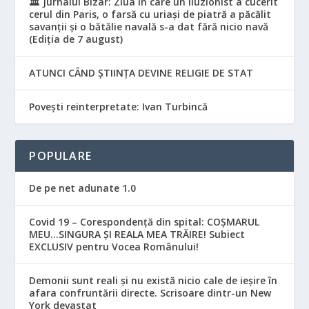
🏛️ Jurnalul Bizar: Ziua în care un iluzionist a cucerit
cerul din Paris, o farsă cu uriași de piatră a păcălit
savanții și o bătălie navală s-a dat fără nicio navă
(Ediția de 7 august)
ATUNCI CÂND ȘTIINȚA DEVINE RELIGIE DE STAT
Povești reinterpretate: Ivan Turbincă
POPULARE
De pe net adunate 1.0
Covid 19 – Corespondență din spital: COȘMARUL
MEU…SINGURA ȘI REALA MEA TRĂIRE! Subiect
EXCLUSIV pentru Vocea Românului!
Demonii sunt reali și nu există nicio cale de ieșire în
afara confruntării directe. Scrisoare dintr-un New
York devastat