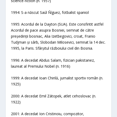
science-fiction (n. 1957)
1994: S-a născut Saúl Ñíguez, fotbalist spaniol
1995: Acordul de la Dayton (SUA). Este consfintit astfel
Acordul de pace asupra Bosniei, semnat de către
președinții bosniac, Alia Izetbegovici, croat, Franio
Tudjman și sârb, Slobodan Milosevici, semnat la 14 dec.
1995, la Paris. Sfârșitul războiului civil din Bosnia.
1996: A decedat Abdus Salam, fizician pakistanez,
laureat al Premiului Nobel (n. 1916)
1999: A decedat Ioan Chirilă, jurnalist sportiv român (n.
1925)
2000: A decedat Emil Zátopek, atlet cehoslovac (n.
1922)
2001: A decedat Ion Cristinoiu, compozitor,