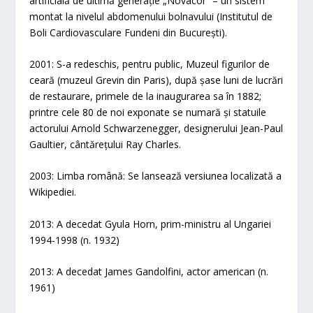
artificială de ultimă generație „Novacor” – un sistem
montat la nivelul abdomenului bolnavului (Institutul de
Boli Cardiovasculare Fundeni din București).
2001: S-a redeschis, pentru public, Muzeul figurilor de
ceară (muzeul Grevin din Paris), după șase luni de lucrări
de restaurare, primele de la inaugurarea sa în 1882;
printre cele 80 de noi exponate se numară și statuile
actorului Arnold Schwarzenegger, designerului Jean-Paul
Gaultier, cântărețului Ray Charles.
2003: Limba română: Se lansează versiunea localizată a
Wikipediei.
2013: A decedat Gyula Horn, prim-ministru al Ungariei
1994-1998 (n. 1932)
2013: A decedat James Gandolfini, actor american (n.
1961)