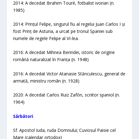
2014: A decedat Ibrahim Touré, fotbalist ivorian (n.
1985)
2014: Prințul Felipe, singurul fiu al regelui Juan Carlos I și
fost Prinț de Asturia, a urcat pe tronul Spaniei sub
numele de regele Felipe al VI-lea.
2016: A decedat Mihnea Berindei, istoric de origine
română naturalizat în Franța (n. 1948)
2016: A decedat Victor Atanasie Stănculescu, general de
armată, ministru român (n. 1928)
2020: A decedat Carlos Ruiz Zafón, scriitor spaniol (n.
1964)
Sărbători
Sf. Apostol Iuda, ruda Domnului; Cuviosul Paisie cel
Mare (calendar ortodox)