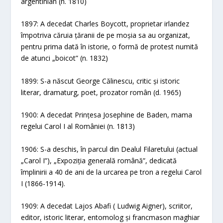
argentinian (n. 1810)
1897: A decedat Charles Boycott, proprietar irlandez
împotriva căruia țăranii de pe moșia sa au organizat,
pentru prima dată în istorie, o formă de protest numită
de atunci „boicot” (n. 1832)
1899: S-a născut George Călinescu, critic și istoric
literar, dramaturg, poet, prozator român (d. 1965)
1900: A decedat Prințesa Josephine de Baden, mama
regelui Carol I al României (n. 1813)
1906: S-a deschis, în parcul din Dealul Filaretului (actual
„Carol I”), „Expoziția generală română”, dedicată
împlinirii a 40 de ani de la urcarea pe tron a regelui Carol
I (1866-1914).
1909: A decedat Lajos Abafi ( Ludwig Aigner), scriitor,
editor, istoric literar, entomolog și francmason maghiar