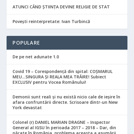
ATUNCI CÂND ȘTIINȚA DEVINE RELIGIE DE STAT
Povești reinterpretate: Ivan Turbincă
POPULARE
De pe net adunate 1.0
Covid 19 – Corespondență din spital: COȘMARUL
MEU…SINGURA ȘI REALA MEA TRĂIRE! Subiect
EXCLUSIV pentru Vocea Românului!
Demonii sunt reali și nu există nicio cale de ieșire în
afara confruntării directe. Scrisoare dintr-un New
York devastat
Colonel (r) DANIEL MARIAN DRAGNE – Inspector
General al IGSU în perioada 2017 – 2018 – Dar, din
păcate în România, problema aceasta a asumării