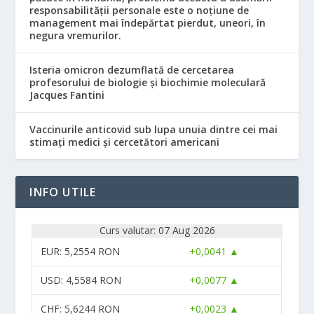
responsabilităţii personale este o noţiune de
management mai îndepărtat pierdut, uneori, în
negura vremurilor.
Isteria omicron dezumflată de cercetarea
profesorului de biologie și biochimie moleculară
Jacques Fantini
Vaccinurile anticovid sub lupa unuia dintre cei mai
stimați medici și cercetători americani
INFO UTILE
Curs valutar: 07 Aug 2026
EUR
: 5,2554 RON
+0,0041 ▲
USD
: 4,5584 RON
+0,0077 ▲
CHF
: 5,6244 RON
+0,0023 ▲