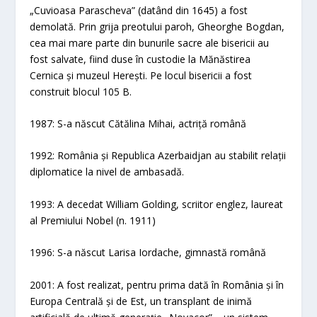
„Cuvioasa Parascheva” (datând din 1645) a fost
demolată. Prin grija preotului paroh, Gheorghe Bogdan,
cea mai mare parte din bunurile sacre ale bisericii au
fost salvate, fiind duse în custodie la Mănăstirea
Cernica și muzeul Herești. Pe locul bisericii a fost
construit blocul 105 B.
1987: S-a născut Cătălina Mihai, actriță română
1992: România și Republica Azerbaidjan au stabilit relații
diplomatice la nivel de ambasadă.
1993: A decedat William Golding, scriitor englez, laureat
al Premiului Nobel (n. 1911)
1996: S-a născut Larisa Iordache, gimnastă română
2001: A fost realizat, pentru prima dată în România și în
Europa Centrală și de Est, un transplant de inimă