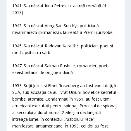
1941: S-a născut Irina Petrescu, actriță română (d.
2013)
1945: S-a născut Aung San Suu Kyi, politiciană
myanmareză (birmaneză), laureată a Premiului Nobel
1945: S-a născut Radovan Karadžić, politician, poet și
medic psihiatru sârb
1947: S-a născut Salman Rushdie, romancier, poet,
eseist britanic de origine indiană
1953: Soții Julius și Ethel Rosenberg au fost executați, în
SUA, sub acuzația ca au livrat Uniunii Sovietice secretul
bombei atomice. Condamnați în 1951, au fost ultimii
americani executați pentru spionaj. Procesul de spionaj
al secolului a durat numai 2 zile și a declanșat în
întreaga lume, în contextul „războiului rece”,
manifestații antiamericane. În 1993, cei doi au fost