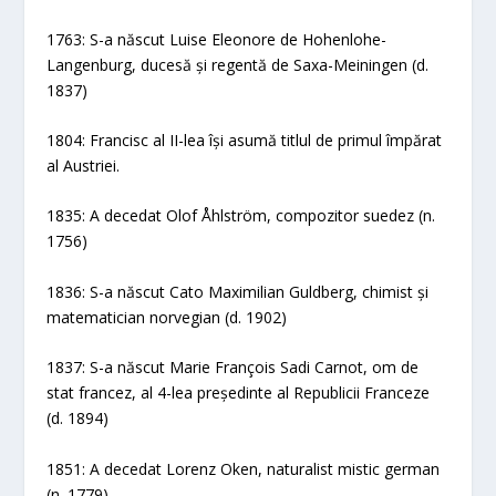
1763: S-a născut Luise Eleonore de Hohenlohe-
Langenburg, ducesă și regentă de Saxa-Meiningen (d.
1837)
1804: Francisc al II-lea își asumă titlul de primul împărat
al Austriei.
1835: A decedat Olof Åhlström, compozitor suedez (n.
1756)
1836: S-a născut Cato Maximilian Guldberg, chimist și
matematician norvegian (d. 1902)
1837: S-a născut Marie François Sadi Carnot, om de
stat francez, al 4-lea președinte al Republicii Franceze
(d. 1894)
1851: A decedat Lorenz Oken, naturalist mistic german
(n. 1779)