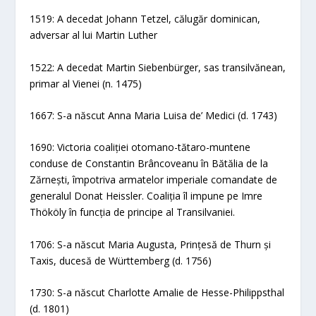
1519: A decedat Johann Tetzel, călugăr dominican,
adversar al lui Martin Luther
1522: A decedat Martin Siebenbürger, sas transilvănean,
primar al Vienei (n. 1475)
1667: S-a născut Anna Maria Luisa de’ Medici (d. 1743)
1690: Victoria coaliției otomano-tătaro-muntene
conduse de Constantin Brâncoveanu în Bătălia de la
Zărnești, împotriva armatelor imperiale comandate de
generalul Donat Heissler. Coaliția îl impune pe Imre
Thököly în funcția de principe al Transilvaniei.
1706: S-a născut Maria Augusta, Prințesă de Thurn și
Taxis, ducesă de Württemberg (d. 1756)
1730: S-a născut Charlotte Amalie de Hesse-Philippsthal
(d. 1801)