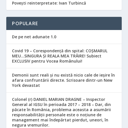
Povești reinterpretate: Ivan Turbincă
POPULARE
De pe net adunate 1.0
Covid 19 – Corespondență din spital: COȘMARUL
MEU…SINGURA ȘI REALA MEA TRĂIRE! Subiect
EXCLUSIV pentru Vocea Românului!
Demonii sunt reali și nu există nicio cale de ieșire în
afara confruntării directe. Scrisoare dintr-un New
York devastat
Colonel (r) DANIEL MARIAN DRAGNE – Inspector
General al IGSU în perioada 2017 – 2018 – Dar, din
păcate în România, problema aceasta a asumării
responsabilităţii personale este o noţiune de
management mai îndepărtat pierdut, uneori, în
negura vremurilor.