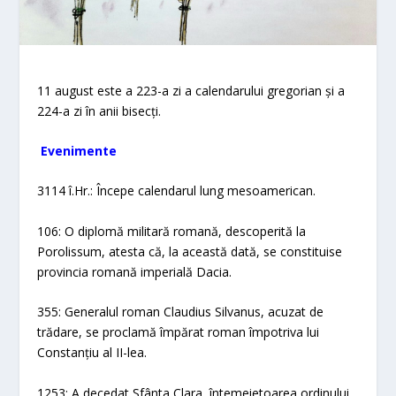
11 august este a 223-a zi a calendarului gregorian și a
224-a zi în anii bisecți.
Evenimente​
3114 î.Hr.: Începe calendarul lung mesoamerican.
106: O diplomă militară romană, descoperită la
Porolissum, atesta că, la această dată, se constituise
provincia romană imperială Dacia.
355: Generalul roman Claudius Silvanus, acuzat de
trădare, se proclamă împărat roman împotriva lui
Constanțiu al II-lea.
1253: A decedat Sfânta Clara, întemeietoarea ordinului