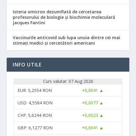
Isteria omicron dezumflată de cercetarea
profesorului de biologie și biochimie moleculară
Jacques Fantini
Vaccinurile anticovid sub lupa unuia dintre cei mai
stimați medici și cercetători americani
INFO UTILE
Curs valutar: 07 Aug 2026
EUR
: 5,2554 RON
+0,0041 ▲
USD
: 4,5584 RON
+0,0077 ▲
CHF
: 5,6244 RON
+0,0023 ▲
GBP
: 6,1277 RON
+0,0041 ▲