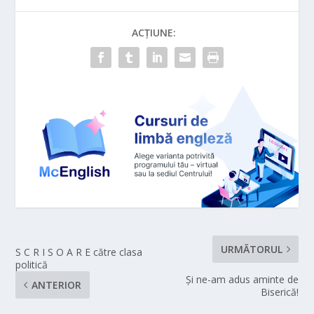
ACȚIUNE:
URMĂTORUL
S C R I S O A R E către clasa
politică
Şi ne-am adus aminte de
ANTERIOR
Biserică!