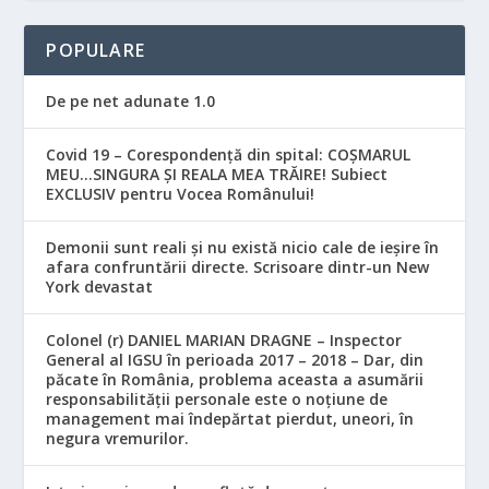
POPULARE
De pe net adunate 1.0
Covid 19 – Corespondență din spital: COȘMARUL
MEU…SINGURA ȘI REALA MEA TRĂIRE! Subiect
EXCLUSIV pentru Vocea Românului!
Demonii sunt reali și nu există nicio cale de ieșire în
afara confruntării directe. Scrisoare dintr-un New
York devastat
Colonel (r) DANIEL MARIAN DRAGNE – Inspector
General al IGSU în perioada 2017 – 2018 – Dar, din
păcate în România, problema aceasta a asumării
responsabilităţii personale este o noţiune de
management mai îndepărtat pierdut, uneori, în
negura vremurilor.