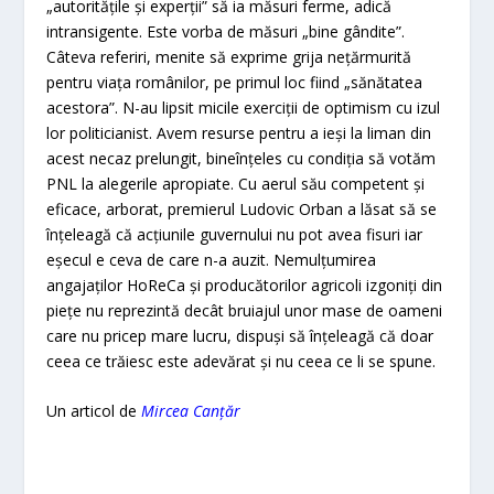
„autorităţile şi experţii” să ia măsuri ferme, adică
intransigente. Este vorba de măsuri „bine gândite”.
Câteva referiri, menite să exprime grija neţărmurită
pentru viaţa românilor, pe primul loc fiind „sănătatea
acestora”. N-au lipsit micile exerciţii de optimism cu izul
lor politicianist. Avem resurse pentru a ieşi la liman din
acest necaz prelungit, bineînţeles cu condiţia să votăm
PNL la alegerile apropiate. Cu aerul său competent şi
eficace, arborat, premierul Ludovic Orban a lăsat să se
înţeleagă că acţiunile guvernului nu pot avea fisuri iar
eşecul e ceva de care n-a auzit. Nemulţumirea
angajaţilor HoReCa şi producătorilor agricoli izgoniţi din
pieţe nu reprezintă decât bruiajul unor mase de oameni
care nu pricep mare lucru, dispuşi să înţeleagă că doar
ceea ce trăiesc este adevărat şi nu ceea ce li se spune.
Un articol de
Mircea Canțăr