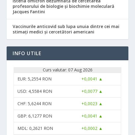
Isteria omicron dezumflată de cercetarea
profesorului de biologie și biochimie moleculară
Jacques Fantini
Vaccinurile anticovid sub lupa unuia dintre cei mai
stimați medici și cercetători americani
INFO UTILE
Curs valutar: 07 Aug 2026
EUR
: 5,2554 RON
+0,0041 ▲
USD
: 4,5584 RON
+0,0077 ▲
CHF
: 5,6244 RON
+0,0023 ▲
GBP
: 6,1277 RON
+0,0041 ▲
MDL
: 0,2621 RON
+0,0002 ▲