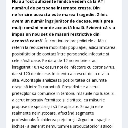
Nu au fost suficiente fiindcă vedem că la ATI
numărul de persoane internate creşte. Din
nefericire aceasta este marea tragedie. Zilnic
avem un număr îngrijorător de decese. Mult prea
mulţi români mor de această boală. Evident că s-a
impus un nou set de măsuri restrictive din
această cauză
”. În continuare preşedintele a făcut
referiri la reducerea mobilităţii populaţiei, adică limitarea
posibilităţilor de contact între persoanele infectate şi
cele sănătoase. Pe data de 12 noiembrie s-au
înregistrat 10.142 cazuri noi de infectare cu coronavirus,
dar şi 120 de decese. Incidenţa a crescut de la o zi la
alta. Autorităţile analizează posibilitatea ca anumite
oraşe să intre în carantină. Preşedintele a cerut
prefecţilor să comunice în teritoriu măsurile noi luate. S-
a cerut imperativ fermitate şi claritate, ca măsurile
propuse de specialişti să fie aplicate. Situaţia este
realmente neliniştitoare, afectând segmente
profesionale. Închiderea pieţelor şi târgurilor –spaţiile
închise- a generat nemulţumirea producătorilor agricoli