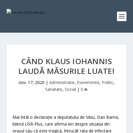
CÂND KLAUS IOHANNIS
LAUDĂ MĂSURILE LUATE!
nov. 17, 2020
|
Administratie
,
Evenimente
,
Politic
,
Sanatate
,
Social
|
0
Mai întâi o declaraţie a deputatului de Sibiu, Dan Barna,
liderul USR-Plus, care afirma ieri despre situaţia din
oraşul său că este tragică, întrucât rata de infectare