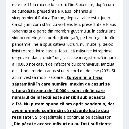
este de 11 la mia de locuitori. Din Sibiu este, după cum
se cunoaşte, preşedintele Klaus Iohannis şi
vicepremierul Raluca Ţurcan, deputat al acestui judeţ.
Ca să ştim cum stăm cu vorbele. Ieri, preşedintele Klaus
Iohannis şi o parte din membrii guvernului, în cadrul unei
videoconferinţe cu prefecţii din ţară, pe tema gestionării
pandemiei, ne-a spus câteva lucruri, nu multe, şi deloc
liniştitoarea, între care şi faptul că măsurile întreprinse
de guvern dau „roade” deşi zilnic se înregistrează în jurul
a 10.000 noi cazuri de infectare cu coronavirus, iar ziua
de 11 noiembrie a adus şi un record de decese (203). Şi
acum vestea mobilizatoare: „
Suntem în a treia
săptămână în care numărul maxim de cazuri se
situează în zona de 10.000 şi sunt zile în care
numărul de infecţii este sensibil sub această
cifră. Nu putem spune că am oprit pandemia, dar
avem primele confirmări că măsurile luate dau
rezultate
”. Şi preşedintele a continuat pe acelaşi ton.
„
Din păcate aceste măsuri nu au fost suficiente.