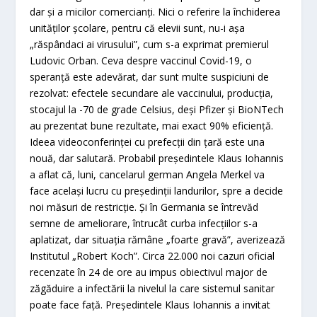
dar şi a micilor comercianţi. Nici o referire la închiderea
unităţilor şcolare, pentru că elevii sunt, nu-i aşa
„răspândaci ai virusului”, cum s-a exprimat premierul
Ludovic Orban. Ceva despre vaccinul Covid-19, o
speranţă este adevărat, dar sunt multe suspiciuni de
rezolvat: efectele secundare ale vaccinului, producţia,
stocajul la -70 de grade Celsius, deşi Pfizer şi BioNTech
au prezentat bune rezultate, mai exact 90% eficienţă.
Ideea videoconferinţei cu prefecţii din ţară este una
nouă, dar salutară. Probabil preşedintele Klaus Iohannis
a aflat că, luni, cancelarul german Angela Merkel va
face acelaşi lucru cu preşedinţii landurilor, spre a decide
noi măsuri de restricţie. Şi în Germania se întrevăd
semne de ameliorare, întrucât curba infecţiilor s-a
aplatizat, dar situaţia rămâne „foarte gravă”, averizează
Institutul „Robert Koch”. Circa 22.000 noi cazuri oficial
recenzate în 24 de ore au impus obiectivul major de
zăgăduire a infectării la nivelul la care sistemul sanitar
poate face faţă. Preşedintele Klaus Iohannis a invitat