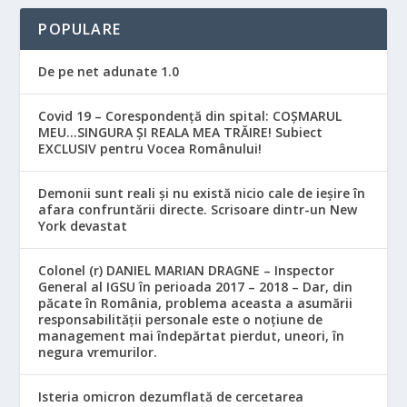
POPULARE
De pe net adunate 1.0
Covid 19 – Corespondență din spital: COȘMARUL
MEU…SINGURA ȘI REALA MEA TRĂIRE! Subiect
EXCLUSIV pentru Vocea Românului!
Demonii sunt reali și nu există nicio cale de ieșire în
afara confruntării directe. Scrisoare dintr-un New
York devastat
Colonel (r) DANIEL MARIAN DRAGNE – Inspector
General al IGSU în perioada 2017 – 2018 – Dar, din
păcate în România, problema aceasta a asumării
responsabilităţii personale este o noţiune de
management mai îndepărtat pierdut, uneori, în
negura vremurilor.
Isteria omicron dezumflată de cercetarea