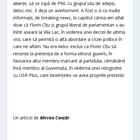
alianţe, să se rupă de PNL cu grupul său de adepţi,
deloc mic. E deja un avertisment. A fost o zi cu multe
informaţii, de breaking-news, la capătul căreia am aflat
doar că Florin Cîţu şi grupul liberal de parlamentari s-au
înlnit aseară la Vila Lac, în vederea unei decizii de ultimă
oră, care să permită o altă abordare a crizei politice în
care ne aflăm. Nu era deloc exclus ca Florin Cîţu să
renunţe la pretenţia de a forma viitorul guvern, în
favoarea altui membru marcant al partidului, rămânând
însă membru al Guvernului, în vederea unei relogodne
cu USR-Plus, care bineînţeles va avea propriile pretenţii.
Un articol de
Mircea Canțăr