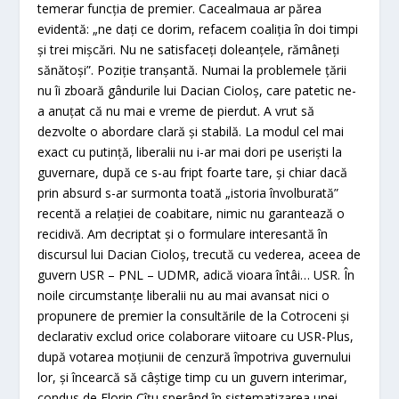
temerar funcţia de premier. Cacealmaua ar părea
evidentă: „ne daţi ce dorim, refacem coaliţia în doi timpi
şi trei mişcări. Nu ne satisfaceţi doleanţele, rămâneţi
sănătoşi”. Poziţie tranşantă. Numai la problemele ţării
nu îi zboară gândurile lui Dacian Cioloş, care patetic ne-
a anuţat că nu mai e vreme de pierdut. A vrut să
dezvolte o abordare clară şi stabilă. La modul cel mai
exact cu putinţă, liberalii nu i-ar mai dori pe userişti la
guvernare, după ce s-au fript foarte tare, şi chiar dacă
prin absurd s-ar surmonta toată „istoria învolburată”
recentă a relaţiei de coabitare, nimic nu garantează o
recidivă. Am decriptat şi o formulare interesantă în
discursul lui Dacian Cioloş, trecută cu vederea, aceea de
guvern USR – PNL – UDMR, adică vioara întâi… USR. În
noile circumstanţe liberalii nu au mai avansat nici o
propunere de premier la consultările de la Cotroceni şi
declarativ exclud orice colaborare viitoare cu USR-Plus,
după votarea moţiunii de cenzură împotriva guvernului
lor, şi încearcă să câştige timp cu un guvern interimar,
condus de Florin Cîţu sperând în sistematizarea unei