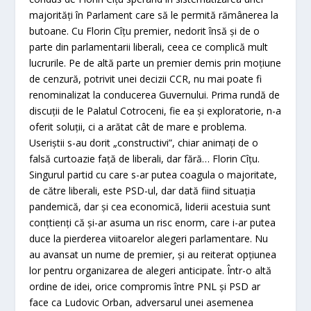
majorităţi în Parlament care să le permită rămânerea la
butoane. Cu Florin Cîţu premier, nedorit însă şi de o
parte din parlamentarii liberali, ceea ce complică mult
lucrurile. Pe de altă parte un premier demis prin moţiune
de cenzură, potrivit unei decizii CCR, nu mai poate fi
renominalizat la conducerea Guvernului. Prima rundă de
discuţii de le Palatul Cotroceni, fie ea şi exploratorie, n-a
oferit soluţii, ci a arătat cât de mare e problema.
Useriştii s-au dorit „constructivi”, chiar animaţi de o
falsă curtoazie faţă de liberali, dar fără… Florin Cîţu.
Singurul partid cu care s-ar putea coagula o majoritate,
de către liberali, este PSD-ul, dar dată fiind situaţia
pandemică, dar şi cea economică, liderii acestuia sunt
conţtienţi că şi-ar asuma un risc enorm, care i-ar putea
duce la pierderea viitoarelor alegeri parlamentare. Nu
au avansat un nume de premier, şi au reiterat opţiunea
lor pentru organizarea de alegeri anticipate. Într-o altă
ordine de idei, orice compromis între PNL şi PSD ar
face ca Ludovic Orban, adversarul unei asemenea