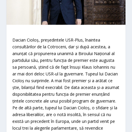
Dacian Cioloş, preşedintele USR-Plus, înaintea
consultărilor de la Cotroceni, dar şi după acestea, a
anunţat că propunerea unanimă a Biroului Naţional al
partidului său, pentru funcţia de premier este augusta
sa persoană, ştiind că de fapt însuşi Klaus Iohannis nu
ar mai dori deloc USR-ul la guvernare. Tupeul lui Dacian
Cioloş nu surprinde. A mai fost premier şi a arătat ce
ştie, bilanţul fiind execrabil. De data aceasta şi-a asumat
disponibilitatea pentru funcţia de premier enunţând
ţintele concrete ale unui posibil program de guvernare.
Pe de altă parte, tupeul lui Dacian Cioloş, o sfidare şi la
adresa liberalilor, are o notă insolită, în sensul că nu
există un precedent în Europa, unde un partid venit pe
locul trei la alegerile parlamentare, să revendice