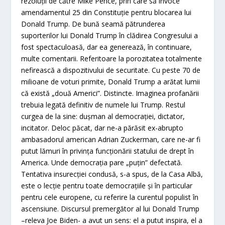
rezoluţii de către Mike Pence, prin care să invoce
amendamentul 25 din Constituţie pentru blocarea lui
Donald Trump. De bună seamă pătrunderea
suporterilor lui Donald Trump în clădirea Congresului a
fost spectaculoasă, dar ea generează, în continuare,
multe comentarii. Referitoare la porozitatea totalmente
nefirească a dispozitivului de securitate. Cu peste 70 de
milioane de voturi primite, Donald Trump a arătat lumii
că există „două Americi”. Distincte. Imaginea profanării
trebuia legată definitiv de numele lui Trump. Restul
curgea de la sine: duşman al democraţiei, dictator,
incitator. Deloc păcat, dar ne-a părăsit ex-abrupto
ambasadorul american Adrian Zuckerman, care ne-ar fi
putut lămuri în privinţa funcţionării statului de drept în
America. Unde democraţia pare „puţin” defectată.
Tentativa insurecţiei condusă, s-a spus, de la Casa Albă,
este o lecţie pentru toate democraţiile şi în particular
pentru cele europene, cu referire la curentul populist în
ascensiune. Discursul premergător al lui Donald Trump
–releva Joe Biden- a avut un sens: el a putut inspira, el a