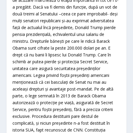
de acuzare marchează o etapă importantă în tot ce i s-
a pregătit. Dacă va fi demis din funcţie, după un vot de
două treimi al Senatului –ceea ce pare improbabil- deşi
mulţi senatori republicani şi-au exprimat adversitatea
faţă de actualul încă preşedinte, Donald Trump pierde
pensia prezidenţială, echivalentul unui salariu de
ministru. Drepturile băneşti pe care le ridică Barack
Obama sunt cifrate la peste 200.000 dolari pe an. E
drept că nu banii îi lipsesc lui Donald Trump. Care în
schimb ar putea pierde şi protecţia Secret Service,
unitatea care asigură securitatea preşedinţilor
americani. Legea privind foştii preşedinţi americani
menţionează că cei basculaţi de Senat nu mai au
aceleaşi drepturi şi avantaje post-mandat. Pe de altă
parte, o lege semnată în 2013 de Barack Obama
autorizează o protecţie pe viaţă, asigurată de Secret
Service, pentru foştii preşedinţi, fără a preciza criterii
exclusive. Procedura destituirii pare destul de
complicată, şi niciun preşedinte n-a fost destituit în
istoria SUA, fapt recunoscut de CNN. Constituţia