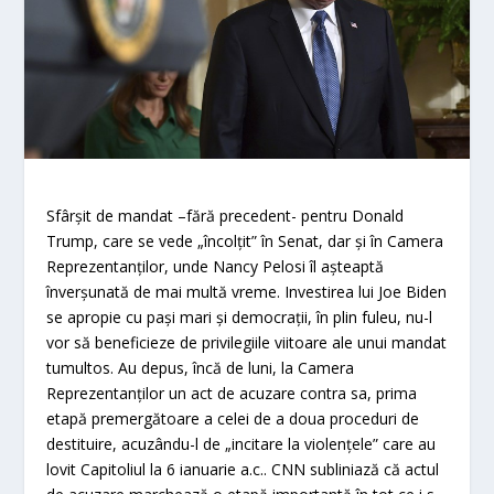
Sfârşit de mandat –fără precedent- pentru Donald
Trump, care se vede „încolţit” în Senat, dar şi în Camera
Reprezentanţilor, unde Nancy Pelosi îl aşteaptă
înverşunată de mai multă vreme. Investirea lui Joe Biden
se apropie cu paşi mari şi democraţii, în plin fuleu, nu-l
vor să beneficieze de privilegiile viitoare ale unui mandat
tumultos. Au depus, încă de luni, la Camera
Reprezentanţilor un act de acuzare contra sa, prima
etapă premergătoare a celei de a doua proceduri de
destituire, acuzându-l de „incitare la violenţele” care au
lovit Capitoliul la 6 ianuarie a.c.. CNN subliniază că actul