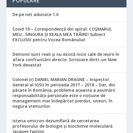
POPULARE
De pe net adunate 1.0
Covid 19 – Corespondență din spital: COȘMARUL
MEU…SINGURA ȘI REALA MEA TRĂIRE! Subiect
EXCLUSIV pentru Vocea Românului!
Demonii sunt reali și nu există nicio cale de ieșire în
afara confruntării directe. Scrisoare dintr-un New
York devastat
Colonel (r) DANIEL MARIAN DRAGNE – Inspector
General al IGSU în perioada 2017 – 2018 – Dar, din
păcate în România, problema aceasta a asumării
responsabilităţii personale este o noţiune de
management mai îndepărtat pierdut, uneori, în
negura vremurilor.
Isteria omicron dezumflată de cercetarea
profesorului de biologie și biochimie moleculară
Jacques Fantini