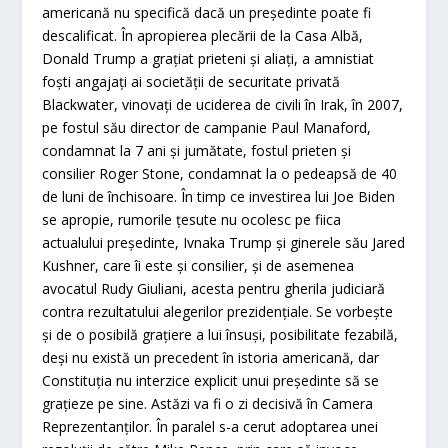
americană nu specifică dacă un preşedinte poate fi
descalificat. În apropierea plecării de la Casa Albă,
Donald Trump a graţiat prieteni şi aliaţi, a amnistiat
foşti angajaţi ai societăţii de securitate privată
Blackwater, vinovaţi de uciderea de civili în Irak, în 2007,
pe fostul său director de campanie Paul Manaford,
condamnat la 7 ani şi jumătate, fostul prieten şi
consilier Roger Stone, condamnat la o pedeapsă de 40
de luni de închisoare. În timp ce investirea lui Joe Biden
se apropie, rumorile ţesute nu ocolesc pe fiica
actualului preşedinte, Ivnaka Trump şi ginerele său Jared
Kushner, care îi este şi consilier, şi de asemenea
avocatul Rudy Giuliani, acesta pentru gherila judiciară
contra rezultatului alegerilor prezidenţiale. Se vorbeşte
şi de o posibilă graţiere a lui însuşi, posibilitate fezabilă,
deşi nu există un precedent
în istoria americană, dar
Constituţia nu interzice explicit unui preşedinte să se
graţieze pe sine. Astăzi va fi o zi decisivă în Camera
Reprezentanţilor. În paralel s-a cerut adoptarea unei