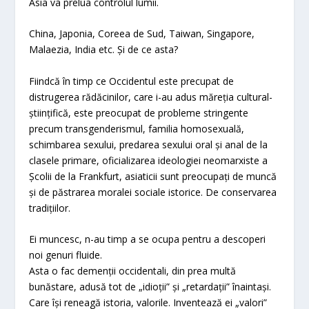
Asia va prelua controlul lumii.
China, Japonia, Coreea de Sud, Taiwan, Singapore,
Malaezia, India etc. Și de ce asta?
Fiindcă în timp ce Occidentul este precupat de
distrugerea rădăcinilor, care i-au adus măreția cultural-
științifică, este preocupat de probleme stringente
precum transgenderismul, familia homosexuală,
schimbarea sexului, predarea sexului oral și anal de la
clasele primare, oficializarea ideologiei neomarxiste a
Școlii de la Frankfurt, asiaticii sunt preocupați de muncă
și de păstrarea moralei sociale istorice. De conservarea
tradițiilor.
Ei muncesc, n-au timp a se ocupa pentru a descoperi
noi genuri fluide.
Asta o fac demenții occidentali, din prea multă
bunăstare, adusă tot de „idioții” și „retardații” înaintași.
Care își reneagă istoria, valorile. Inventează ei „valori”