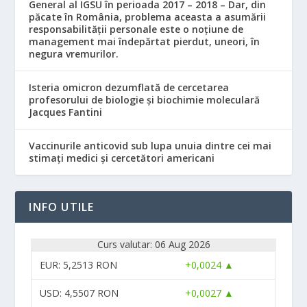
General al IGSU în perioada 2017 – 2018 – Dar, din
păcate în România, problema aceasta a asumării
responsabilităţii personale este o noţiune de
management mai îndepărtat pierdut, uneori, în
negura vremurilor.
Isteria omicron dezumflată de cercetarea
profesorului de biologie și biochimie moleculară
Jacques Fantini
Vaccinurile anticovid sub lupa unuia dintre cei mai
stimați medici și cercetători americani
INFO UTILE
Curs valutar: 06 Aug 2026
EUR
: 5,2513 RON
+0,0024 ▲
USD
: 4,5507 RON
+0,0027 ▲