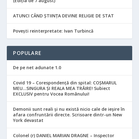
(Ediția de 7 august)
ATUNCI CÂND ȘTIINȚA DEVINE RELIGIE DE STAT
Povești reinterpretate: Ivan Turbincă
POPULARE
De pe net adunate 1.0
Covid 19 – Corespondență din spital: COȘMARUL
MEU…SINGURA ȘI REALA MEA TRĂIRE! Subiect
EXCLUSIV pentru Vocea Românului!
Demonii sunt reali și nu există nicio cale de ieșire în
afara confruntării directe. Scrisoare dintr-un New
York devastat
Colonel (r) DANIEL MARIAN DRAGNE – Inspector