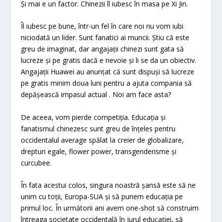
Și mai e un factor. Chinezii îl iubesc în masa pe Xi Jin.
Îl iubesc pe bune, într-un fel în care noi nu vom iubi
niciodată un lider. Sunt fanatici ai muncii. Știu că este
greu de imaginat, dar angajații chinezi sunt gata să
lucreze și pe gratis dacă e nevoie și li se da un obiectiv.
Angajații Huawei au anunțat că sunt dispuși să lucreze
pe gratis minim doua luni pentru a ajuta compania să
depășească impasul actual . Noi am face asta?
De aceea, vom pierde competiția. Educația și
fanatismul chinezesc sunt greu de înțeles pentru
occidentalul average spălat la creier de globalizare,
drepturi egale, flower power, transgenderisme și
curcubee.
În fata acestui colos, singura noastră șansă este să ne
unim cu toții, Europa-SUA și să punem educația pe
primul loc. În următorii ani avem one-shot să construim
întreaga societate occidentală în jurul educației, să