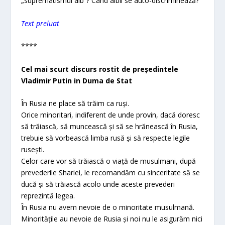
„suprematismul alb”? Când albii se auto-discriminează?
Text preluat
****
Cel mai scurt discurs rostit de președintele
Vladimir Putin in Duma de Stat
În Rusia ne place să trăim ca ruși.
Orice minoritari, indiferent de unde provin, dacă doresc
să trăiască, să muncească și să se hrănească în Rusia,
trebuie să vorbească limba rusă și să respecte legile
rusești.
Celor care vor să trăiască o viață de musulmani, după
prevederile Shariei, le recomandăm cu sinceritate să se
ducă și să trăiască acolo unde aceste prevederi
reprezintă legea.
În Rusia nu avem nevoie de o minoritate musulmană.
Minoritățile au nevoie de Rusia și noi nu le asigurăm nici