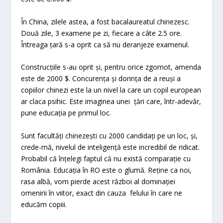
În China, zilele astea, a fost bacalaureatul chinezesc.
Două zile, 3 examene pe zi, fiecare a câte 2.5 ore.
Întreaga țară s-a oprit ca să nu deranjeze examenul.
Construcțiile s-au oprit și, pentru orice zgomot, amenda
este de 2000 $. Concurența și dorința de a reuși a
copiilor chinezi este la un nivel la care un copil european
ar claca psihic. Este imaginea unei țări care, într-adevăr,
pune educația pe primul loc.
Sunt facultăți chinezești cu 2000 candidați pe un loc, și,
crede-mă, nivelul de inteligență este incredibil de ridicat.
Probabil că înțelegi faptul că nu există comparație cu
România. Educația în RO este o glumă. Reține ca noi,
rasa albă, vom pierde acest război al dominației
omenirii în viitor, exact din cauza felului în care ne
educăm copiii.