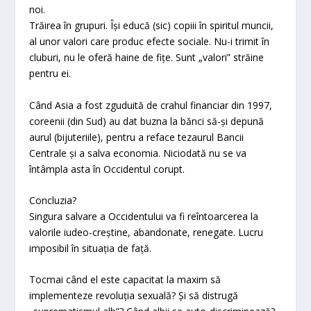
noi.
Trăirea în grupuri. Își educă (sic) copiii în spiritul muncii,
al unor valori care produc efecte sociale. Nu-i trimit în
cluburi, nu le oferă haine de fițe. Sunt „valori” străine
pentru ei.
Când Asia a fost zguduită de crahul financiar din 1997,
coreenii (din Sud) au dat buzna la bănci să-și depună
aurul (bijuteriile), pentru a reface tezaurul Bancii
Centrale și a salva economia. Niciodată nu se va
întâmpla asta în Occidentul corupt.
Concluzia?
Singura salvare a Occidentului va fi reîntoarcerea la
valorile iudeo-creștine, abandonate, renegate. Lucru
imposibil în situația de față.
Tocmai când el este capacitat la maxim să
implementeze revoluția sexuală? Și să distrugă