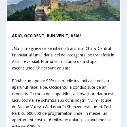
ADIO, OCCIDENT, BUN VENIT, ASIA!
„Nu-ți imaginezi ce se întâmplă acum în China. Centrul
financiar al lumii, dar și cel de inteligență, se transferă în
Asia, ireversibil. Eforturile lui Trump de a stopa
ascensiunea Chinei sunt anulate.
Până acum, peste 90% din marile invenții ale lumii au
aparținut rasei albe. Occidentul a condus sute de ani
omenirea în cursa descoperirilor, a inovațiilor, dar acest
lucru tocmai se schimbă sub ochii noștri. Nu îmi spune
de Silicon Valley, când doar în Shenzen este un Hi-Tech
Park cu 600.000 de programatori unde, în medie, un
apartament costa 1.6 milioane dolari și salariul mediu
este de 8.000 $.