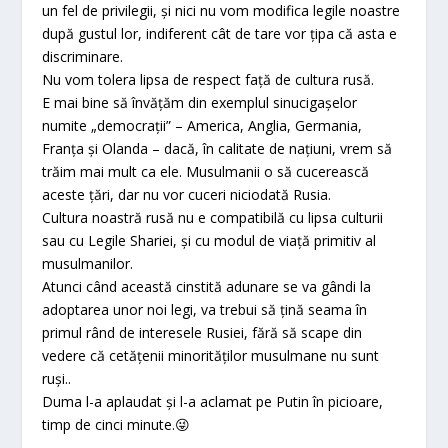
un fel de privilegii, și nici nu vom modifica legile noastre
după gustul lor, indiferent cât de tare vor țipa că asta e
discriminare.
Nu vom tolera lipsa de respect față de cultura rusă.
E mai bine să învățăm din exemplul sinucigașelor
numite „democrații” – America, Anglia, Germania,
Franța și Olanda – dacă, în calitate de națiuni, vrem să
trăim mai mult ca ele. Musulmanii o să cucerească
aceste țări, dar nu vor cuceri niciodată Rusia.
Cultura noastră rusă nu e compatibilă cu lipsa culturii
sau cu Legile Shariei, și cu modul de viață primitiv al
musulmanilor.
Atunci când această cinstită adunare se va gândi la
adoptarea unor noi legi, va trebui să țină seama în
primul rând de interesele Rusiei, fără să scape din
vedere că cetățenii minorităților musulmane nu sunt
ruși..
Duma l-a aplaudat și l-a aclamat pe Putin în picioare,
timp de cinci minute.😜