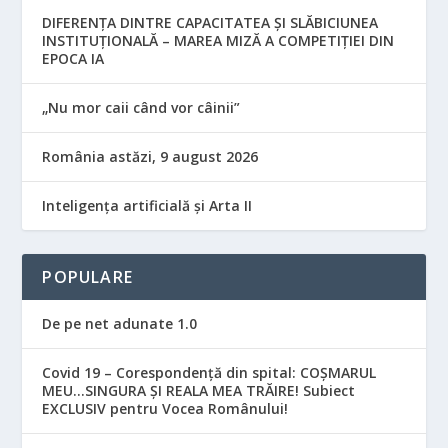
DIFERENȚA DINTRE CAPACITATEA ȘI SLĂBICIUNEA
INSTITUȚIONALĂ – MAREA MIZĂ A COMPETIȚIEI DIN
EPOCA IA
„Nu mor caii când vor câinii”
România astăzi, 9 august 2026
Inteligența artificială și Arta II
POPULARE
De pe net adunate 1.0
Covid 19 – Corespondență din spital: COȘMARUL
MEU…SINGURA ȘI REALA MEA TRĂIRE! Subiect
EXCLUSIV pentru Vocea Românului!