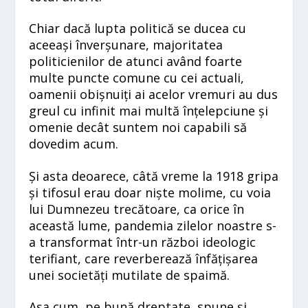
Chiar dacă lupta politică se ducea cu
aceeași înverșunare, majoritatea
politicienilor de atunci având foarte
multe puncte comune cu cei actuali,
oamenii obișnuiți ai acelor vremuri au dus
greul cu infinit mai multă înțelepciune și
omenie decât suntem noi capabili să
dovedim acum.
Și asta deoarece, câtă vreme la 1918 gripa
și tifosul erau doar niște molime, cu voia
lui Dumnezeu trecătoare, ca orice în
această lume, pandemia zilelor noastre s-
a transformat într-un război ideologic
terifiant, care reverberează înfățișarea
unei societăți mutilate de spaimă.
Așa cum, pe bună dreptate, spune și