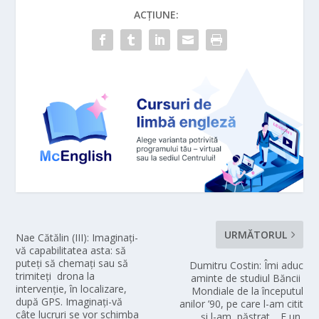
ACȚIUNE:
URMĂTORUL
Nae Cătălin (III): Imaginați-
vă capabilitatea asta: să
puteți să chemați sau să
Dumitru Costin: Îmi aduc
trimiteți drona la
aminte de studiul Băncii
intervenție, în localizare,
Mondiale de la începutul
după GPS. Imaginați-vă
anilor ’90, pe care l-am citit
câte lucruri se vor schimba
și l-am păstrat… E un