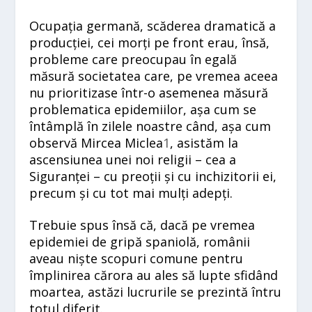
Ocupația germană, scăderea dramatică a
producției, cei morți pe front erau, însă,
probleme care preocupau în egală
măsură societatea care, pe vremea aceea
nu prioritizase într-o asemenea măsură
problematica epidemiilor, așa cum se
întâmplă în zilele noastre când, așa cum
observă Mircea Miclea
1
, asistăm la
ascensiunea unei noi religii – cea a
Siguranței – cu preoții și cu inchizitorii ei,
precum și cu tot mai mulți adepți.
Trebuie spus însă că, dacă pe vremea
epidemiei de gripă spaniolă, românii
aveau niște scopuri comune pentru
împlinirea cărora au ales să lupte sfidând
moartea, astăzi lucrurile se prezintă întru
totul diferit.