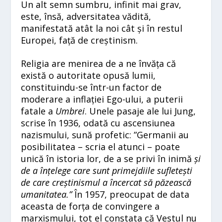
Un alt semn sumbru, infinit mai grav,
este, însă, adversitatea vădită,
manifestată atât la noi cât și în restul
Europei, față de creștinism.
Religia are menirea de a ne învăța că
există o autoritate opusă lumii,
constituindu-se într-un factor de
moderare a inflației Ego-ului, a puterii
fatale a
Umbrei
.
Unele pasaje ale lui Jung,
scrise în 1936, odată cu ascensiunea
nazismului, sună profetic: ”Germanii au
posibilitatea – scria el atunci – poate
unică în istoria lor, de a se privi în inimă
și
de a înțelege care sunt primejdiile sufletești
de care creștinismul a încercat să păzească
umanitatea.”
În 1957, preocupat de data
aceasta de forța de convingere a
marxismului, tot el constata că Vestul nu