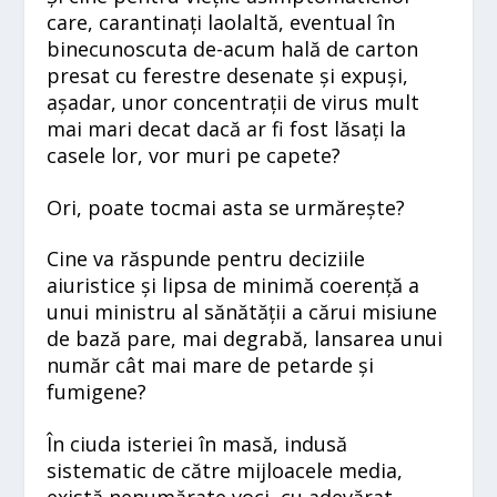
care, carantinați laolaltă, eventual în
binecunoscuta de-acum hală de carton
presat cu ferestre desenate și expuși,
așadar, unor concentrații de virus mult
mai mari decat dacă ar fi fost lăsați la
casele lor, vor muri pe capete?
Ori, poate tocmai asta se urmărește?
Cine va răspunde pentru deciziile
aiuristice și lipsa de minimă coerență a
unui ministru al sănătății a cărui misiune
de bază pare, mai degrabă, lansarea unui
număr cât mai mare de petarde și
fumigene?
În ciuda isteriei în masă, indusă
sistematic de către mijloacele media,
există nenumărate voci, cu adevărat