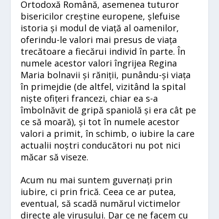
Ortodoxă Română, asemenea tuturor
bisericilor creștine europene, șlefuise
istoria și modul de viață al oamenilor,
oferindu-le valori mai presus de viața
trecătoare a fiecărui individ în parte. În
numele acestor valori îngrijea Regina
Maria bolnavii și răniții, punându-și viața
în primejdie (de altfel, vizitând la spital
niște ofițeri francezi, chiar ea s-a
îmbolnăvit de gripă spaniolă și era cât pe
ce să moară), și tot în numele acestor
valori a primit, în schimb, o iubire la care
actualii noștri conducători nu pot nici
măcar să viseze.
Acum nu mai suntem guvernați prin
iubire, ci prin frică. Ceea ce ar putea,
eventual, să scadă numărul victimelor
directe ale virusului. Dar ce ne facem cu