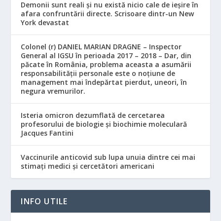
Demonii sunt reali și nu există nicio cale de ieșire în
afara confruntării directe. Scrisoare dintr-un New
York devastat
Colonel (r) DANIEL MARIAN DRAGNE – Inspector
General al IGSU în perioada 2017 – 2018 – Dar, din
păcate în România, problema aceasta a asumării
responsabilităţii personale este o noţiune de
management mai îndepărtat pierdut, uneori, în
negura vremurilor.
Isteria omicron dezumflată de cercetarea
profesorului de biologie și biochimie moleculară
Jacques Fantini
Vaccinurile anticovid sub lupa unuia dintre cei mai
stimați medici și cercetători americani
INFO UTILE