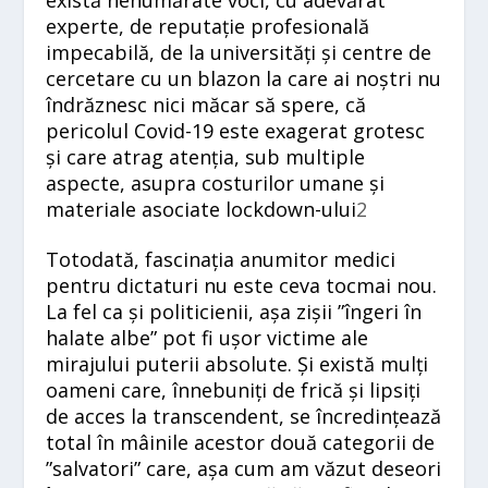
experte, de reputație profesională
impecabilă, de la universități și centre de
cercetare cu un blazon la care ai noștri nu
îndrăznesc nici măcar să spere, că
pericolul Covid-19 este exagerat grotesc
și care atrag atenția, sub multiple
aspecte, asupra costurilor umane și
materiale asociate lockdown-ului
2
Totodată, fascinația anumitor medici
pentru dictaturi nu este ceva tocmai nou.
La fel ca și politicienii, așa zișii ”îngeri în
halate albe” pot fi ușor victime ale
mirajului puterii absolute. Și există mulți
oameni care, înnebuniți de frică și lipsiți
de acces la transcendent, se încredințează
total în mâinile acestor două categorii de
”salvatori” care, așa cum am văzut deseori