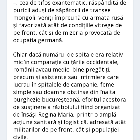
–, cea de tifos exantematic, răspândită de
puricii aduși de săpătorii de tranșee
mongoli, veniți împreună cu armata rusă
și favorizată atât de condițiile vitrege de
pe front, cât și de mizeria provocată de
ocupația germană.
Chiar dacă numărul de spitale era relativ
mic în comparație cu țările occidentale,
românii aveau medici bine pregătiți,
precum și asistente sau infirmiere care
lucrau în spitalele de campanie, femei
simple sau doamne distinse din înalta
burghezie bucureșteană, efortul acestora
de susținere a războiului fiind organizat
de însăși Regina Maria, printr-o amplă
acțiune sanitară și logistică, adresată atât
militarilor de pe front, cât și populației
civile.