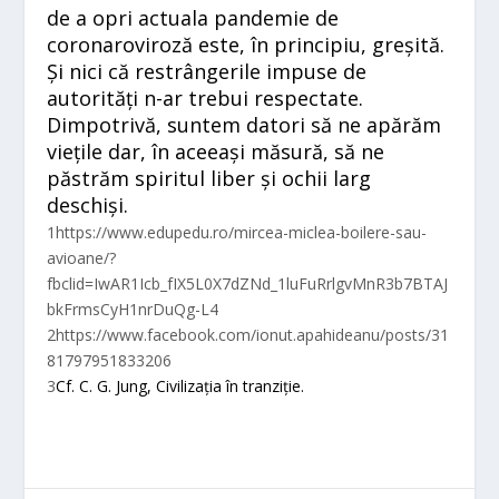
de a opri actuala pandemie de
coronaroviroză este, în principiu, greșită.
Și nici că restrângerile impuse de
autorități n-ar trebui respectate.
Dimpotrivă, suntem datori să ne apărăm
viețile dar, în aceeași măsură, să ne
păstrăm spiritul liber și ochii larg
deschiși.
1
https://www.edupedu.ro/mircea-miclea-boilere-sau-
avioane/?
fbclid=IwAR1Icb_fIX5L0X7dZNd_1luFuRrlgvMnR3b7BTAJ
bkFrmsCyH1nrDuQg-L4
2
https://www.facebook.com/ionut.apahideanu/posts/31
81797951833206
3
Cf. C. G. Jung,
Civilizația în tranziție
.