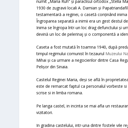
numit „Maria Ruh” și paraclisul ortodox „Stella Mari
1930 de zugravii locali A. Damian și Papatriandafilo
testamentară a reginei, o casetă conținând inima sa
Îngroparea separată a inimii era un gest destul de 
Inima se îngropa într-un loc drag defunctului şi ur
devină un loc de pelerinaj şi o componentă a identi
Caseta a fost mutată în toamna 1940, după predar
timpul regimului comunist în tezaurul
Muzeului Naț
Mihai şi ca urmare a negocierilor dintre Casa Regal
Pelişor din Sinaia.
Castelul Reginei Maria, deşi se află în proprietatea
este de remarcat faptul ca personalul vorbeste 
scrise si in limba romana.
Pe langa castel, in incinta se mai afla un restaur
vizitatori.
In gradina castelului, intr-una dintre fostele vi