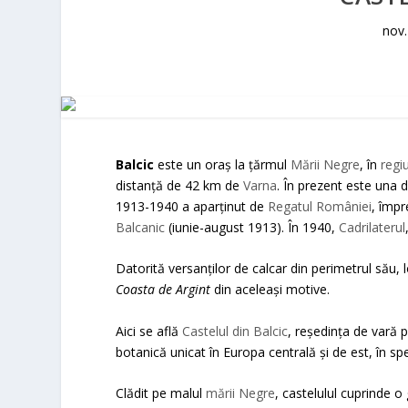
nov.
Balcic
este un oraș la țărmul
Mării Negre
, în
regi
distanță de 42 km de
Varna
. În prezent este una d
1913-1940 a aparținut de
Regatul României
, împr
Balcanic
(iunie-august 1913). În 1940,
Cadrilaterul
Datorită versanților de calcar din perimetrul său,
Coasta de Argint
din aceleași motive.
Aici se află
Castelul din Balcic
, reședința de vară 
botanică unicat în Europa centrală și de est, în spe
Clădit pe malul
mării Negre
, castelulul cuprinde o 