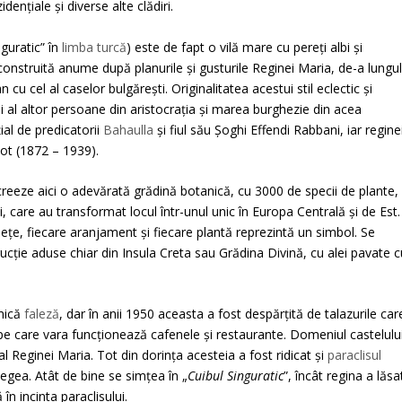
ențiale și diverse alte clădiri.
nguratic” în
limba turcă
) este de fapt o vilă mare cu pereți albi și
 construită anume după planurile și gusturile Reginei Maria, de-a lungu
cu cel al caselor bulgărești. Originalitatea acestui stil eclectic și
și al altor persoane din aristocrația și marea burghezie din acea
ial de predicatorii
Bahaulla
și fiul său Șoghi Effendi Rabbani, iar regine
ot (1872 – 1939).
 creeze aici o adevărată grădină botanică, cu 3000 de specii de plante,
i, care au transformat locul într-unul unic în Europa Centrală şi de Est.
eţe, fiecare aranjament şi fiecare plantă reprezintă un simbol. Se
rucţie aduse chiar din Insula Creta sau Grădina Divină, cu alei pavate c
 mică
faleză
, dar în anii 1950 aceasta a fost despărțită de talazurile car
 pe care vara funcționează cafenele și restaurante. Domeniul castelulu
l Reginei Maria. Tot din dorința acesteia a fost ridicat și
paraclisul
legea. Atât de bine se simțea în „
Cuibul Singuratic
”, încât regina a lăsa
în incinta paraclisului.