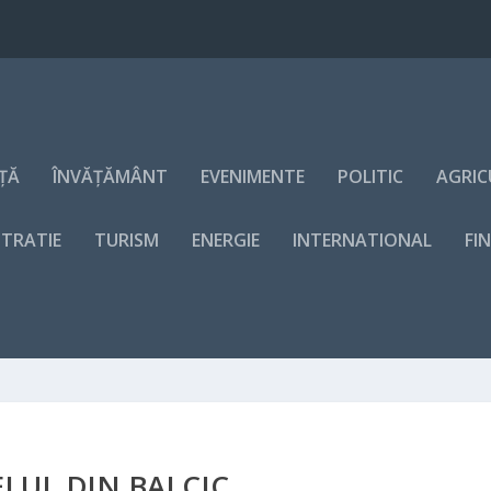
NȚĂ
ÎNVĂȚĂMÂNT
EVENIMENTE
POLITIC
AGRIC
STRATIE
TURISM
ENERGIE
INTERNATIONAL
FI
LUL DIN BALCIC