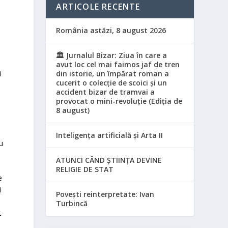
ARTICOLE RECENTE
România astăzi, 8 august 2026
l
🏛️ Jurnalul Bizar: Ziua în care a
avut loc cel mai faimos jaf de tren
din istorie, un împărat roman a
i
cucerit o colecție de scoici și un
accident bizar de tramvai a
provocat o mini-revoluție (Ediția de
8 august)
Inteligența artificială și Arta II
u
ATUNCI CÂND ȘTIINȚA DEVINE
RELIGIE DE STAT
e
i
Povești reinterpretate: Ivan
Turbincă
t