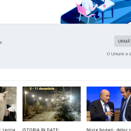
URMĂ
de
O Uniune a s
: Lecția
ISTORIA IN DATE:
Nişte bogaţi, deloc 