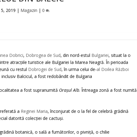
 5, 2019
|
Magazin
|
0
unea Dobrici
,
Dobrogea de Sud
, din nord-estul
Bulgariei
, situat la o
intre atracțiile turistice ale Bulgariei la Marea Neagră. În perioada
eună cu restul
Dobrogei de Sud
, în urma celui de-
al Doilea Război
, inclusiv Balcicul, a fost redobândit de Bulgaria
 localitatea a fost supranumită
Orașul Alb
. Întreaga zonă a fost numită
preferată a
Reginei Maria
, înconjurat de o la fel de celebră grădină
cial datorită colecției de cactuși.
grădină botanică, o sală a fumătorilor, o pivniță, o chilie