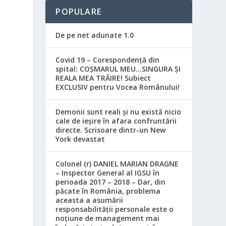
POPULARE
De pe net adunate 1.0
Covid 19 – Corespondență din
spital: COȘMARUL MEU…SINGURA ȘI
REALA MEA TRĂIRE! Subiect
EXCLUSIV pentru Vocea Românului!
Demonii sunt reali și nu există nicio
cale de ieșire în afara confruntării
directe. Scrisoare dintr-un New
York devastat
Colonel (r) DANIEL MARIAN DRAGNE
– Inspector General al IGSU în
perioada 2017 – 2018 – Dar, din
păcate în România, problema
aceasta a asumării
responsabilităţii personale este o
noţiune de management mai