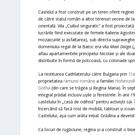
Castelul a fost construit pe un teren oferit regine
de către statul român a altor terenuri vecine de l
orientală. Vila „Cuibul singuratic” a fost proiectată
lucrările fiind executate de firmele italiene Agosti
mozaicurile și asfaltarea), sub directa supravegher
domeniului regal de la Balcic era vila
Mavi Dalga
(„
aflau apartamentele principelui Nicolae și ale do
distribuite în formă de potcoavă, cu colonade spre
La restituirea Cadrilaterului către Bulgaria prin
Tra
proprietatea
ramurei române
a familiei
Hohenzoll
Gotha
(din care se trăgea și Regina Maria). În se
integral prădat inclusiv ușile și ferestrele. În anii 
castelului în „casă de odihnă” pentru activiștii săi
încercând să facă rost de mobilă, tablouri și icoane
Castelului, așa cum arăta inițial. Grădina a deveni
Ca locuri de rugăciune, regina și-a construit o biser