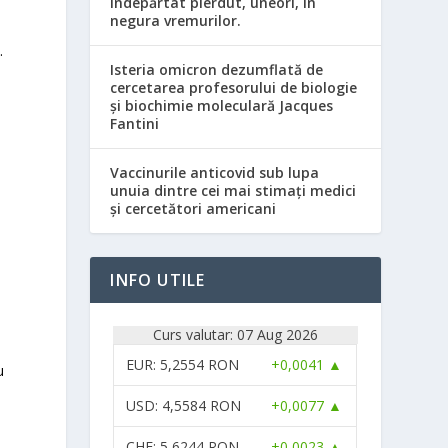
îndepărtat pierdut, uneori, în
negura vremurilor.
.
Isteria omicron dezumflată de
cercetarea profesorului de biologie
și biochimie moleculară Jacques
Fantini
Vaccinurile anticovid sub lupa
unuia dintre cei mai stimați medici
și cercetători americani
INFO UTILE
Curs valutar: 07 Aug 2026
EUR
: 5,2554 RON
+0,0041 ▲
u
USD
: 4,5584 RON
+0,0077 ▲
CHF
: 5,6244 RON
+0,0023 ▲