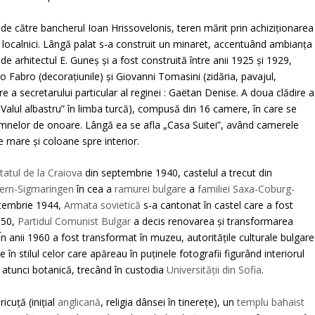
i de către bancherul Ioan Hrissovelonis, teren mărit prin achiziționarea
a localnici. Lângă palat s-a construit un minaret, accentuând ambianța
 de arhitectul E. Guneș și a fost construită între anii 1925 și 1929,
no Fabro (decorațiunile) și Giovanni Tomasini (zidăria, pavajul,
e a secretarului particular al reginei : Gaëtan Denise. A doua clădire a
Valul albastru” în limba turcă), compusă din 16 camere, în care se
amnelor de onoare. Lângă ea se afla „Casa Suitei”, având camerele
 mare și coloane spre interior.
tatul de la Craiova
din septembrie 1940, castelul a trecut din
ern-Sigmaringen
în cea a
ramurei bulgare
a
familiei Saxa-Coburg-
ptembrie 1944,
Armata sovietică
s-a cantonat în castel care a fost
1950,
Partidul Comunist Bulgar
a decis renovarea și transformarea
. În anii 1960 a fost transformat în muzeu, autoritățile culturale bulgare
 în stilul celor care apăreau în puținele fotografii figurând interiorul
t atunci botanică, trecând în custodia
Universității din Sofia
.
icuță (inițial
anglicană
, religia dânsei în tinerețe), un
templu bahaist