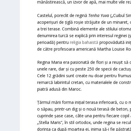
mănăstirească, un izvor de apă, mai multe vile rezid
Castelul, poreclit de regină
Tenha Yuva
(„Cuibul Si
acoperișuri de țiglă roșie străjuite de un minaret,
a trei terase. Combină elemente ale stilului otoman 
denumirea turcă se explică prin interesul reginei (
perioadă) pentru
religia bahaistă
propovăduită iniț
de către profesoara americană Martha Louise Ro
Regina Maria era pasionată de flori şi a reuşit să
unele rare, dar şi cu peste 250 de specii de cactuş
Cele 12 grădini sunt create nu doar pentru frumus
remarcă labirintul cretan, cu materialele de const
piatră adusă din Maroc.
Țărmul mării forma inițial terasa inferioară, cu o
o săpau, printr-un dig și o nouă terasă de beton,
cuprinde șase case, câte una pentru fiecare copil a
„Stella Maris”, în stil ortodox, unde regina se recu
dorința ca după moartea ei, inima să-i fie păstrată 