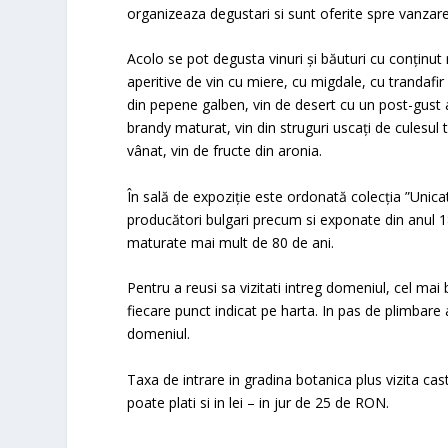
organizeaza degustari si sunt oferite spre vanzare 
Acolo se pot degusta vinuri și băuturi cu conținut r
aperitive de vin cu miere, cu migdale, cu trandafir
din pepene galben, vin de desert cu un post-gust a
brandy maturat, vin din struguri uscați de culesul t
vânat, vin de fructe din aronia.
În sală de expoziție este ordonată colecția ”Unicate
producători bulgari precum si exponate din anul 1
maturate mai mult de 80 de ani.
Pentru a reusi sa vizitati intreg domeniul, cel mai
fiecare punct indicat pe harta. In pas de plimbare
domeniul.
Taxa de intrare in gradina botanica plus vizita cas
poate plati si in lei – in jur de 25 de RON.