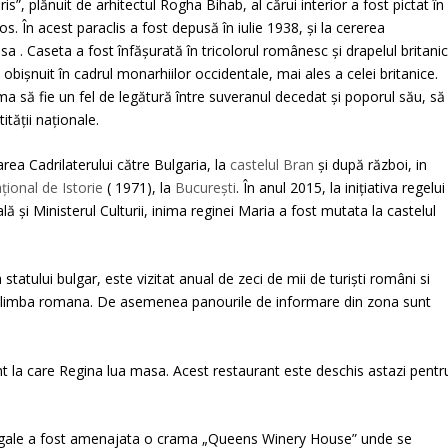
s”, plănuit de arhitectul Rogha Bihab, al cărui interior a fost pictat în
s. În acest paraclis a fost depusă în iulie 1938, și la cererea
 . Caseta a fost înfăşurată în tricolorul românesc şi drapelul britanic
obişnuit în cadrul monarhiilor occidentale, mai ales a celei britanice.
ma să fie un fel de legătură între suveranul decedat şi poporul său, să
tăţii naţionale.
ea Cadrilaterului către Bulgaria, la
castelul Bran
și după război, in
ional de Istorie
( 1971), la
București
. În anul 2015, la iniţiativa regelui
ă şi Ministerul Culturii, inima reginei Maria a fost mutata la castelul
 statului bulgar, este vizitat anual de zeci de mii de turişti români si
si limba romana. De asemenea panourile de informare din zona sunt
ant la care Regina lua masa. Acest restaurant este deschis astazi pentr
le regale a fost amenajata o crama „Queens Winery House” unde se