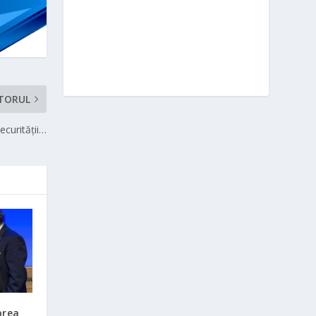
TORUL
ecurităţii…
prea