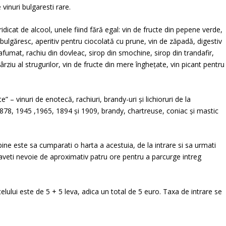
vinuri bulgaresti rare.
idicat de alcool, unele fiind fără egal: vin de fructe din pepene verde,
 bulgăresc, aperitiv pentru ciocolată cu prune, vin de zăpadă, digestiv
fumat, rachiu din dovleac, sirop din smochine, sirop din trandafir,
ârziu al strugurilor, vin de fructe din mere înghețate, vin picant pentru
” – vinuri de enotecă, rachiuri, brandy-uri și lichioruri de la
878, 1945 ,1965, 1894 și 1909, brandy, chartreuse, coniac și mastic
 bine este sa cumparati o harta a acestuia, de la intrare si sa urmati
 aveti nevoie de aproximativ patru ore pentru a parcurge intreg
telului este de 5 + 5 leva, adica un total de 5 euro. Taxa de intrare se