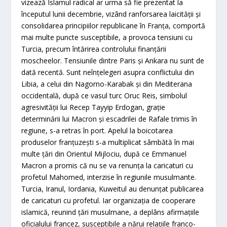
vizează Islamul radical ar urma să fie prezentat la
începutul lunii decembrie, vizând ranforsarea laicităţii şi
consolidarea principiilor republicane în Franţa, comportă
mai multe puncte susceptibile, a provoca tensiuni cu
Turcia, precum întărirea controlului finanţării
moscheelor. Tensiunile dintre Paris şi Ankara nu sunt de
dată recentă. Sunt neînţelegeri asupra conflictului din
Libia, a celui din Nagorno-Karabak şi din Mediterana
occidentală, după ce vasul turc Oruc Reis, simbolul
agresivităţii lui Recep Tayyip Erdogan, graţie
determinării lui Macron şi escadrilei de Rafale trimis în
regiune, s-a retras în port. Apelul la boicotarea
produselor franţuzeşti s-a multiplicat sâmbătă în mai
multe ţări din Orientul Mijlociu, după ce Emmanuel
Macron a promis că nu se va renunţa la caricaturi cu
profetul Mahomed, interzise în regiunile musulmante.
Turcia, Iranul, Iordania, Kuweitul au denunţat publicarea
de caricaturi cu profetul. Iar organizaţia de cooperare
islamică, reunind ţări musulmane, a deplâns afirmaţiile
oficialului francez, susceptibile a nărui relaţiile franco-