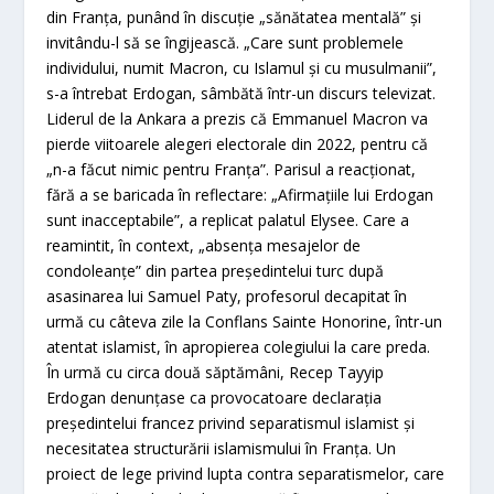
din Franţa, punând în discuţie „sănătatea mentală” şi
invitându-l să se îngijească. „Care sunt problemele
individului, numit Macron, cu Islamul şi cu musulmanii”,
s-a întrebat Erdogan, sâmbătă într-un discurs televizat.
Liderul de la Ankara a prezis că Emmanuel Macron va
pierde viitoarele alegeri electorale din 2022, pentru că
„n-a făcut nimic pentru Franţa”. Parisul a reacţionat,
fără a se baricada în reflectare: „Afirmaţiile lui Erdogan
sunt inacceptabile”, a replicat palatul Elysee. Care a
reamintit, în context, „absenţa mesajelor de
condoleanţe” din partea preşedintelui turc după
asasinarea lui Samuel Paty, profesorul decapitat în
urmă cu câteva zile la Conflans Sainte Honorine, într-un
atentat islamist, în apropierea colegiului la care preda.
În urmă cu circa două săptămâni, Recep Tayyip
Erdogan denunţase ca provocatoare declaraţia
preşedintelui francez privind separatismul islamist şi
necesitatea structurării islamismului în Franţa. Un
proiect de lege privind lupta contra separatismelor, care