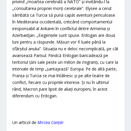
privind „moartea cerebrală a NATO” şi invitându-l la
„consultarea propriei morţi cerebrale”. Elysee a cerut
sâmbătă ca Turcia să pună capăt aventurii periculoase
în Mediterana occidentală, criticând comportamentul
iresponsabil al Ankarei în conflictul dintre Armenia şi
Azerbaidjan. „Exigenţele sunt spuse. Erdogan are două
luni pentru a răspunde. Măsuri vor fi luate până la
sfârşitul anului”. Situaţia nu e deloc necomplicată, pe cât
avansează Parisul. Fiindcă Erdogan baricadează pe
teritoriul ţării sale peste un milion de migranţi, cu care la
intervale de timp „şantajează” Europa. Pe de altă parte,
Franţa şi Turcia se mai întâlnesc şi pe alte teatre de
conflict, fiecare cu propriile interese. Şi nu în ultimul
rând, Macron pare lipsit de aliaţi europeni, în acest
diferendum cu Erdogan.
Un articol de
Mircea Canțăr