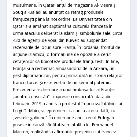
musulmane. În Qatar lanţul de magazine Al-Meera şi
Souq al-Baladi au anunţat că retrag produsele
franţuzeşti până la noi ordine. La Universitatea din
Qatar s-a amânat săptămâna culturală franceză în
urma atacului deliberat la islam şi simbolurile sale. Circa
430 de agenţii de voiaj din Kuweit au suspendat
rezervările de locuri spre Franţa. În Iordania, frontul de
acţiune islamică, o formaţiune de opoziţie a cerut
cetăţenilor să boicoteze produsele franţuzeşti. În fine,
Franţa şi-a rechemat ambasadorul de la Ankara, un
gest diplomatic rar, pentru prima dată în istoria relaţiilor
franco-turce. Şi este vorba de un semnal puternic.
Precedenta rechemare a unui ambasador al Franţei
„pentru consultări” –expresie consacrată- data din
februarie 2019, când s-a protestat împotriva întâlnirii lui
Luigi Di Maio, vicepremierul italian la aceea dată, cu
„vestele galbene”. În noiembrie anul trecut Erdogan
pusese în cauză sănătatea mintală a lui Emmanuel
Macron, replicând la afirmaţiile preşedintelui francez