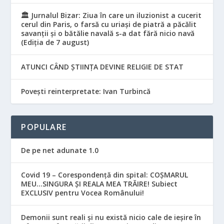
🏛️ Jurnalul Bizar: Ziua în care un iluzionist a cucerit
cerul din Paris, o farsă cu uriași de piatră a păcălit
savanții și o bătălie navală s-a dat fără nicio navă
(Ediția de 7 august)
ATUNCI CÂND ȘTIINȚA DEVINE RELIGIE DE STAT
Povești reinterpretate: Ivan Turbincă
POPULARE
De pe net adunate 1.0
Covid 19 – Corespondență din spital: COȘMARUL
MEU…SINGURA ȘI REALA MEA TRĂIRE! Subiect
EXCLUSIV pentru Vocea Românului!
Demonii sunt reali și nu există nicio cale de ieșire în