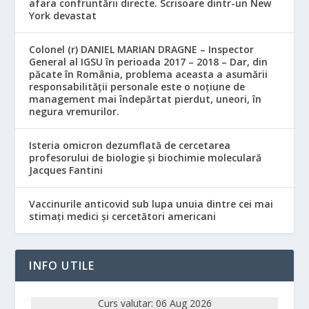
afara confruntării directe. Scrisoare dintr-un New
York devastat
Colonel (r) DANIEL MARIAN DRAGNE – Inspector
General al IGSU în perioada 2017 – 2018 – Dar, din
păcate în România, problema aceasta a asumării
responsabilităţii personale este o noţiune de
management mai îndepărtat pierdut, uneori, în
negura vremurilor.
Isteria omicron dezumflată de cercetarea
profesorului de biologie și biochimie moleculară
Jacques Fantini
Vaccinurile anticovid sub lupa unuia dintre cei mai
stimați medici și cercetători americani
INFO UTILE
Curs valutar: 06 Aug 2026