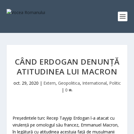
CÂND ERDOGAN DENUNŢĂ
ATITUDINEA LUI MACRON
oct. 29, 2020
|
Extern
,
Geopolitica
,
International
,
Politic
|
0
Preşedintele turc Recep Tayyip Erdogan l-a atacat cu
virulenţă pe omologul său francez, Emmanuel Macron,
în legătură cu atitudinea acestuia faţă de musulmanii