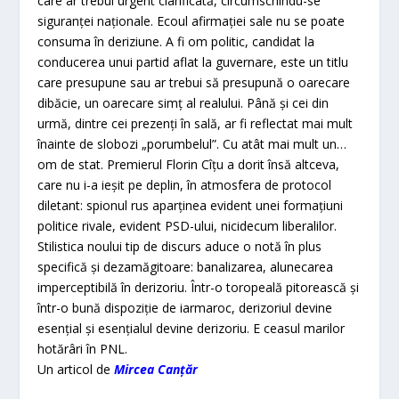
care ar trebui urgent clarificată, circumscriindu-se
siguranţei naţionale. Ecoul afirmaţiei sale nu se poate
consuma în deriziune. A fi om politic, candidat la
conducerea unui partid aflat la guvernare, este un titlu
care presupune sau ar trebui să presupună o oarecare
dibăcie, un oarecare simţ al realului. Până şi cei din
urmă, dintre cei prezenţi în sală, ar fi reflectat mai mult
înainte de slobozi „porumbelul”. Cu atât mai mult un…
om de stat. Premierul Florin Cîţu a dorit însă altceva,
care nu i-a ieşit pe deplin, în atmosfera de protocol
diletant: spionul rus aparţinea evident unei formaţiuni
politice rivale, evident PSD-ului, nicidecum liberalilor.
Stilistica noului tip de discurs aduce o notă în plus
specifică şi dezamăgitoare: banalizarea, alunecarea
imperceptibilă în derizoriu. Într-o toropeală pitorească şi
într-o bună dispoziţie de iarmaroc, derizoriul devine
esenţial şi esenţialul devine derizoriu. E ceasul marilor
hotărâri în PNL.
Un articol de
Mircea Canțăr