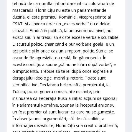
tehnică de camumflaj înfloritoare într-o coloratură de
mascaradă. Florin Cîţu nu este un parlamentar de
duzină, el este premieul României, vicepreşedinte al
CSAT, şi a invoca doar un „exces verbal” nu e deloc
scuzabil. Fiindcă în politică, la un asemenea nivel, nu
există sau n-ar trebui să existe excese verbale scuzabile.
Discursul politic, chiar când e pur vorbărie goală, e un
act politic şi în orice caz un simptom politic. Sub el se
ascunde fie agresivitatea reală, fie găunoşenia. În
aceste condiţii, a spune „să nu ne luăm după vorbe”, e
o imprudenţă. Trebuie să te iei după orice expresie a
derapajului ideologic, moral şi retoric. Toate sunt
semnificative. Declaraţia belicoasă a premierului, la
Tulcea, poate genera consecinţe riscante, prin
insinuarea că Federaţia Rusă a iniţiat acţiuni de spionaj
în Parlamentul Românie. Spunea la începutul anilor 90
un fost premier că sunt lucruri cu care nu se gumeşte.
În absenţa unei argumentări, cât de cât solide, a
informaţiei dezvăluite, Florin Cîţu şi-a creat o problemă,