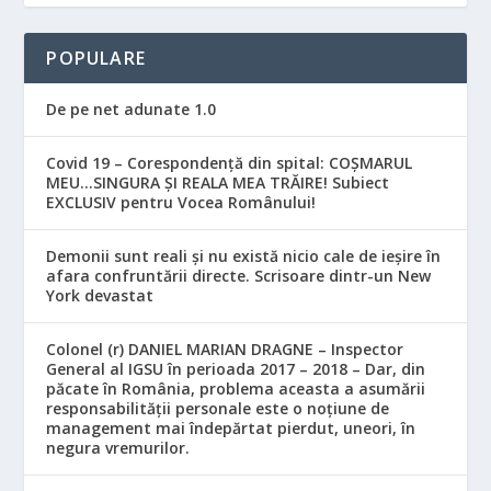
POPULARE
De pe net adunate 1.0
Covid 19 – Corespondență din spital: COȘMARUL
MEU…SINGURA ȘI REALA MEA TRĂIRE! Subiect
EXCLUSIV pentru Vocea Românului!
Demonii sunt reali și nu există nicio cale de ieșire în
afara confruntării directe. Scrisoare dintr-un New
York devastat
Colonel (r) DANIEL MARIAN DRAGNE – Inspector
General al IGSU în perioada 2017 – 2018 – Dar, din
păcate în România, problema aceasta a asumării
responsabilităţii personale este o noţiune de
management mai îndepărtat pierdut, uneori, în
negura vremurilor.