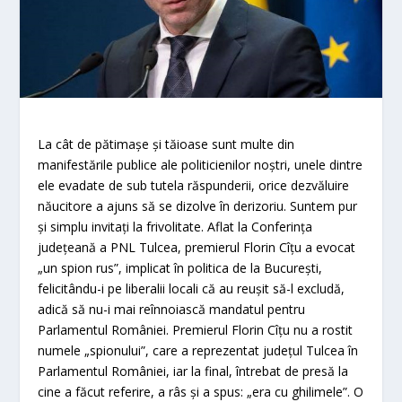
La cât de pătimaşe şi tăioase sunt multe din
manifestările publice ale politicienilor noştri, unele dintre
ele evadate de sub tutela răspunderii, orice dezvăluire
năucitore a ajuns să se dizolve în derizoriu. Suntem pur
şi simplu invitaţi la frivolitate. Aflat la Conferinţa
judeţeană a PNL Tulcea, premierul Florin Cîţu a evocat
„un spion rus”, implicat în politica de la Bucureşti,
felicitându-i pe liberalii locali că au reuşit să-l excludă,
adică să nu-i mai reînnoiască mandatul pentru
Parlamentul României. Premierul Florin Cîţu nu a rostit
numele „spionului”, care a reprezentat judeţul Tulcea în
Parlamentul României, iar la final, întrebat de presă la
cine a făcut referire, a râs şi a spus: „era cu ghilimele”. O