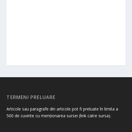
TERMENI PRELUARE
Articole sau paragrafe din articole pot fi preluate în limita a
500 de cuvinte cu menționarea sursei (link catre sursa).