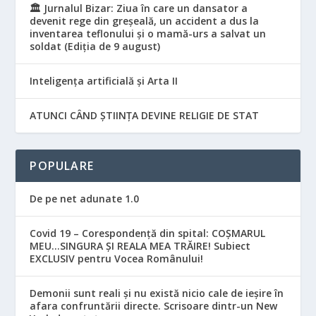
🏛️ Jurnalul Bizar: Ziua în care un dansator a
devenit rege din greșeală, un accident a dus la
inventarea teflonului și o mamă-urs a salvat un
soldat (Ediția de 9 august)
Inteligența artificială și Arta II
ATUNCI CÂND ȘTIINȚA DEVINE RELIGIE DE STAT
POPULARE
De pe net adunate 1.0
Covid 19 – Corespondență din spital: COȘMARUL
MEU…SINGURA ȘI REALA MEA TRĂIRE! Subiect
EXCLUSIV pentru Vocea Românului!
Demonii sunt reali și nu există nicio cale de ieșire în
afara confruntării directe. Scrisoare dintr-un New