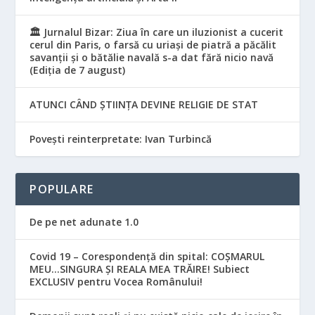
🏛️ Jurnalul Bizar: Ziua în care un iluzionist a cucerit
cerul din Paris, o farsă cu uriași de piatră a păcălit
savanții și o bătălie navală s-a dat fără nicio navă
(Ediția de 7 august)
ATUNCI CÂND ȘTIINȚA DEVINE RELIGIE DE STAT
Povești reinterpretate: Ivan Turbincă
POPULARE
De pe net adunate 1.0
Covid 19 – Corespondență din spital: COȘMARUL
MEU…SINGURA ȘI REALA MEA TRĂIRE! Subiect
EXCLUSIV pentru Vocea Românului!