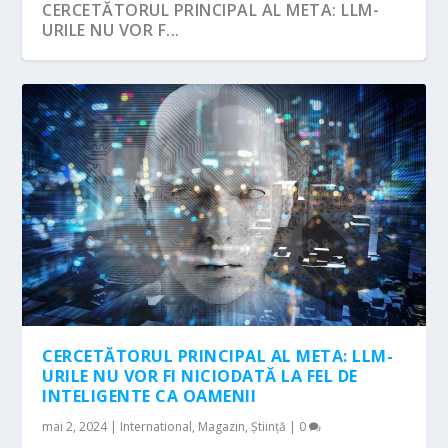
CERCETĂTORUL PRINCIPAL AL META: LLM-
URILE NU VOR F...
CINCI LEGI PENTRU CONTROLUL PUTERII
INTELIGENȚEI A...
CERCETĂTORUL PRINCIPAL AL META: LLM-
URILE NU VOR FI NICIODATĂ LA FEL DE
INTELIGENTE CA OAMENII
mai 2, 2024
|
International
,
Magazin
,
Știință
|
0