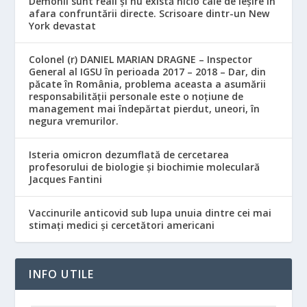
Demonii sunt reali și nu există nicio cale de ieșire în
afara confruntării directe. Scrisoare dintr-un New
York devastat
Colonel (r) DANIEL MARIAN DRAGNE – Inspector
General al IGSU în perioada 2017 – 2018 – Dar, din
păcate în România, problema aceasta a asumării
responsabilităţii personale este o noţiune de
management mai îndepărtat pierdut, uneori, în
negura vremurilor.
Isteria omicron dezumflată de cercetarea
profesorului de biologie și biochimie moleculară
Jacques Fantini
Vaccinurile anticovid sub lupa unuia dintre cei mai
stimați medici și cercetători americani
INFO UTILE