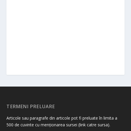
TERMENI PRELUARE
Articole sau paragrafe din articole pot fi preluate în limita a
500 de cuvinte cu menționarea sursei (link catre sursa).