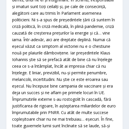
şi imaturi sunt toţi ceilalţi şi, pe cale de consecinţă,
alegătorii care au trimis în Parlament asemenea
politicieni. Ni s-a spus de preşedintele ţării că suntem în
criză politică, în criză medicală, în plină pandemie, criză
cauzată de creşterea preţurilor la energie şi că… vine
iarna. Într-adevăr, aici are dreptate deplină. Numai că
eşecul văzut ca simptom al victoriei nu e o chestiune
nouă pe plaiurile dâmboviţene. Iar preşedintele Klaus
Iohannis ştie să se prefacă atât de bine că nu înţelege
ceea ce s-a întâmplat, încât ai impresia chiar că nu
înţelege. E liniar, previzibil, nu-şi permite penumbre,
melancolii, incertitudini. Nu ştie ce este eroarea sau
eşecul. Nu începuse bine campania de vaccinare şi era
deja un succes şi ne aflam pe primele locuri în UE.
Împrumutirile externe s-au rostogolit în cascadă, fără
justificarea de rigoare, în aşteptarea miliardelor de euro
împrumutabile prin PNRR. Cu atât de multe succese
copleşitoare chiar nu ne mai trebuiau… eşecuri. În fine,
toate guvernele lumii sunt înclinate să se laude, să-şi