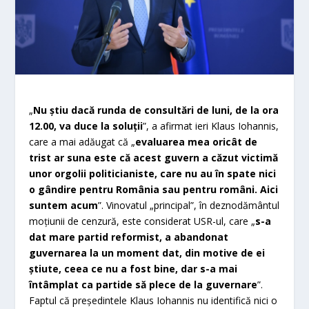
„
Nu ştiu dacă runda de consultări de luni, de la ora
12.00, va duce la soluţii
”, a afirmat ieri Klaus Iohannis,
care a mai adăugat că „
evaluarea mea oricât de
trist ar suna este că acest guvern a căzut victimă
unor orgolii politicianiste, care nu au în spate nici
o gândire pentru România sau pentru români. Aici
suntem acum
”. Vinovatul „principal”, în deznodământul
moţiunii de cenzură, este considerat USR-ul, care „
s-a
dat mare partid reformist, a abandonat
guvernarea la un moment dat, din motive de ei
ştiute, ceea ce nu a fost bine, dar s-a mai
întâmplat ca partide să plece de la guvernare
”.
Faptul că preşedintele Klaus Iohannis nu identifică nici o