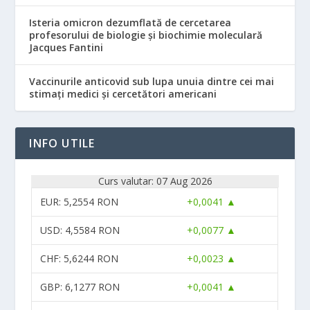
Isteria omicron dezumflată de cercetarea
profesorului de biologie și biochimie moleculară
Jacques Fantini
Vaccinurile anticovid sub lupa unuia dintre cei mai
stimați medici și cercetători americani
INFO UTILE
Curs valutar: 07 Aug 2026
EUR
: 5,2554 RON
+0,0041 ▲
USD
: 4,5584 RON
+0,0077 ▲
CHF
: 5,6244 RON
+0,0023 ▲
GBP
: 6,1277 RON
+0,0041 ▲