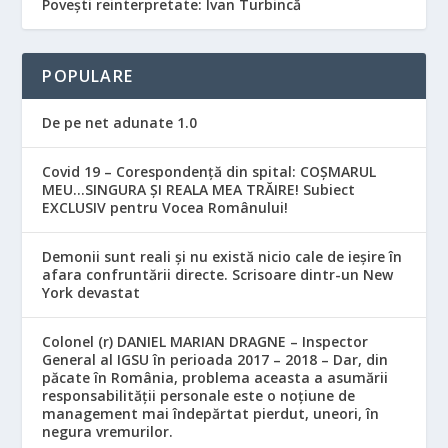
Povești reinterpretate: Ivan Turbincă
POPULARE
De pe net adunate 1.0
Covid 19 – Corespondență din spital: COȘMARUL
MEU…SINGURA ȘI REALA MEA TRĂIRE! Subiect
EXCLUSIV pentru Vocea Românului!
Demonii sunt reali și nu există nicio cale de ieșire în
afara confruntării directe. Scrisoare dintr-un New
York devastat
Colonel (r) DANIEL MARIAN DRAGNE – Inspector
General al IGSU în perioada 2017 – 2018 – Dar, din
păcate în România, problema aceasta a asumării
responsabilităţii personale este o noţiune de
management mai îndepărtat pierdut, uneori, în
negura vremurilor.