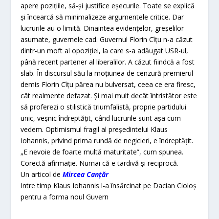
apere poziţiile, să-şi justifice eşecurile. Toate se explică
şi încearcă să minimalizeze argumentele critice. Dar
lucrurile au o limită. Dinaintea evidenţelor, greşelilor
asumate, guvernele cad. Guvernul Florin Cîţu n-a căzut
dintr-un moft al opoziţiei, la care s-a adăugat USR-ul,
până recent partener al liberalilor. A căzut fiindcă a fost
slab. În discursul său la moţiunea de cenzură premierul
demis Florin Cîţu părea nu bulversat, ceea ce era firesc,
cât realmente defazat. Şi mai mult decât întristător este
să proferezi o stilistică triumfalistă, proprie partidului
unic, veşnic îndreptăţit, când lucrurile sunt aşa cum
vedem. Optimismul fragil al preşedintelui Klaus
Iohannis, privind prima rundă de negicieri, e îndreptăţit.
„E nevoie de foarte multă maturitate”, cum spunea.
Corectă afirmaţie. Numai că e tardivă şi reciprocă.
Un articol de
Mircea Canțăr
Intre timp Klaus Iohannis l-a însărcinat pe Dacian Cioloș
pentru a forma noul Guvern