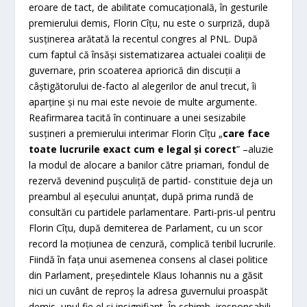
eroare de tact, de abilitate comucaţională, în gesturile
premierului demis, Florin Cîţu, nu este o surpriză, după
susţinerea arătată la recentul congres al PNL. După
cum faptul că însăşi sistematizarea actualei coaliţii de
guvernare, prin scoaterea apriorică din discuţii a
câştigătorului de-facto al alegerilor de anul trecut, îi
aparţine şi nu mai este nevoie de multe argumente.
Reafirmarea tacită în continuare a unei sesizabile
susţineri a premierului interimar Florin Cîţu „
care face
toate lucrurile exact cum e legal şi corect
” –aluzie
la modul de alocare a banilor către priamari, fondul de
rezervă devenind puşculiţă de partid- constituie deja un
preambul al eşecului anunţat, după prima rundă de
consultări cu partidele parlamentare. Parti-pris-ul pentru
Florin Cîţu, după demiterea de Parlament, cu un scor
record la moţiunea de cenzură, complică teribil lucrurile.
Fiindă în faţa unui asemenea consens al clasei politice
din Parlament, preşedintele Klaus Iohannis nu a găsit
nici un cuvânt de reproş la adresa guvernului proaspăt
demis, unul fie el şi insignifiant. În schimb, iresponsabili