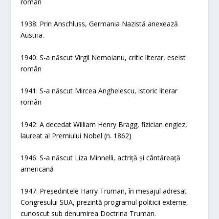
român
1938: Prin Anschluss, Germania Nazistă anexează
Austria.
1940: S-a născut Virgil Nemoianu, critic literar, eseist
român
1941: S-a născut Mircea Anghelescu, istoric literar
român
1942: A decedat William Henry Bragg, fizician englez,
laureat al Premiului Nobel (n. 1862)
1946: S-a născut Liza Minnelli, actriță și cântăreață
americană
1947: Președintele Harry Truman, în mesajul adresat
Congresului SUA, prezintă programul politicii externe,
cunoscut sub denumirea Doctrina Truman.