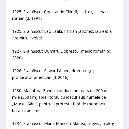
1925: S-a născut Constantin Chiriță, scriitor, scenarist
român (d. 1991)
1925: S-a născut Leo Esaki, fizician japonez, laureat al
Premiului Nobel
1927: S-a născut Dumitru Dobrescu, medic român (d.
2020)
1928: S-a născut Edward Albee, dramaturg și
producător american (d. 2016)
1930: Mahatma Gandhi conduce un marș de 200 de
mile (350 km) spre litoral, cunoscut sub numele de
„Marșul Sării”, pentru a protesta față de monopolul
britanic pe sare.
1934: S-a născut Maria Manoliu-Manea, lingvist, filolog