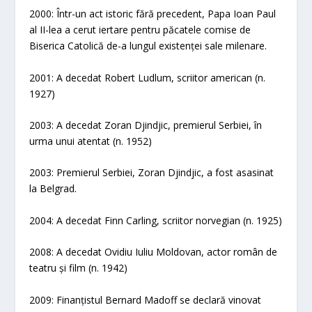
2000: Într-un act istoric fără precedent, Papa Ioan Paul
al II-lea a cerut iertare pentru păcatele comise de
Biserica Catolică de-a lungul existenței sale milenare.
2001: A decedat Robert Ludlum, scriitor american (n.
1927)
2003: A decedat Zoran Djindjic, premierul Serbiei, în
urma unui atentat (n. 1952)
2003: Premierul Serbiei, Zoran Djindjic, a fost asasinat
la Belgrad.
2004: A decedat Finn Carling, scriitor norvegian (n. 1925)
2008: A decedat Ovidiu Iuliu Moldovan, actor român de
teatru și film (n. 1942)
2009: Finanțistul Bernard Madoff se declară vinovat