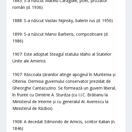
1885: S-a născut Mateiu Caragiale, poet, prozator
român (d. 1936)
1888: S-a născut Vaslav Nijinsky, balerin rus (d. 1950)
1899: S-a născut Mansi Barberis, compozitoare (d.
1986)
1907: Este adoptat Steagul statului Idaho al Statelor
Unite ale Americii.
1907: Răscoala țăranilor atinge apogeul în Muntenia și
Oltenia. Demisia guvernului conservator prezidat de
Gheorghe Cantacuzino. Se formează un guvern liberal,
în frunte cu Dimitrie A. Sturdza (cu I.I.C. Brătianu la
Ministerul de Interne și cu generalul Al. Averescu la
Ministerul de Război).
1908: A decedat Edmondo de Amicis, scriitor italian (n.
1846)