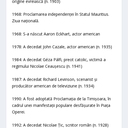
origine evreiască (n. 1903)
1968: Proclamarea independenței în Statul Mauritius.
Ziua națională.
1968: S-a născut Aaron Eckhart, actor american
1978: A decedat John Cazale, actor american (n. 1935)
1984: A decedat Géza Pálfi, preot catolic, victimă a
regimului Nicolae Ceaușescu (n. 1941)
1987: A decedat Richard Levinson, scenarist și
producător american de televiziune (n. 1934)
1990: A fost adoptată Proclamația de la Timișoara, în
cadrul unei manifestații populare desfășurate în Piața
Operei.
1992: A decedat Nicolae Țic, scriitor român (n. 1928)