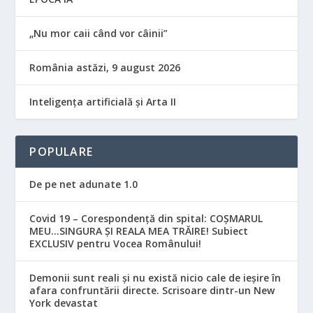
„Nu mor caii când vor câinii”
România astăzi, 9 august 2026
Inteligența artificială și Arta II
POPULARE
De pe net adunate 1.0
Covid 19 – Corespondență din spital: COȘMARUL
MEU…SINGURA ȘI REALA MEA TRĂIRE! Subiect
EXCLUSIV pentru Vocea Românului!
Demonii sunt reali și nu există nicio cale de ieșire în
afara confruntării directe. Scrisoare dintr-un New
York devastat