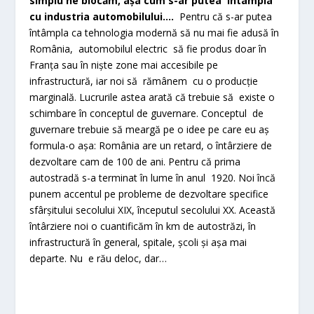
simplu ne blocăm, așa cum s-ar putea întâmpla
cu industria automobilului….
Pentru că s-ar putea
întâmpla ca tehnologia modernă să nu mai fie adusă în
România, automobilul electric să fie produs doar în
Franța sau în niște zone mai accesibile pe
infrastructură, iar noi să rămânem cu o producție
marginală. Lucrurile astea arată că trebuie să existe o
schimbare în conceptul de guvernare. Conceptul de
guvernare trebuie să meargă pe o idee pe care eu aș
formula-o așa: România are un retard, o întârziere de
dezvoltare cam de 100 de ani. Pentru că prima
autostradă s-a terminat în lume în anul 1920. Noi încă
punem accentul pe probleme de dezvoltare specifice
sfârșitului secolului XIX, începutul secolului XX. Această
întârziere noi o cuantificăm în km de autostrăzi, în
infrastructură în general, spitale, școli și așa mai
departe. Nu e rău deloc, dar…