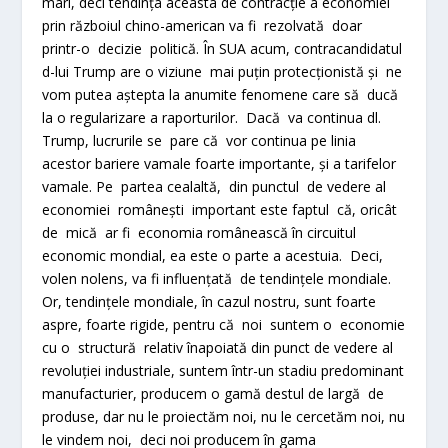
mari, deci tendința aceasta de contracție a economiei
prin războiul chino-american va fi rezolvată doar
printr-o decizie politică. În SUA acum, contracandidatul
d-lui Trump are o viziune mai puțin protecționistă și ne
vom putea aștepta la anumite fenomene care să ducă
la o regularizare a raporturilor. Dacă va continua dl.
Trump, lucrurile se pare că vor continua pe linia
acestor bariere vamale foarte importante, și a tarifelor
vamale. Pe partea cealaltă, din punctul de vedere al
economiei românești important este faptul că, oricât
de mică ar fi economia românească în circuitul
economic mondial, ea este o parte a acestuia. Deci,
volen nolens, va fi influențată de tendințele mondiale.
Or, tendințele mondiale, în cazul nostru, sunt foarte
aspre, foarte rigide, pentru că noi suntem o economie
cu o structură relativ înapoiată din punct de vedere al
revoluției industriale, suntem într-un stadiu predominant
manufacturier, producem o gamă destul de largă de
produse, dar nu le proiectăm noi, nu le cercetăm noi, nu
le vindem noi, deci noi producem în gama