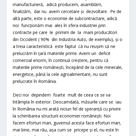
manufacturieră, adică producem, asamblăm,
finalizăm, dar nu avem cercetare și dezvoltare. Pe de
altă parte, este o economie de subcontractare, adică
noi funcționăm mai ales în sfera industriei prin
contracte pe care le primim de la marii producători
din Occident ( 90% din Industria Auto, de exemplu), și o
a treia caracteristică este faptul că nu reușim să ne
prelucrăm în țară materiile prime. Avem un deficit
comercial enorm, în continuă creștere, pentru că
materiile prime românești, începând de la cele minerale,
energetice, până la cele agroalimentare, nu sunt
prelucrate în România.
Deci noi depindem foarte mult de ceea ce se va
întâmpla în exterior. Deocamdată, măsurile care se iau
în România nu-mi arată niciun fel de speranță cu privire
la schimbarea structurii economiei românești. Noi
facem eforturi mari, guvernul acesta face eforturi mari,
mai bine, mai rău, așa cum se pricepe și el, nu este în