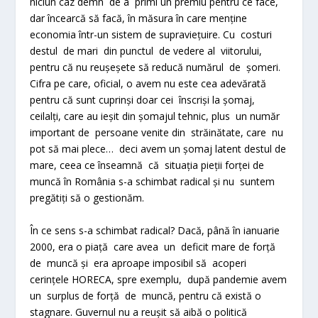
niciun caz demn de a primi un premiu pentru ce face,
dar încearcă să facă, în măsura în care menține
economia într-un sistem de supraviețuire. Cu costuri
destul de mari din punctul de vedere al viitorului,
pentru că nu reușeșete să reducă numărul de șomeri.
Cifra pe care, oficial, o avem nu este cea adevărată
pentru că sunt cuprinși doar cei înscriși la șomaj,
ceilalți, care au ieșit din șomajul tehnic, plus un număr
important de persoane venite din străinătate, care nu
pot să mai plece… deci avem un șomaj latent destul de
mare, ceea ce înseamnă că situația pieții forței de
muncă în România s-a schimbat radical și nu suntem
pregătiți să o gestionăm.
În ce sens s-a schimbat radical? Dacă, până în ianuarie
2000, era o piață care avea un deficit mare de forță
de muncă și era aproape imposibil să acoperi
cerințele HORECA, spre exemplu, după pandemie avem
un surplus de forță de muncă, pentru că există o
stagnare. Guvernul nu a reușit să aibă o politică