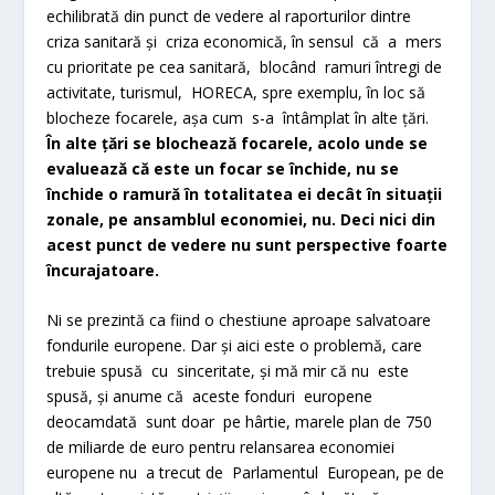
echilibrată din punct de vedere al raporturilor dintre
criza sanitară și criza economică, în sensul că a mers
cu prioritate pe cea sanitară, blocând ramuri întregi de
activitate, turismul, HORECA, spre exemplu, în loc să
blocheze focarele, așa cum s-a întâmplat în alte țări.
În alte țări se blochează focarele, acolo unde se
evaluează că este un focar se închide, nu se
închide o ramură în totalitatea ei decât în situații
zonale, pe ansamblul economiei, nu. Deci nici din
acest punct de vedere nu sunt perspective foarte
încurajatoare.
Ni se prezintă ca fiind o chestiune aproape salvatoare
fondurile europene. Dar și aici este o problemă, care
trebuie spusă cu sinceritate, și mă mir că nu este
spusă, și anume că aceste fonduri europene
deocamdată sunt doar pe hârtie, marele plan de 750
de miliarde de euro pentru relansarea economiei
europene nu a trecut de Parlamentul European, pe de