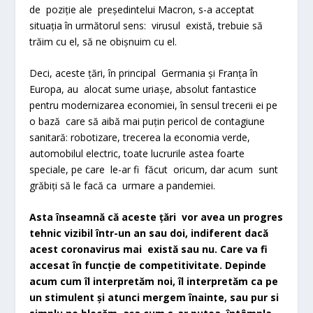
de poziție ale președintelui Macron, s-a acceptat
situația în următorul sens: virusul există, trebuie să
trăim cu el, să ne obișnuim cu el.
Deci, aceste țări, în principal Germania și Franța în
Europa, au alocat sume uriașe, absolut fantastice
pentru modernizarea economiei, în sensul trecerii ei pe
o bază care să aibă mai puțin pericol de contagiune
sanitară: robotizare, trecerea la economia verde,
automobilul electric, toate lucrurile astea foarte
speciale, pe care le-ar fi făcut oricum, dar acum sunt
grăbiți să le facă ca urmare a pandemiei.
Asta înseamnă că aceste țări vor avea un progres
tehnic vizibil într-un an sau doi, indiferent dacă
acest coronavirus mai există sau nu. Care va fi
accesat în funcție de competitivitate. Depinde
acum cum îl interpretăm noi, îl interpretăm ca pe
un stimulent și atunci mergem înainte, sau pur si