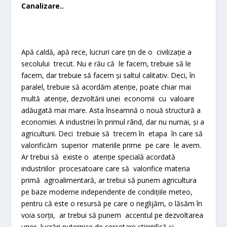
Canalizare..
Apă caldă, apă rece, lucruri care țin de o civilizație a
secolului trecut. Nu e rău că le facem, trebuie să le
facem, dar trebuie să facem și saltul calitativ. Deci, în
paralel, trebuie să acordăm atenție, poate chiar mai
multă atenție, dezvoltării unei economii cu valoare
adăugată mai mare. Asta înseamnă o nouă structură a
economiei. A industriei în primul rând, dar nu numai, și a
agriculturii. Deci trebuie să trecem în etapa în care să
valorificăm superior materiile prime pe care le avem.
Ar trebui să existe o atenție specială acordată
industriilor procesatoare care să valorifice materia
primă agroalimentară, ar trebui să punem agricultura
pe baze moderne independente de condițiile meteo,
pentru că este o resursă pe care o neglijăm, o lăsăm în
voia sorții, ar trebui să punem accentul pe dezvoltarea
unor lucrări puternice de cercetare științifică și