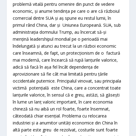
problemă vitală pentru omenire din punct de vedere
economic, și anume tendința pe care o are că războiul
comercial dintre SUA și aș spune eu restul lumii, în
primul rând China, dar și Uniunea Europeană. SUA, sub
administrația domnului Trump, au încercat să-și
mențină leadershipul mondial pe o perioadă mai
îndelungată și atunci au trecut la un război economic
care înseamnă, de fapt, un protecționism de o factură
mai modernă, care încearcă să rupă lanțurile valorice,
adică să facă în așa fel încât dependența de
aprovizionare să fie cât mai limitată pentru țările
occidentale puternice. Principalul vinovat, sau principala
victimă potențială este China, care a concentrat toate
lanțurile valorice, în sensul că e greu, astăzi, să găsești
în lume un lanț valoric important, în care economia
chineză să nu aibă un rol foarte, foarte însemnat,
câteodată chiar esențial. Problema cu relocarea
industriei și a anumitor unități economice din China în
altă parte este greu de rezolvat, costurile sunt foarte