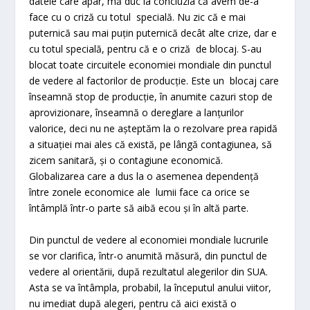
datele care apar, mă duc la concluzia că avem de-a
face cu o criză cu totul specială. Nu zic că e mai
puternică sau mai puțin puternică decât alte crize, dar e
cu totul specială, pentru că e o criză de blocaj. S-au
blocat toate circuitele economiei mondiale din punctul
de vedere al factorilor de producție. Este un blocaj care
înseamnă stop de producție, în anumite cazuri stop de
aprovizionare, înseamnă o dereglare a lanțurilor
valorice, deci nu ne așteptăm la o rezolvare prea rapidă
a situației mai ales că există, pe lângă contagiunea, să
zicem sanitară, și o contagiune economică.
Globalizarea care a dus la o asemenea dependență
între zonele economice ale lumii face ca orice se
întâmplă într-o parte să aibă ecou și în altă parte.
Din punctul de vedere al economiei mondiale lucrurile
se vor clarifica, într-o anumită măsură, din punctul de
vedere al orientării, după rezultatul alegerilor din SUA.
Asta se va întâmpla, probabil, la începutul anului viitor,
nu imediat după alegeri, pentru că aici există o