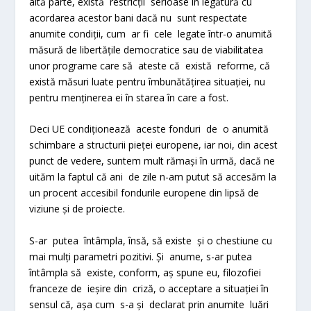
altă parte, există restricții serioase în legătură cu
acordarea acestor bani dacă nu sunt respectate
anumite condiții, cum ar fi cele legate într-o anumită
măsură de libertățile democratice sau de viabilitatea
unor programe care să ateste că există reforme, că
există măsuri luate pentru îmbunătățirea situației, nu
pentru menținerea ei în starea în care a fost.
Deci UE condiționează aceste fonduri de o anumită
schimbare a structurii pieței europene, iar noi, din acest
punct de vedere, suntem mult rămași în urmă, dacă ne
uităm la faptul că ani de zile n-am putut să accesăm la
un procent accesibil fondurile europene din lipsă de
viziune și de proiecte.
S-ar putea întâmpla, însă, să existe și o chestiune cu
mai mulți parametri pozitivi. Și anume, s-ar putea
întâmpla să existe, conform, aș spune eu, filozofiei
franceze de ieșire din criză, o acceptare a situației în
sensul că, așa cum s-a și declarat prin anumite luări