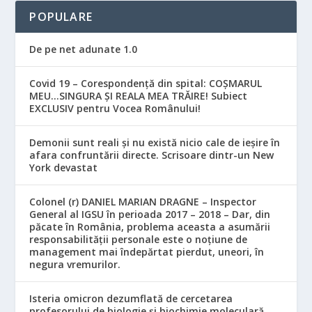
POPULARE
De pe net adunate 1.0
Covid 19 – Corespondență din spital: COȘMARUL
MEU…SINGURA ȘI REALA MEA TRĂIRE! Subiect
EXCLUSIV pentru Vocea Românului!
Demonii sunt reali și nu există nicio cale de ieșire în
afara confruntării directe. Scrisoare dintr-un New
York devastat
Colonel (r) DANIEL MARIAN DRAGNE – Inspector
General al IGSU în perioada 2017 – 2018 – Dar, din
păcate în România, problema aceasta a asumării
responsabilităţii personale este o noţiune de
management mai îndepărtat pierdut, uneori, în
negura vremurilor.
Isteria omicron dezumflată de cercetarea
profesorului de biologie și biochimie moleculară