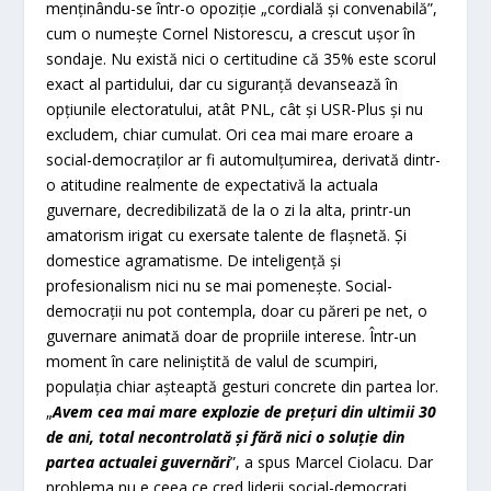
menţinându-se într-o opoziţie „cordială şi convenabilă”,
cum o numeşte Cornel Nistorescu, a crescut uşor în
sondaje. Nu există nici o certitudine că 35% este scorul
exact al partidului, dar cu siguranţă devansează în
opţiunile electoratului, atât PNL, cât şi USR-Plus şi nu
excludem, chiar cumulat. Ori cea mai mare eroare a
social-democraţilor ar fi automulţumirea, derivată dintr-
o atitudine realmente de expectativă la actuala
guvernare, decredibilizată de la o zi la alta, printr-un
amatorism irigat cu exersate talente de flaşnetă. Şi
domestice agramatisme. De inteligenţă şi
profesionalism nici nu se mai pomeneşte. Social-
democraţii nu pot contempla, doar cu păreri pe net, o
guvernare animată doar de propriile interese. Într-un
moment în care neliniştită de valul de scumpiri,
populaţia chiar aşteaptă gesturi concrete din partea lor.
„
Avem cea mai mare explozie de preţuri din ultimii 30
de ani, total necontrolată şi fără nici o soluţie din
partea actualei guvernări
”, a spus Marcel Ciolacu. Dar
problema nu e ceea ce cred liderii social-democraţi