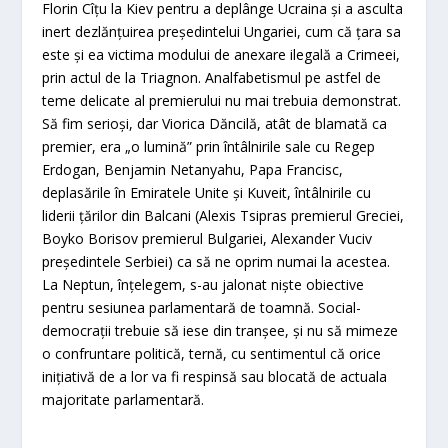
Florin Cîţu la Kiev pentru a deplânge Ucraina şi a asculta
inert dezlănţuirea preşedintelui Ungariei, cum că ţara sa
este şi ea victima modului de anexare ilegală a Crimeei,
prin actul de la Triagnon. Analfabetismul pe astfel de
teme delicate al premierului nu mai trebuia demonstrat.
Să fim serioşi, dar Viorica Dăncilă, atât de blamată ca
premier, era „o lumină” prin întâlnirile sale cu Regep
Erdogan, Benjamin Netanyahu, Papa Francisc,
deplasările în Emiratele Unite şi Kuveit, întâlnirile cu
liderii ţărilor din Balcani (Alexis Tsipras premierul Greciei,
Boyko Borisov premierul Bulgariei, Alexander Vuciv
preşedintele Serbiei) ca să ne oprim numai la acestea.
La Neptun, înţelegem, s-au jalonat nişte obiective
pentru sesiunea parlamentară de toamnă. Social-
democraţii trebuie să iese din tranşee, şi nu să mimeze
o confruntare politică, ternă, cu sentimentul că orice
iniţiativă de a lor va fi respinsă sau blocată de actuala
majoritate parlamentară.