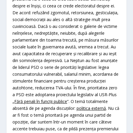
despre ei înşişi, ci ceea ce crede electoratul despre ei.
De acord: refuzând zgomotul, retorsiunea, gesticulaţia,
social-democraţii au ales o altă strategie mult prea
cuviincioasă. Dacă s-au considerat o galerie de victime
neînţelese, nedreptăţite, neiubite, după alegerile
parlamentare din toamna trecută, pe măsura măsurilor
sociale luate în guvernarea avută, vremea a trecut. Au
avut capacitatea de recuperare şi recalibrare şi au ieşit
din somnolenţa depresivă. La Neptun au fost anunţate
de liderul PSD o serie de priorităţi legislative: legea
consumatorului vulnerabil, salariul minim, acordarea de
stimulente financiare pentru creşterea producţiei
autohtone, reducerea TVA-ului. În fine, prioritatea zero
a PSD este adoptarea proiectului legislativ al USR-Plus
„
Fără penali în funcţii publice
”. O temă totalmente
absentă de pe agenda discuţiilor:
politica externă
. Nu că
ar fi fost o temă prioritară pe agenda unui partid de
opoziţie, dar suntem într-un moment în care câteve
accente trebuiau puse, ca de pildă prezenţa premierului