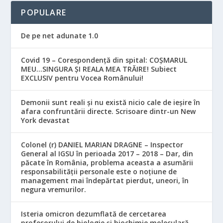
POPULARE
De pe net adunate 1.0
Covid 19 – Corespondență din spital: COȘMARUL
MEU…SINGURA ȘI REALA MEA TRĂIRE! Subiect
EXCLUSIV pentru Vocea Românului!
Demonii sunt reali și nu există nicio cale de ieșire în
afara confruntării directe. Scrisoare dintr-un New
York devastat
Colonel (r) DANIEL MARIAN DRAGNE – Inspector
General al IGSU în perioada 2017 – 2018 – Dar, din
păcate în România, problema aceasta a asumării
responsabilităţii personale este o noţiune de
management mai îndepărtat pierdut, uneori, în
negura vremurilor.
Isteria omicron dezumflată de cercetarea
profesorului de biologie și biochimie moleculară