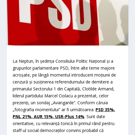
La Neptun, în şedinţa Consiliului Politic Naţional şi a
grupurilor parlamentare PSD, între alte teme majore
acroşate, pe lângă momentul introducerii moţiunii de
cenzură şi susţinerea referendumului de demitere a
primarului Sectorului 1 din Capitală, Clotilde Armand,
liderul partidului Marcel Ciolacu a prezentat, celor
prezenţi, un sondaj „Avangarde”. Conform căruia
„fotografia momentului” ar fi următoarea:
PSD 35%,
PNL 21%, AUR 15%, USR-Plus 14%
. Sunt date
orientative, cu relevanţă tonică în primul rând pentru
staff-ul social-democraţilor convins probabil că