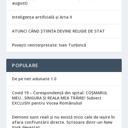
august)
Inteligența artificială și Arta II
ATUNCI CÂND ȘTIINȚA DEVINE RELIGIE DE STAT
Povești reinterpretate: Ivan Turbincă
POPULARE
De pe net adunate 1.0
Covid 19 – Corespondență din spital: COȘMARUL
MEU…SINGURA ȘI REALA MEA TRĂIRE! Subiect
EXCLUSIV pentru Vocea Românului!
Demonii sunt reali și nu există nicio cale de ieșire în
afara confruntării directe. Scrisoare dintr-un New
York devastat