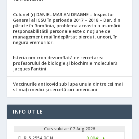
Colonel (r) DANIEL MARIAN DRAGNE – Inspector
General al IGSU în perioada 2017 – 2018 – Dar, din
păcate în România, problema aceasta a asumării
responsabilităţii personale este o noţiune de
management mai îndepărtat pierdut, uneori, în
negura vremurilor.
Isteria omicron dezumflată de cercetarea
profesorului de biologie și biochimie moleculară
Jacques Fantini
Vaccinurile anticovid sub lupa unuia dintre cei mai
stimați medici și cercetători americani
INFO UTILE
Curs valutar: 07 Aug 2026
EUR
: 5,2554 RON
+0,0041 ▲