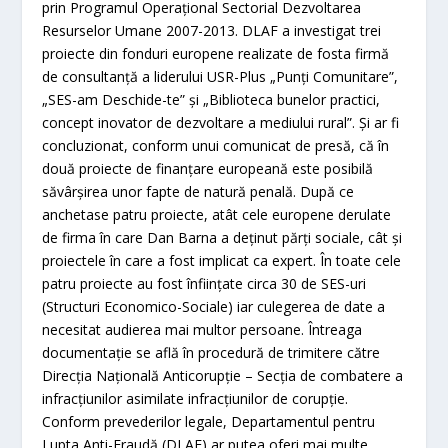
prin Programul Operaţional Sectorial Dezvoltarea
Resurselor Umane 2007-2013. DLAF a investigat trei
proiecte din fonduri europene realizate de fosta firmă
de consultanţă a liderului USR-Plus „Punţi Comunitare”,
„SES-am Deschide-te” şi „Biblioteca bunelor practici,
concept inovator de dezvoltare a mediului rural”. Şi ar fi
concluzionat, conform unui comunicat de presă, că în
două proiecte de finanţare europeană este posibilă
săvârşirea unor fapte de natură penală. După ce
anchetase patru proiecte, atât cele europene derulate
de firma în care Dan Barna a deţinut părţi sociale, cât şi
proiectele în care a fost implicat ca expert. În toate cele
patru proiecte au fost înfiinţate circa 30 de SES-uri
(Structuri Economico-Sociale) iar culegerea de date a
necesitat audierea mai multor persoane. Întreaga
documentaţie se află în procedură de trimitere către
Direcţia Naţională Anticorupţie – Secţia de combatere a
infracţiunilor asimilate infracţiunilor de corupţie.
Conform prevederilor legale, Departamentul pentru
Lupta Anti-Fraudă (DLAF) ar putea oferi mai multe