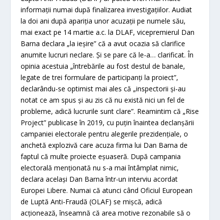
informaţii numai după finalizarea investigaţiilor. Audiat
la doi ani după apariţia unor acuzaţii pe numele său,
mai exact pe 14 martie a.c. la DLAF, vicepremierul Dan
Barna declara „la ieşire” că a avut ocazia să clarifice
anumite lucruri neclare. Şi se pare că le-a… clarificat. În
opinia acestuia „întrebările au fost destul de banale,
legate de trei formulare de participanţi la proiect”,
declarându-se optimist mai ales că „inspectorii şi-au
notat ce am spus şi au zis că nu există nici un fel de
probleme, adică lucrurile sunt clare”. Reamintim că „Rise
Project” publicase în 2019, cu puţin înaintea declanşării
campaniei electorale pentru alegerile prezidenţiale, o
anchetă explozivă care acuza firma lui Dan Barna de
faptul că multe proiecte eşuaseră. După campania
electorală menţionată nu s-a mai întâmplat nimic,
declara acelaşi Dan Barna într-un interviu acordat
Europei Libere. Numai că atunci când Oficiul European
de Luptă Anti-Fraudă (OLAF) se mişcă, adică
acţionează, înseamnă că area motive rezonabile să o