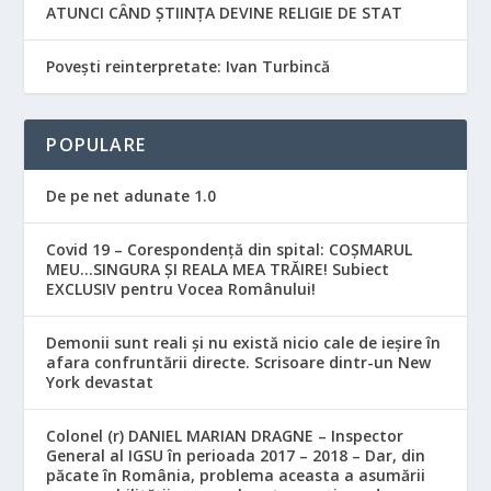
ATUNCI CÂND ȘTIINȚA DEVINE RELIGIE DE STAT
Povești reinterpretate: Ivan Turbincă
POPULARE
De pe net adunate 1.0
Covid 19 – Corespondență din spital: COȘMARUL
MEU…SINGURA ȘI REALA MEA TRĂIRE! Subiect
EXCLUSIV pentru Vocea Românului!
Demonii sunt reali și nu există nicio cale de ieșire în
afara confruntării directe. Scrisoare dintr-un New
York devastat
Colonel (r) DANIEL MARIAN DRAGNE – Inspector
General al IGSU în perioada 2017 – 2018 – Dar, din
păcate în România, problema aceasta a asumării