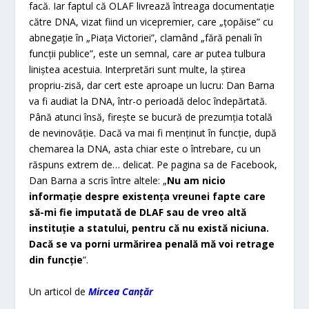
facă. Iar faptul că OLAF livrează întreaga documentaţie
către DNA, vizat fiind un vicepremier, care „ţopăise” cu
abnegaţie în „Piaţa Victoriei”, clamând „fără penali în
funcţii publice”, este un semnal, care ar putea tulbura
liniştea acestuia. Interpretări sunt multe, la ştirea
propriu-zisă, dar cert este aproape un lucru: Dan Barna
va fi audiat la DNA, într-o perioadă deloc îndepărtată.
Până atunci însă, fireşte se bucură de prezumţia totală
de nevinovăţie. Dacă va mai fi menţinut în funcţie, după
chemarea la DNA, asta chiar este o întrebare, cu un
răspuns extrem de… delicat. Pe pagina sa de Facebook,
Dan Barna a scris între altele: „
Nu am nicio
informaţie despre existenţa vreunei fapte care
să-mi fie imputată de DLAF sau de vreo altă
instituţie a statului, pentru că nu există niciuna.
Dacă se va porni urmărirea penală mă voi retrage
din funcţie
”.
Un articol de
Mircea Canțăr