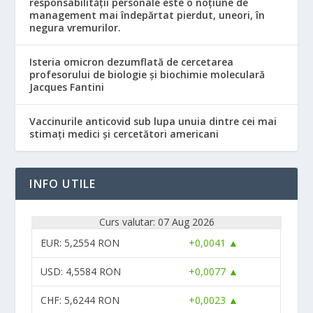
responsabilităţii personale este o noţiune de
management mai îndepărtat pierdut, uneori, în
negura vremurilor.
Isteria omicron dezumflată de cercetarea
profesorului de biologie și biochimie moleculară
Jacques Fantini
Vaccinurile anticovid sub lupa unuia dintre cei mai
stimați medici și cercetători americani
INFO UTILE
Curs valutar: 07 Aug 2026
EUR
: 5,2554 RON
+0,0041 ▲
USD
: 4,5584 RON
+0,0077 ▲
CHF
: 5,6244 RON
+0,0023 ▲