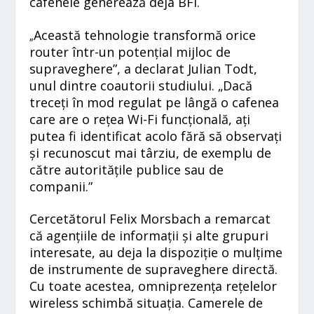
cafenele generează deja BFI.
Această tehnologie transformă orice
„
router într-un potențial mijloc de
supraveghere”, a declarat Julian Todt,
unul dintre coautorii studiului. „Dacă
treceți în mod regulat pe lângă o cafenea
care are o rețea Wi-Fi funcțională, ați
putea fi identificat acolo fără să observați
și recunoscut mai târziu, de exemplu de
către autoritățile publice sau de
companii.”
Cercetătorul Felix Morsbach a remarcat
că agențiile de informații și alte grupuri
interesate, au deja la dispoziție o mulțime
de instrumente de supraveghere directă.
Cu toate acestea, omniprezența rețelelor
wireless schimbă situația. Camerele de