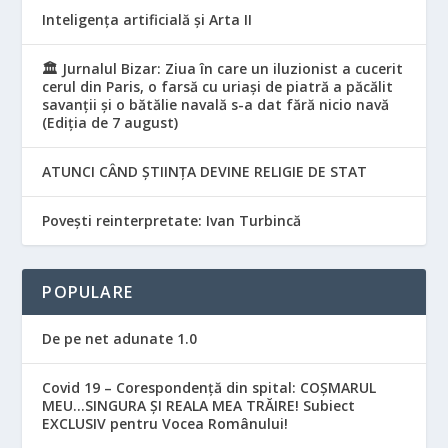
Inteligența artificială și Arta II
🏛️ Jurnalul Bizar: Ziua în care un iluzionist a cucerit
cerul din Paris, o farsă cu uriași de piatră a păcălit
savanții și o bătălie navală s-a dat fără nicio navă
(Ediția de 7 august)
ATUNCI CÂND ȘTIINȚA DEVINE RELIGIE DE STAT
Povești reinterpretate: Ivan Turbincă
POPULARE
De pe net adunate 1.0
Covid 19 – Corespondență din spital: COȘMARUL
MEU…SINGURA ȘI REALA MEA TRĂIRE! Subiect
EXCLUSIV pentru Vocea Românului!