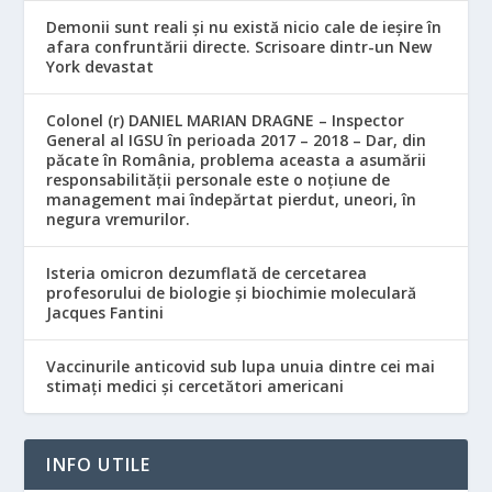
Demonii sunt reali și nu există nicio cale de ieșire în
afara confruntării directe. Scrisoare dintr-un New
York devastat
Colonel (r) DANIEL MARIAN DRAGNE – Inspector
General al IGSU în perioada 2017 – 2018 – Dar, din
păcate în România, problema aceasta a asumării
responsabilităţii personale este o noţiune de
management mai îndepărtat pierdut, uneori, în
negura vremurilor.
Isteria omicron dezumflată de cercetarea
profesorului de biologie și biochimie moleculară
Jacques Fantini
Vaccinurile anticovid sub lupa unuia dintre cei mai
stimați medici și cercetători americani
INFO UTILE